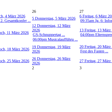
26
27
ch, 4 März 2026
6
Freitag, 6 März 2
5
Donnerstag, 5 März 2026
2. Gesamtkonfer ...
09:35am Jg. 6: Infor
12
Donnerstag, 12 März
2026
13
Freitag, 13 März
och, 11 März 2026
GS-Schnuppertag ...
04:00pm Elternsprec
06:00pm Musicalaufführu ...
20
Freitag, 20 März
19
Donnerstag, 19 März
och, 18 März 2026
Fest des Fasten ...
2026
26
Donnerstag, 26 März
och, 25 März 2026
27
Freitag, 27 März
2026
2
3