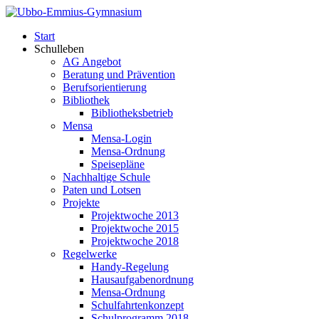
Start
Schulleben
AG Angebot
Beratung und Prävention
Berufsorientierung
Bibliothek
Bibliotheksbetrieb
Mensa
Mensa-Login
Mensa-Ordnung
Speisepläne
Nachhaltige Schule
Paten und Lotsen
Projekte
Projektwoche 2013
Projektwoche 2015
Projektwoche 2018
Regelwerke
Handy-Regelung
Hausaufgabenordnung
Mensa-Ordnung
Schulfahrtenkonzept
Schulprogramm 2018