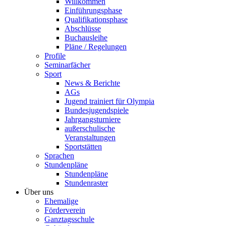
Willkommen
Einführungsphase
Qualifikationsphase
Abschlüsse
Buchausleihe
Pläne / Regelungen
Profile
Seminarfächer
Sport
News & Berichte
AGs
Jugend trainiert für Olympia
Bundesjugendspiele
Jahrgangsturniere
außerschulische
Veranstaltungen
Sportstätten
Sprachen
Stundenpläne
Stundenpläne
Stundenraster
Über uns
Ehemalige
Förderverein
Ganztagsschule