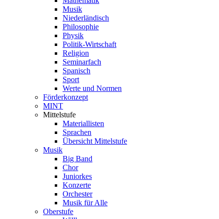
Mathematik
Musik
Niederländisch
Philosophie
Physik
Politik-Wirtschaft
Religion
Seminarfach
Spanisch
Sport
Werte und Normen
Förderkonzept
MINT
Mittelstufe
Materiallisten
Sprachen
Übersicht Mittelstufe
Musik
Big Band
Chor
Juniorkes
Konzerte
Orchester
Musik für Alle
Oberstufe