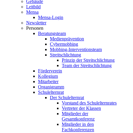
Gebäude
Leitbild
Mensa
Mensa-Login
Newsletter
Personen
Beratungsteam
Medienprävention
Cybermobbing
Mobbing-Interventionsteam
Streitschlichtung
Prinzip der Streitschlichtung
Team der Streitschlichtung
Förderverein
Kollegium
Mitarbeiter
Organigramm
Schulelternrat
Der Schulelternrat
Vorstand des Schulelternrates
Vertreter der Klassen
Mitglieder der
Gesamtkonferenz
Mitglieder in den
Fachkonferenzen