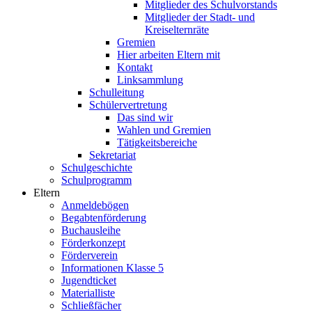
Mitglieder des Schulvorstands
Mitglieder der Stadt- und
Kreiselternräte
Gremien
Hier arbeiten Eltern mit
Kontakt
Linksammlung
Schulleitung
Schülervertretung
Das sind wir
Wahlen und Gremien
Tätigkeitsbereiche
Sekretariat
Schulgeschichte
Schulprogramm
Eltern
Anmeldebögen
Begabtenförderung
Buchausleihe
Förderkonzept
Förderverein
Informationen Klasse 5
Jugendticket
Materialliste
Schließfächer