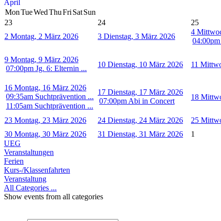
April
Mon
Tue
Wed
Thu
Fri
Sat
Sun
23
24
25
4
Mittwo
2
Montag, 2 März 2026
3
Dienstag, 3 März 2026
04:00pm 
9
Montag, 9 März 2026
10
Dienstag, 10 März 2026
11
Mittw
07:00pm Jg. 6: Elternin ...
16
Montag, 16 März 2026
17
Dienstag, 17 März 2026
09:35am Suchtprävention ...
18
Mittw
07:00pm Abi in Concert
11:05am Suchtprävention ...
23
Montag, 23 März 2026
24
Dienstag, 24 März 2026
25
Mittw
30
Montag, 30 März 2026
31
Dienstag, 31 März 2026
1
UEG
Veranstaltungen
Ferien
Kurs-/Klassenfahrten
Veranstaltung
All Categories ...
Show events from all categories