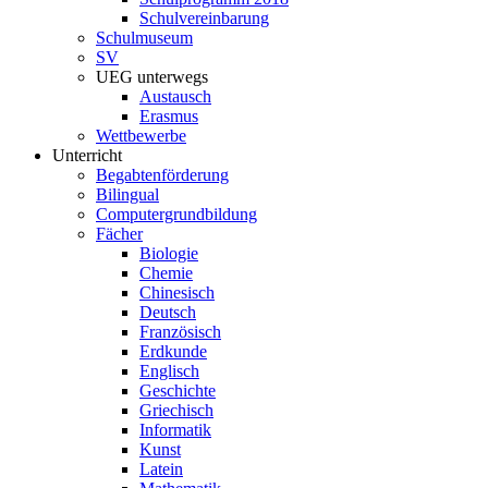
Schulvereinbarung
Schulmuseum
SV
UEG unterwegs
Austausch
Erasmus
Wettbewerbe
Unterricht
Begabtenförderung
Bilingual
Computergrundbildung
Fächer
Biologie
Chemie
Chinesisch
Deutsch
Französisch
Erdkunde
Englisch
Geschichte
Griechisch
Informatik
Kunst
Latein