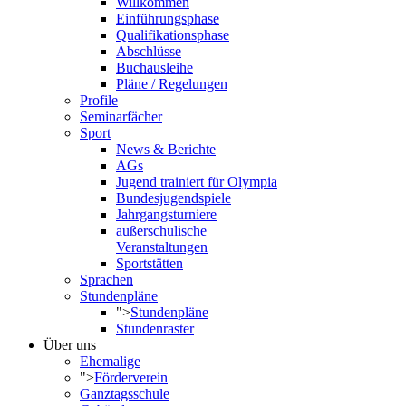
Willkommen
Einführungsphase
Qualifikationsphase
Abschlüsse
Buchausleihe
Pläne / Regelungen
Profile
Seminarfächer
Sport
News & Berichte
AGs
Jugend trainiert für Olympia
Bundesjugendspiele
Jahrgangsturniere
außerschulische
Veranstaltungen
Sportstätten
Sprachen
Stundenpläne
">
Stundenpläne
Stundenraster
Über uns
Ehemalige
">
Förderverein
Ganztagsschule