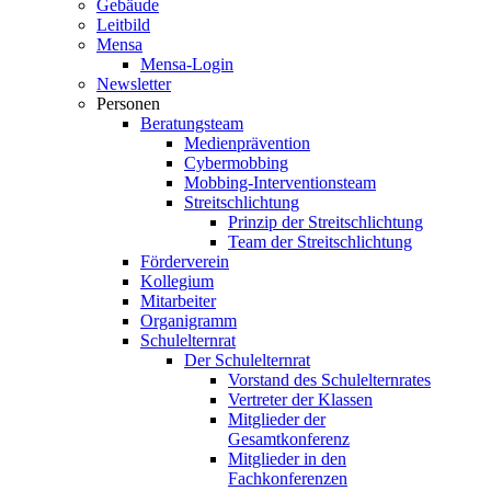
Gebäude
Leitbild
Mensa
Mensa-Login
Newsletter
Personen
Beratungsteam
Medienprävention
Cybermobbing
Mobbing-Interventionsteam
Streitschlichtung
Prinzip der Streitschlichtung
Team der Streitschlichtung
Förderverein
Kollegium
Mitarbeiter
Organigramm
Schulelternrat
Der Schulelternrat
Vorstand des Schulelternrates
Vertreter der Klassen
Mitglieder der
Gesamtkonferenz
Mitglieder in den
Fachkonferenzen