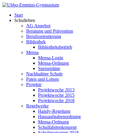
Start
Schulleben
AG Angebot
Beratung und Prävention
Berufsorientierung
Bibliothek
Bibliotheksbetrieb
Mensa
Mensa-Login
Mensa-Ordnung
Speisepläne
Nachhaltige Schule
Paten und Lotsen
Projekte
Projektwoche 2013
Projektwoche 2015
Projektwoche 2018
Regelwerke
Handy-Regelung
Hausaufgabenordnung
Mensa-Ordnung
Schulfahrtenkonzept
Schulprogramm 2018