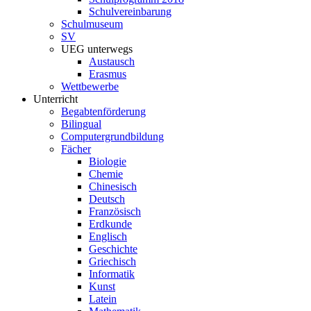
Schulvereinbarung
Schulmuseum
SV
UEG unterwegs
Austausch
Erasmus
Wettbewerbe
Unterricht
Begabtenförderung
Bilingual
Computergrundbildung
Fächer
Biologie
Chemie
Chinesisch
Deutsch
Französisch
Erdkunde
Englisch
Geschichte
Griechisch
Informatik
Kunst
Latein