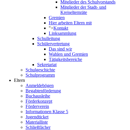
Mitglieder des Schulvorstands
Mitglieder der Stadt- und
Kreiselternräte
Gremien
Hier arbeiten Eltern mit
">
Kontakt
Linksammlung
Schulleitung
Schülervertretung
Das sind wir
Wahlen und Gremien
Tätigkeitsbereiche
Sekretariat
Schulgeschichte
Schulprogramm
Eltern
Anmeldebögen
Begabtenförderung
Buchausleihe
Förderkonzept
Förderverein
Informationen Klasse 5
Jugendticket
Materialliste
Schließfächer