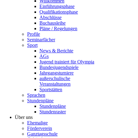
Willkommen
Einführungsphase
Qualifikationsphase
Abschlüsse
Buchausleihe
Pläne / Regelungen
Profile
Seminarfächer
Sport
News & Berichte
AGs
Jugend trainiert für Olympia
Bundesjugendspiele
Jahrgangsturniere
außerschulische
Veranstaltungen
Sportstätten
Sprachen
Stundenpläne
Stundenpläne
Stundenraster
Über uns
Ehemalige
Förderverein
Ganztagsschule