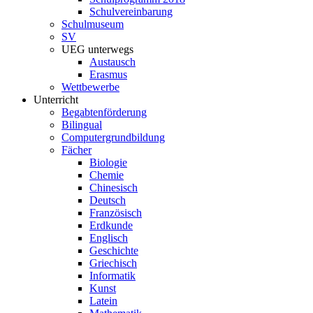
Schulvereinbarung
Schulmuseum
SV
UEG unterwegs
Austausch
Erasmus
Wettbewerbe
Unterricht
Begabtenförderung
Bilingual
Computergrundbildung
Fächer
Biologie
Chemie
Chinesisch
Deutsch
Französisch
Erdkunde
Englisch
Geschichte
Griechisch
Informatik
Kunst
Latein