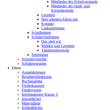
Mitglieder des Schulvorstands
Mitglieder der Stadt- und
Kreiselternräte
Gremien
Hier arbeiten Eltern mit
Kontakt
Linksammlung
Schulleitung
Schülervertretung
Das sind wir
Wahlen und Gremien
Tätigkeitsbereiche
Sekretariat
Schulgeschichte
Schulprogramm
Eltern
Anmeldebögen
Begabtenförderung
Buchausleihe
Förderkonzept
Förderverein
Informationen Klasse 5
Jugendticket
Materialliste
Schließfächer