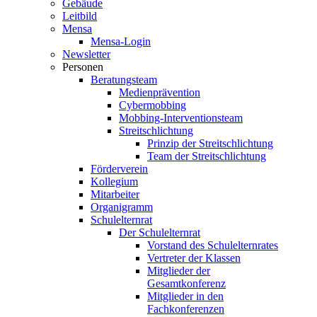
Gebäude
Leitbild
Mensa
Mensa-Login
Newsletter
Personen
Beratungsteam
Medienprävention
Cybermobbing
Mobbing-Interventionsteam
Streitschlichtung
Prinzip der Streitschlichtung
Team der Streitschlichtung
Förderverein
Kollegium
Mitarbeiter
Organigramm
Schulelternrat
Der Schulelternrat
Vorstand des Schulelternrates
Vertreter der Klassen
Mitglieder der
Gesamtkonferenz
Mitglieder in den
Fachkonferenzen