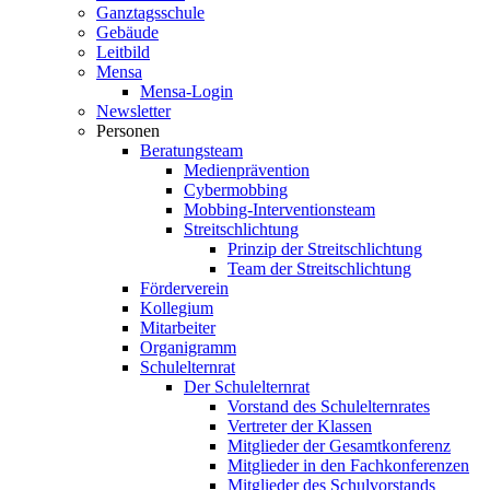
Ganztagsschule
Gebäude
Leitbild
Mensa
Mensa-Login
Newsletter
Personen
Beratungsteam
Medienprävention
Cybermobbing
Mobbing-Interventionsteam
Streitschlichtung
Prinzip der Streitschlichtung
Team der Streitschlichtung
Förderverein
Kollegium
Mitarbeiter
Organigramm
Schulelternrat
Der Schulelternrat
Vorstand des Schulelternrates
Vertreter der Klassen
Mitglieder der Gesamtkonferenz
Mitglieder in den Fachkonferenzen
Mitglieder des Schulvorstands