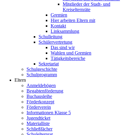
Mitglieder der Stadt- und
Kreiselternräte
Gremien
Hier arbeiten Eltern mit
Kontakt
Linksammlung
Schulleitung
Schülervertretung
Das sind wir
Wahlen und Gremien
Tätigkeitsbereiche
Sekretariat
Schulgeschichte
Schulprogramm
Eltern
Anmeldebögen
Begabtenförderung
Buchausleihe
Förderkonzept
Förderverein
Informationen Klasse 5
Jugendticket
Materialliste
Schließfächer
Schulelternrat