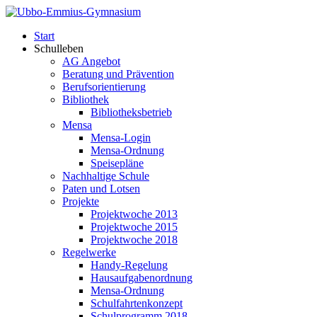
Start
Schulleben
AG Angebot
Beratung und Prävention
Berufsorientierung
Bibliothek
Bibliotheksbetrieb
Mensa
Mensa-Login
Mensa-Ordnung
Speisepläne
Nachhaltige Schule
Paten und Lotsen
Projekte
Projektwoche 2013
Projektwoche 2015
Projektwoche 2018
Regelwerke
Handy-Regelung
Hausaufgabenordnung
Mensa-Ordnung
Schulfahrtenkonzept
Schulprogramm 2018