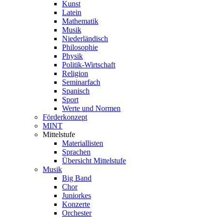
Kunst
Latein
Mathematik
Musik
Niederländisch
Philosophie
Physik
Politik-Wirtschaft
Religion
Seminarfach
Spanisch
Sport
Werte und Normen
Förderkonzept
MINT
Mittelstufe
Materiallisten
Sprachen
Übersicht Mittelstufe
Musik
Big Band
Chor
Juniorkes
Konzerte
Orchester