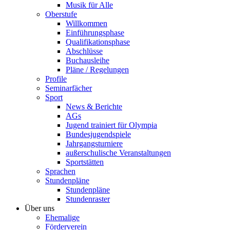
Musik für Alle
Oberstufe
Willkommen
Einführungsphase
Qualifikationsphase
Abschlüsse
Buchausleihe
Pläne / Regelungen
Profile
Seminarfächer
Sport
News & Berichte
AGs
Jugend trainiert für Olympia
Bundesjugendspiele
Jahrgangsturniere
außerschulische Veranstaltungen
Sportstätten
Sprachen
Stundenpläne
Stundenpläne
Stundenraster
Über uns
Ehemalige
Förderverein