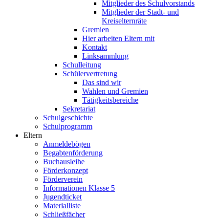
Mitglieder des Schulvorstands
Mitglieder der Stadt- und
Kreiselternräte
Gremien
Hier arbeiten Eltern mit
Kontakt
Linksammlung
Schulleitung
Schülervertretung
Das sind wir
Wahlen und Gremien
Tätigkeitsbereiche
Sekretariat
Schulgeschichte
Schulprogramm
Eltern
Anmeldebögen
Begabtenförderung
Buchausleihe
Förderkonzept
Förderverein
Informationen Klasse 5
Jugendticket
Materialliste
Schließfächer