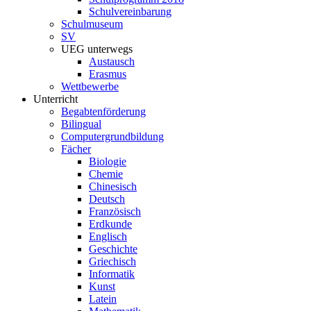
Schulvereinbarung
Schulmuseum
SV
UEG unterwegs
Austausch
Erasmus
Wettbewerbe
Unterricht
Begabtenförderung
Bilingual
Computergrundbildung
Fächer
Biologie
Chemie
Chinesisch
Deutsch
Französisch
Erdkunde
Englisch
Geschichte
Griechisch
Informatik
Kunst
Latein