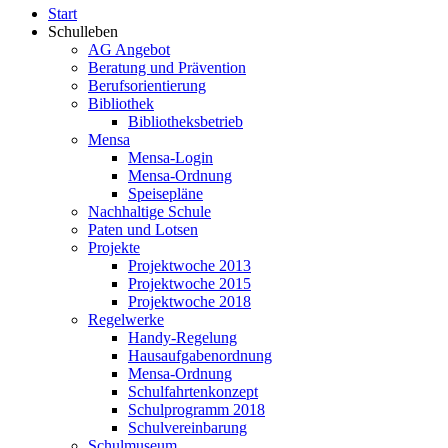
Start
Schulleben
AG Angebot
Beratung und Prävention
Berufsorientierung
Bibliothek
Bibliotheksbetrieb
Mensa
Mensa-Login
Mensa-Ordnung
Speisepläne
Nachhaltige Schule
Paten und Lotsen
Projekte
Projektwoche 2013
Projektwoche 2015
Projektwoche 2018
Regelwerke
Handy-Regelung
Hausaufgabenordnung
Mensa-Ordnung
Schulfahrtenkonzept
Schulprogramm 2018
Schulvereinbarung
Schulmuseum