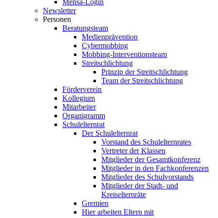
Mensa-Login
Newsletter
Personen
Beratungsteam
Medienprävention
Cybermobbing
Mobbing-Interventionsteam
Streitschlichtung
Prinzip der Streitschlichtung
Team der Streitschlichtung
Förderverein
Kollegium
Mitarbeiter
Organigramm
Schulelternrat
Der Schulelternrat
Vorstand des Schulelternrates
Vertreter der Klassen
Mitglieder der Gesamtkonferenz
Mitglieder in den Fachkonferenzen
Mitglieder des Schulvorstands
Mitglieder der Stadt- und
Kreiselternräte
Gremien
Hier arbeiten Eltern mit