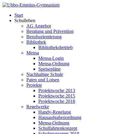
Start
Schulleben
AG Angebot
Beratung und Prävention
Berufsorientierung
Bibliothek
Bibliotheksbetrieb
Mensa
Mensa-Login
Mensa-Ordnung
Speisepläne
Nachhaltige Schule
Paten und Lotsen
Projekte
Projektwoche 2013
Projektwoche 2015
Projektwoche 2018
Regelwerke
Handy-Regelung
Hausaufgabenordnung
Mensa-Ordnung
Schulfahrtenkonzept
Schulprogramm 2018