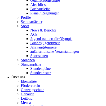
Qualifikationsphase
Abschlüsse
Buchausleihe
Pläne / Regelungen
Profile
Seminarfächer
Sport
News & Berichte
AGs
Jugend trainiert für Olympia
Bundesjugendspiele
Jahrgangsturniere
außerschulische Veranstaltungen
Sportstätten
Sprachen
Stundenpläne
Stundenpläne
Stundenraster
Über uns
Ehemalige
Förderverein
Ganztagsschule
Gebäude
Leitbild
Mensa