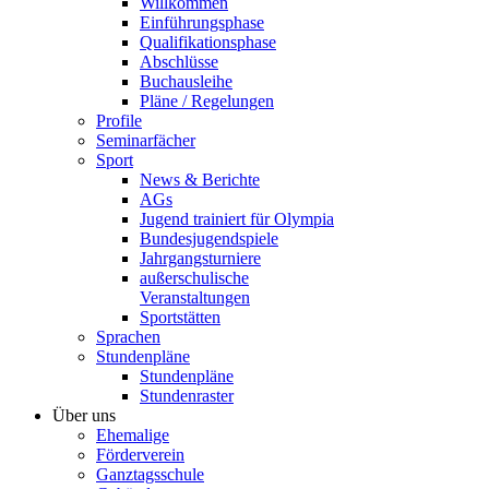
Willkommen
Einführungsphase
Qualifikationsphase
Abschlüsse
Buchausleihe
Pläne / Regelungen
Profile
Seminarfächer
Sport
News & Berichte
AGs
Jugend trainiert für Olympia
Bundesjugendspiele
Jahrgangsturniere
außerschulische
Veranstaltungen
Sportstätten
Sprachen
Stundenpläne
Stundenpläne
Stundenraster
Über uns
Ehemalige
Förderverein
Ganztagsschule