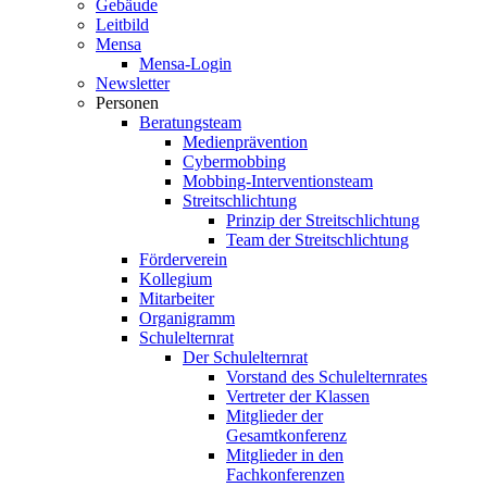
Gebäude
Leitbild
Mensa
Mensa-Login
Newsletter
Personen
Beratungsteam
Medienprävention
Cybermobbing
Mobbing-Interventionsteam
Streitschlichtung
Prinzip der Streitschlichtung
Team der Streitschlichtung
Förderverein
Kollegium
Mitarbeiter
Organigramm
Schulelternrat
Der Schulelternrat
Vorstand des Schulelternrates
Vertreter der Klassen
Mitglieder der
Gesamtkonferenz
Mitglieder in den
Fachkonferenzen