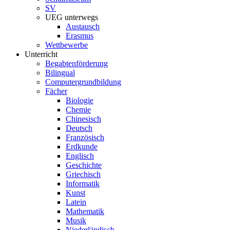
SV
UEG unterwegs
Austausch
Erasmus
Wettbewerbe
Unterricht
Begabtenförderung
Bilingual
Computergrundbildung
Fächer
Biologie
Chemie
Chinesisch
Deutsch
Französisch
Erdkunde
Englisch
Geschichte
Griechisch
Informatik
Kunst
Latein
Mathematik
Musik
Niederländisch