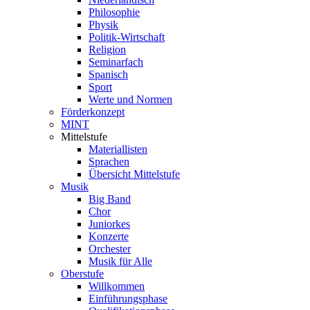
Philosophie
Physik
Politik-Wirtschaft
Religion
Seminarfach
Spanisch
Sport
Werte und Normen
Förderkonzept
MINT
Mittelstufe
Materiallisten
Sprachen
Übersicht Mittelstufe
Musik
Big Band
Chor
Juniorkes
Konzerte
Orchester
Musik für Alle
Oberstufe
Willkommen
Einführungsphase