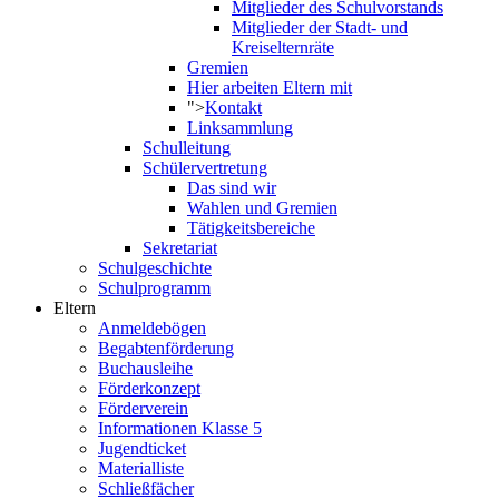
Mitglieder des Schulvorstands
Mitglieder der Stadt- und
Kreiselternräte
Gremien
Hier arbeiten Eltern mit
">
Kontakt
Linksammlung
Schulleitung
Schülervertretung
Das sind wir
Wahlen und Gremien
Tätigkeitsbereiche
Sekretariat
Schulgeschichte
Schulprogramm
Eltern
Anmeldebögen
Begabtenförderung
Buchausleihe
Förderkonzept
Förderverein
Informationen Klasse 5
Jugendticket
Materialliste
Schließfächer