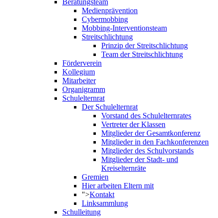
Beratungsteam
Medienprävention
Cybermobbing
Mobbing-Interventionsteam
Streitschlichtung
Prinzip der Streitschlichtung
Team der Streitschlichtung
Förderverein
Kollegium
Mitarbeiter
Organigramm
Schulelternrat
Der Schulelternrat
Vorstand des Schulelternrates
Vertreter der Klassen
Mitglieder der Gesamtkonferenz
Mitglieder in den Fachkonferenzen
Mitglieder des Schulvorstands
Mitglieder der Stadt- und
Kreiselternräte
Gremien
Hier arbeiten Eltern mit
">
Kontakt
Linksammlung
Schulleitung