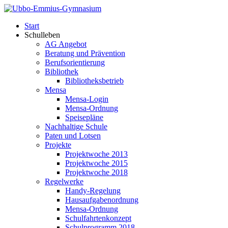
Start
Schulleben
AG Angebot
Beratung und Prävention
Berufsorientierung
Bibliothek
Bibliotheksbetrieb
Mensa
Mensa-Login
Mensa-Ordnung
Speisepläne
Nachhaltige Schule
Paten und Lotsen
Projekte
Projektwoche 2013
Projektwoche 2015
Projektwoche 2018
Regelwerke
Handy-Regelung
Hausaufgabenordnung
Mensa-Ordnung
Schulfahrtenkonzept
Schulprogramm 2018