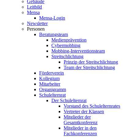
Gebäude
Leitbild
Mensa
Mensa-Login
Newsletter
Personen
Beratungsteam
Medienprävention
Cybermobbing
Mobbing-Interventionsteam
Streitschlichtung
Prinzip der Streitschlichtung
Team der Streitschlichtung
Förderverein
Kollegium
Mitarbeiter
Organigramm
Schulelternrat
Der Schulelternrat
Vorstand des Schulelternrates
Vertreter der Klassen
Mitglieder der
Gesamtkonferenz
Mitglieder in den
Fachkonferenzen