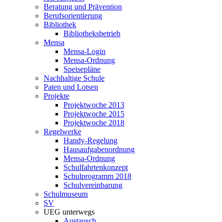
Beratung und Prävention
Berufsorientierung
Bibliothek
Bibliotheksbetrieb
Mensa
Mensa-Login
Mensa-Ordnung
Speisepläne
Nachhaltige Schule
Paten und Lotsen
Projekte
Projektwoche 2013
Projektwoche 2015
Projektwoche 2018
Regelwerke
Handy-Regelung
Hausaufgabenordnung
Mensa-Ordnung
Schulfahrtenkonzept
Schulprogramm 2018
Schulvereinbarung
Schulmuseum
SV
UEG unterwegs
Austausch