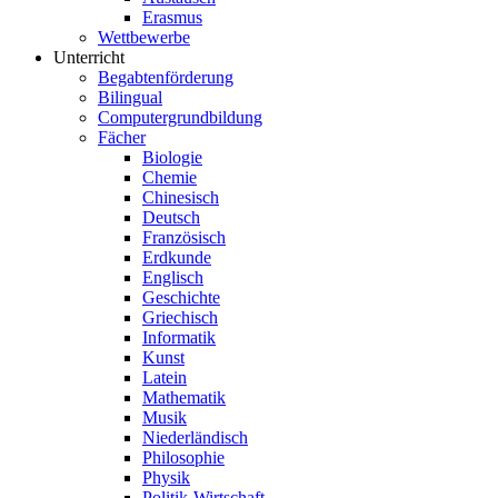
Erasmus
Wettbewerbe
Unterricht
Begabtenförderung
Bilingual
Computergrundbildung
Fächer
Biologie
Chemie
Chinesisch
Deutsch
Französisch
Erdkunde
Englisch
Geschichte
Griechisch
Informatik
Kunst
Latein
Mathematik
Musik
Niederländisch
Philosophie
Physik
Politik-Wirtschaft