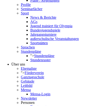
Pläne / Regelungen
Profile
Seminarfächer
Sport
News & Berichte
AGs
Jugend trainiert für Olympia
Bundesjugendspiele
Jahrgangsturniere
außerschulische Veranstaltungen
Sportstätten
Sprachen
Stundenpläne
">
Stundenpläne
Stundenraster
Über uns
Ehemalige
">
Förderverein
Ganztagsschule
Gebäude
Leitbild
Mensa
Mensa-Login
Newsletter
Personen