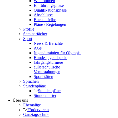
Willkommen
Einführungsphase
Qualifikationsphase
Abschlüsse
Buchausleihe
Pläne / Regelungen
Profile
Seminarfächer
Sport
News & Berichte
AGs
Jugend trainiert für Olympia
Bundesjugendspiele
Jahrgangsturniere
außerschulische
Veranstaltungen
Sportstätten
Sprachen
Stundenpläne
">
Stundenpläne
Stundenraster
Über uns
Ehemalige
">
Förderverein
Ganztagsschule