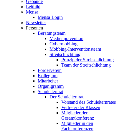
Gebäude
Leitbild
Mensa
Mensa-Login
Newsletter
Personen
Beratungsteam
Medienprävention
Cybermobbing
Mobbing-Interventionsteam
Streitschlichtung
Prinzip der Streitschlichtung
Team der Streitschlichtung
Förderverein
Kollegium
Mitarbeiter
Organigramm
Schulelternrat
Der Schulelternrat
Vorstand des Schulelternrates
Vertreter der Klassen
Mitglieder der
Gesamtkonferenz
Mitglieder in den
Fachkonferenzen