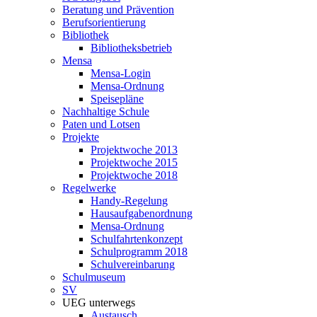
Beratung und Prävention
Berufsorientierung
Bibliothek
Bibliotheksbetrieb
Mensa
Mensa-Login
Mensa-Ordnung
Speisepläne
Nachhaltige Schule
Paten und Lotsen
Projekte
Projektwoche 2013
Projektwoche 2015
Projektwoche 2018
Regelwerke
Handy-Regelung
Hausaufgabenordnung
Mensa-Ordnung
Schulfahrtenkonzept
Schulprogramm 2018
Schulvereinbarung
Schulmuseum
SV
UEG unterwegs
Austausch