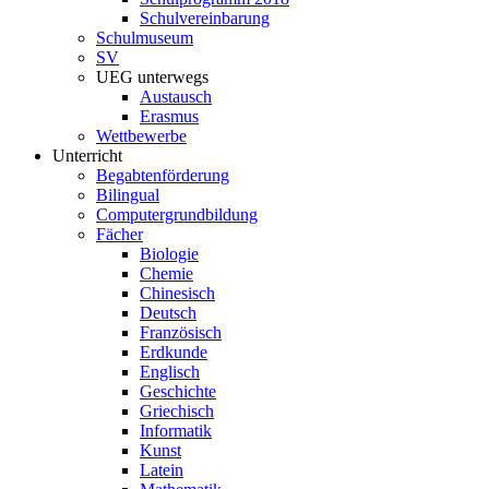
Schulvereinbarung
Schulmuseum
SV
UEG unterwegs
Austausch
Erasmus
Wettbewerbe
Unterricht
Begabtenförderung
Bilingual
Computergrundbildung
Fächer
Biologie
Chemie
Chinesisch
Deutsch
Französisch
Erdkunde
Englisch
Geschichte
Griechisch
Informatik
Kunst
Latein