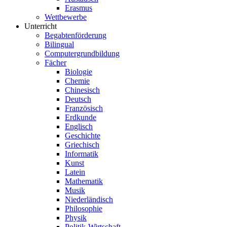
Erasmus
Wettbewerbe
Unterricht
Begabtenförderung
Bilingual
Computergrundbildung
Fächer
Biologie
Chemie
Chinesisch
Deutsch
Französisch
Erdkunde
Englisch
Geschichte
Griechisch
Informatik
Kunst
Latein
Mathematik
Musik
Niederländisch
Philosophie
Physik
Politik-Wirtschaft