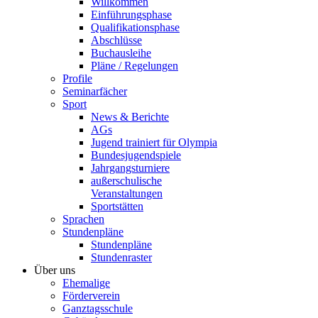
Willkommen
Einführungsphase
Qualifikationsphase
Abschlüsse
Buchausleihe
Pläne / Regelungen
Profile
Seminarfächer
Sport
News & Berichte
AGs
Jugend trainiert für Olympia
Bundesjugendspiele
Jahrgangsturniere
außerschulische
Veranstaltungen
Sportstätten
Sprachen
Stundenpläne
Stundenpläne
Stundenraster
Über uns
Ehemalige
Förderverein
Ganztagsschule