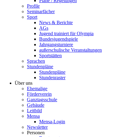
Pläne / Regelungen
Profile
Seminarfächer
Sport
News & Berichte
AGs
Jugend trainiert für Olympia
Bundesjugendspiele
Jahrgangsturniere
außerschulische Veranstaltungen
Sportstätten
Sprachen
Stundenpläne
Stundenpläne
Stundenraster
Über uns
Ehemalige
Förderverein
Ganztagsschule
Gebäude
Leitbild
Mensa
Mensa-Login
Newsletter
Personen