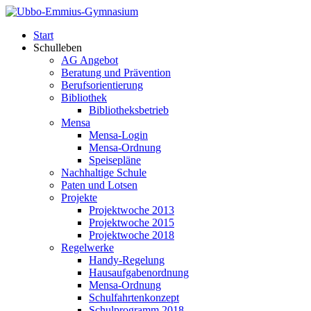
Start
Schulleben
AG Angebot
Beratung und Prävention
Berufsorientierung
Bibliothek
Bibliotheksbetrieb
Mensa
Mensa-Login
Mensa-Ordnung
Speisepläne
Nachhaltige Schule
Paten und Lotsen
Projekte
Projektwoche 2013
Projektwoche 2015
Projektwoche 2018
Regelwerke
Handy-Regelung
Hausaufgabenordnung
Mensa-Ordnung
Schulfahrtenkonzept
Schulprogramm 2018