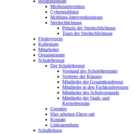
Beratungsteam
Medienprävention
Cybermobbing
Mobbing-Interventionsteam
Streitschlichtung
Prinzip der Streitschlichtung
Team der Streitschlichtung
Förderverein
Kollegium
Mitarbeiter
Organigramm
Schulelternrat
Der Schulelternrat
Vorstand des Schulelternrates
Vertreter der Klassen
Mitglieder der Gesamtkonferenz
Mitglieder in den Fachkonferenzen
Mitglieder des Schulvorstands
Mitglieder der Stadt- und
Kreiselternräte
Gremien
Hier arbeiten Eltern mit
Kontakt
Linksammlung
Schulleitung