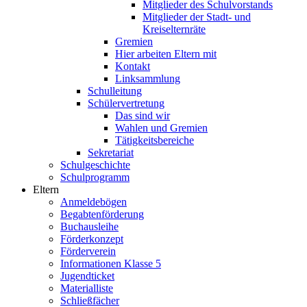
Mitglieder des Schulvorstands
Mitglieder der Stadt- und
Kreiselternräte
Gremien
Hier arbeiten Eltern mit
Kontakt
Linksammlung
Schulleitung
Schülervertretung
Das sind wir
Wahlen und Gremien
Tätigkeitsbereiche
Sekretariat
Schulgeschichte
Schulprogramm
Eltern
Anmeldebögen
Begabtenförderung
Buchausleihe
Förderkonzept
Förderverein
Informationen Klasse 5
Jugendticket
Materialliste
Schließfächer