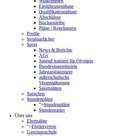
Willkommen
Einführungsphase
Qualifikationsphase
Abschlüsse
Buchausleihe
Pläne / Regelungen
Profile
Seminarfächer
Sport
News & Berichte
AGs
Jugend trainiert für Olympia
Bundesjugendspiele
Jahrgangsturniere
außerschulische
Veranstaltungen
Sportstätten
Sprachen
Stundenpläne
">
Stundenpläne
Stundenraster
Über uns
Ehemalige
">
Förderverein
Ganztagsschule