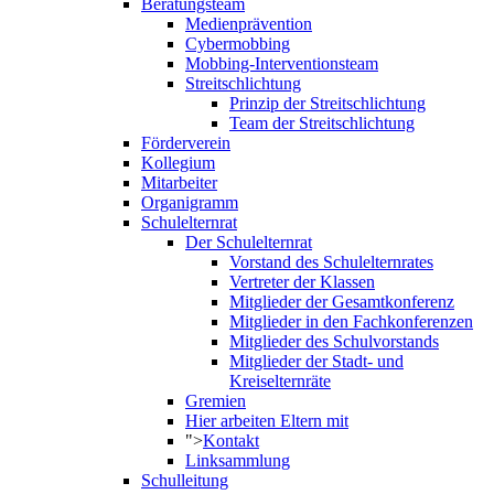
Beratungsteam
Medienprävention
Cybermobbing
Mobbing-Interventionsteam
Streitschlichtung
Prinzip der Streitschlichtung
Team der Streitschlichtung
Förderverein
Kollegium
Mitarbeiter
Organigramm
Schulelternrat
Der Schulelternrat
Vorstand des Schulelternrates
Vertreter der Klassen
Mitglieder der Gesamtkonferenz
Mitglieder in den Fachkonferenzen
Mitglieder des Schulvorstands
Mitglieder der Stadt- und
Kreiselternräte
Gremien
Hier arbeiten Eltern mit
">
Kontakt
Linksammlung
Schulleitung