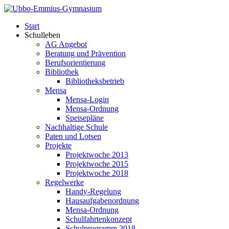
Start
Schulleben
AG Angebot
Beratung und Prävention
Berufsorientierung
Bibliothek
Bibliotheksbetrieb
Mensa
Mensa-Login
Mensa-Ordnung
Speisepläne
Nachhaltige Schule
Paten und Lotsen
Projekte
Projektwoche 2013
Projektwoche 2015
Projektwoche 2018
Regelwerke
Handy-Regelung
Hausaufgabenordnung
Mensa-Ordnung
Schulfahrtenkonzept
Schulprogramm 2018