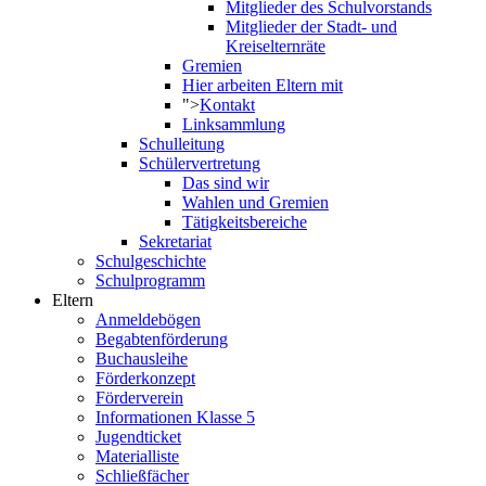
Mitglieder des Schulvorstands
Mitglieder der Stadt- und
Kreiselternräte
Gremien
Hier arbeiten Eltern mit
">
Kontakt
Linksammlung
Schulleitung
Schülervertretung
Das sind wir
Wahlen und Gremien
Tätigkeitsbereiche
Sekretariat
Schulgeschichte
Schulprogramm
Eltern
Anmeldebögen
Begabtenförderung
Buchausleihe
Förderkonzept
Förderverein
Informationen Klasse 5
Jugendticket
Materialliste
Schließfächer