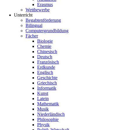
Erasmus
Wettbewerbe
Unterricht
Begabtenförderung
Bilingual
Computergrundbildung
Fächer
Biologie
Chemie
Chinesisch
Deutsch
Französisch
Erdkunde
Englisch
Geschichte
Griechisch
Informatik
Kunst
Latein
Mathematik
Musik
Niederländisch
Philosophie
Physik
Politik-Wirtschaft