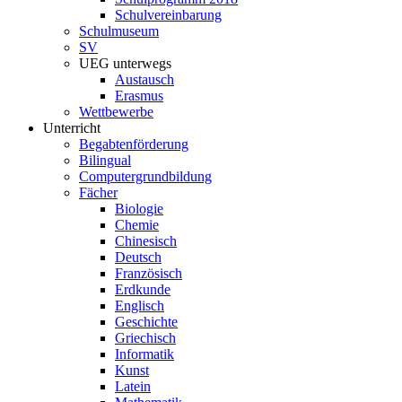
Schulvereinbarung
Schulmuseum
SV
UEG unterwegs
Austausch
Erasmus
Wettbewerbe
Unterricht
Begabtenförderung
Bilingual
Computergrundbildung
Fächer
Biologie
Chemie
Chinesisch
Deutsch
Französisch
Erdkunde
Englisch
Geschichte
Griechisch
Informatik
Kunst
Latein