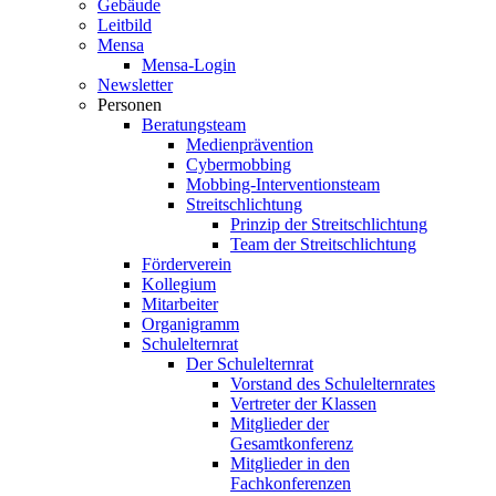
Gebäude
Leitbild
Mensa
Mensa-Login
Newsletter
Personen
Beratungsteam
Medienprävention
Cybermobbing
Mobbing-Interventionsteam
Streitschlichtung
Prinzip der Streitschlichtung
Team der Streitschlichtung
Förderverein
Kollegium
Mitarbeiter
Organigramm
Schulelternrat
Der Schulelternrat
Vorstand des Schulelternrates
Vertreter der Klassen
Mitglieder der
Gesamtkonferenz
Mitglieder in den
Fachkonferenzen