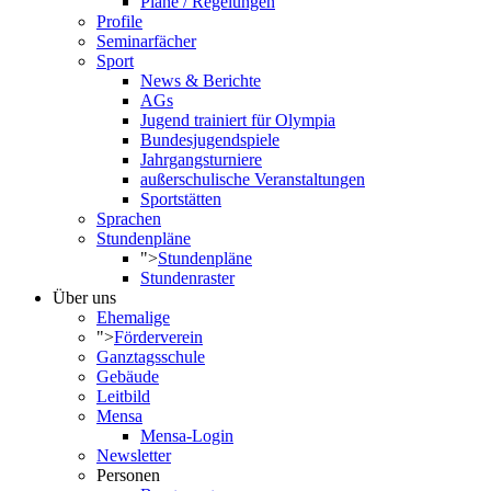
Pläne / Regelungen
Profile
Seminarfächer
Sport
News & Berichte
AGs
Jugend trainiert für Olympia
Bundesjugendspiele
Jahrgangsturniere
außerschulische Veranstaltungen
Sportstätten
Sprachen
Stundenpläne
">
Stundenpläne
Stundenraster
Über uns
Ehemalige
">
Förderverein
Ganztagsschule
Gebäude
Leitbild
Mensa
Mensa-Login
Newsletter
Personen