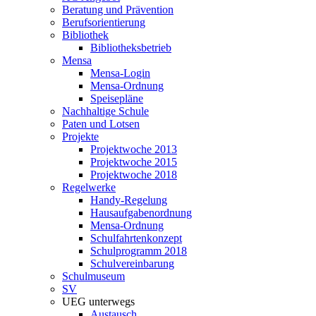
Beratung und Prävention
Berufsorientierung
Bibliothek
Bibliotheksbetrieb
Mensa
Mensa-Login
Mensa-Ordnung
Speisepläne
Nachhaltige Schule
Paten und Lotsen
Projekte
Projektwoche 2013
Projektwoche 2015
Projektwoche 2018
Regelwerke
Handy-Regelung
Hausaufgabenordnung
Mensa-Ordnung
Schulfahrtenkonzept
Schulprogramm 2018
Schulvereinbarung
Schulmuseum
SV
UEG unterwegs
Austausch