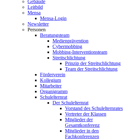
Gebäude
Leitbild
Mensa
Mensa-Login
Newsletter
Personen
Beratungsteam
Medienprävention
Cybermobbing
Mobbing-Interventionsteam
Streitschlichtung
Prinzip der Streitschlichtung
Team der Streitschlichtung
Förderverein
Kollegium
Mitarbeiter
Organigramm
Schulelternrat
Der Schulelternrat
Vorstand des Schulelternrates
Vertreter der Klassen
Mitglieder der
Gesamtkonferenz
Mitglieder in den
Fachkonferenzen