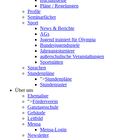
Buchausleihe
Pläne / Regelungen
Profile
Seminarfächer
Sport
News & Berichte
AGs
Jugend trainiert für Olympia
Bundesjugendspiele
Jahrgangsturniere
außerschulische Veranstaltungen
Sportstätten
Sprachen
Stundenpläne
">
Stundenpläne
Stundenraster
Über uns
Ehemalige
">
Förderverein
Ganztagsschule
Gebäude
Leitbild
Mensa
Mensa-Login
Newsletter