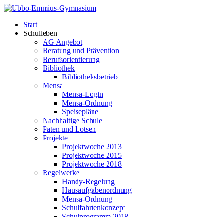
Start
Schulleben
AG Angebot
Beratung und Prävention
Berufsorientierung
Bibliothek
Bibliotheksbetrieb
Mensa
Mensa-Login
Mensa-Ordnung
Speisepläne
Nachhaltige Schule
Paten und Lotsen
Projekte
Projektwoche 2013
Projektwoche 2015
Projektwoche 2018
Regelwerke
Handy-Regelung
Hausaufgabenordnung
Mensa-Ordnung
Schulfahrtenkonzept
Schulprogramm 2018