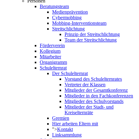
Personen
Beratungsteam
Medienprävention
Cybermobbing
Mobbing-Interventionsteam
Streitschlichtung
Prinzip der Streitschlichtung
Team der Streitschlichtung
Förderverein
Kollegium
Mitarbeiter
Organigramm
Schulelternrat
Der Schulelternrat
Vorstand des Schulelternrates
Vertreter der Klassen
Mitglieder der Gesamtkonferenz
Mitglieder in den Fachkonferenzen
Mitglieder des Schulvorstands
Mitglieder der Stadt- und
Kreiselternräte
Gremien
Hier arbeiten Eltern mit
">
Kontakt
Linksammlung