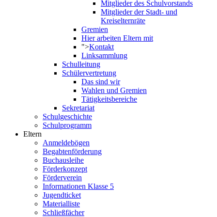
Mitglieder des Schulvorstands
Mitglieder der Stadt- und
Kreiselternräte
Gremien
Hier arbeiten Eltern mit
">
Kontakt
Linksammlung
Schulleitung
Schülervertretung
Das sind wir
Wahlen und Gremien
Tätigkeitsbereiche
Sekretariat
Schulgeschichte
Schulprogramm
Eltern
Anmeldebögen
Begabtenförderung
Buchausleihe
Förderkonzept
Förderverein
Informationen Klasse 5
Jugendticket
Materialliste
Schließfächer