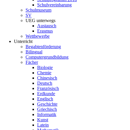
Schulvereinbarung
Schulmuseum
SV
UEG unterwegs
Austausch
Erasmus
Wettbewerbe
Unterricht
Begabtenförderung
Bilingual
Computergrundbildung
Fächer
Biologie
Chemie
Chinesisch
Deutsch
Französisch
Erdkunde
Englisch
Geschichte
Griechisch
Informatik
Kunst
Latein