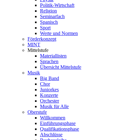
Politik-Wirtschaft
Religion
Seminarfach
Spanisch
Sport
Werte und Normen
Förderkonzept
MINT
Mittelstufe
Materiallisten
Sprachen
Übersicht Mittelstufe
Musik
Big Band
Chor
Juniorkes
Konzerte
Orchester
Musik für Alle
Oberstufe
Willkommen
Einführungsphase
Qualifikationsphase
Abschlüsse