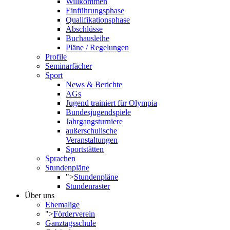
Willkommen
Einführungsphase
Qualifikationsphase
Abschlüsse
Buchausleihe
Pläne / Regelungen
Profile
Seminarfächer
Sport
News & Berichte
AGs
Jugend trainiert für Olympia
Bundesjugendspiele
Jahrgangsturniere
außerschulische
Veranstaltungen
Sportstätten
Sprachen
Stundenpläne
">
Stundenpläne
Stundenraster
Über uns
Ehemalige
">
Förderverein
Ganztagsschule