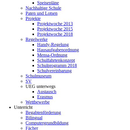
Speisepläne
Nachhaltige Schule
Paten und Lotsen
Projekte
Projektwoche 2013
Projektwoche 2015
Projektwoche 2018
Regelwerke
Handy-Regelung
Hausaufgabenordnung
Mensa-Ordnung
Schulfahrtenkonzept
Schulprogramm 2018
Schulvereinbarung
Schulmuseum
SV
UEG unterwegs
Austausch
Erasmus
Wettbewerbe
Unterricht
Begabtenförderung
Bilingual
Computergrundbildung
Fächer