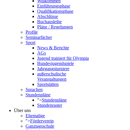
Willkommen
Einführungsphase
Qualifikationsphase
Abschlüsse
Buchausleihe
Pläne / Regelungen
Profile
Seminarfächer
Sport
News & Berichte
AGs
Jugend trainiert für Olympia
Bundesjugendspiele
Jahrgangsturniere
außerschulische
Veranstaltungen
Sportstätten
Sprachen
Stundenpläne
">
Stundenpläne
Stundenraster
Über uns
Ehemalige
">
Förderverein
Ganztagsschule