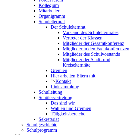
Kollegium
Mitarbeiter
Organigramm
Schulelternrat
Der Schulelternrat
Vorstand des Schulelternrates
Vertreter der Klassen
Mitglieder der Gesamtkonferenz
Mitglieder in den Fachkonferenzen
Mitglieder des Schulvorstands
Mitglieder der Stadt- und
Kreiselternräte
Gremien
Hier arbeiten Eltern mit
">
Kontakt
Linksammlung
Schulleitung
Schülervertretung
Das sind wir
Wahlen und Gremien
Tätigkeitsbereiche
Sekretariat
Schulgeschichte
Schulprogramm