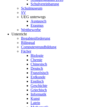
Schulvereinbarung
Schulmuseum
SV
UEG unterwegs
Austausch
Erasmus
Wettbewerbe
Unterricht
Begabtenförderung
Bilingual
Computergrundbildung
Fächer
Biologie
Chemie
Chinesisch
Deutsch
Französisch
Erdkunde
Englisch
Geschichte
Griechisch
Informatik
Kunst
Latein