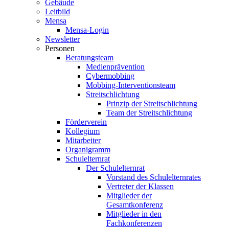
Gebäude
Leitbild
Mensa
Mensa-Login
Newsletter
Personen
Beratungsteam
Medienprävention
Cybermobbing
Mobbing-Interventionsteam
Streitschlichtung
Prinzip der Streitschlichtung
Team der Streitschlichtung
Förderverein
Kollegium
Mitarbeiter
Organigramm
Schulelternrat
Der Schulelternrat
Vorstand des Schulelternrates
Vertreter der Klassen
Mitglieder der
Gesamtkonferenz
Mitglieder in den
Fachkonferenzen