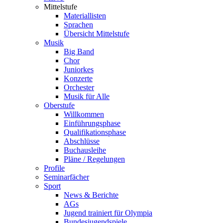
Mittelstufe
Materiallisten
Sprachen
Übersicht Mittelstufe
Musik
Big Band
Chor
Juniorkes
Konzerte
Orchester
Musik für Alle
Oberstufe
Willkommen
Einführungsphase
Qualifikationsphase
Abschlüsse
Buchausleihe
Pläne / Regelungen
Profile
Seminarfächer
Sport
News & Berichte
AGs
Jugend trainiert für Olympia
Bundesjugendspiele