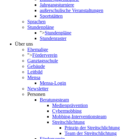
Jahrgangsturniere
außerschulische Veranstaltungen
Sportstätten
Sprachen
Stundenpläne
">
Stundenpläne
Stundenraster
Über uns
Ehemalige
">
Förderverein
Ganztagsschule
Gebäude
Leitbild
Mensa
Mensa-Login
Newsletter
Personen
Beratungsteam
Medienprävention
Cybermobbing
Mobbing-Interventionsteam
Streitschlichtung
Prinzip der Streitschlichtung
Team der Streitschlichtung
Förderverein