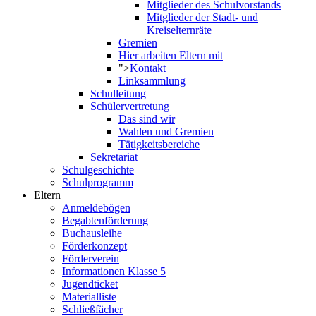
Mitglieder des Schulvorstands
Mitglieder der Stadt- und
Kreiselternräte
Gremien
Hier arbeiten Eltern mit
">
Kontakt
Linksammlung
Schulleitung
Schülervertretung
Das sind wir
Wahlen und Gremien
Tätigkeitsbereiche
Sekretariat
Schulgeschichte
Schulprogramm
Eltern
Anmeldebögen
Begabtenförderung
Buchausleihe
Förderkonzept
Förderverein
Informationen Klasse 5
Jugendticket
Materialliste
Schließfächer