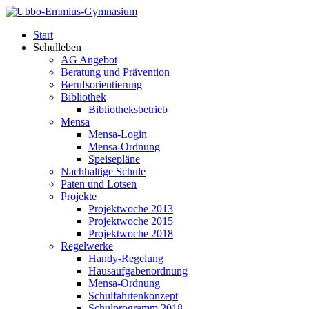
Start
Schulleben
AG Angebot
Beratung und Prävention
Berufsorientierung
Bibliothek
Bibliotheksbetrieb
Mensa
Mensa-Login
Mensa-Ordnung
Speisepläne
Nachhaltige Schule
Paten und Lotsen
Projekte
Projektwoche 2013
Projektwoche 2015
Projektwoche 2018
Regelwerke
Handy-Regelung
Hausaufgabenordnung
Mensa-Ordnung
Schulfahrtenkonzept
Schulprogramm 2018