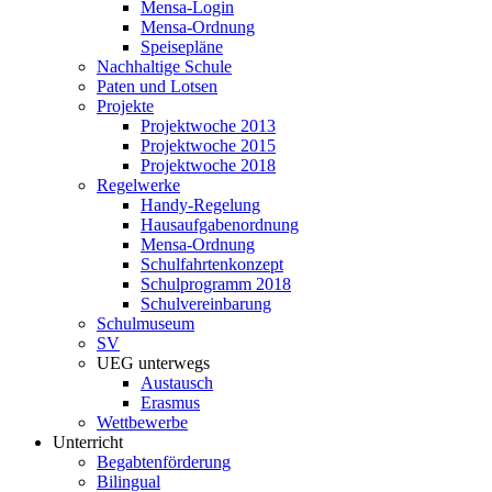
Mensa-Login
Mensa-Ordnung
Speisepläne
Nachhaltige Schule
Paten und Lotsen
Projekte
Projektwoche 2013
Projektwoche 2015
Projektwoche 2018
Regelwerke
Handy-Regelung
Hausaufgabenordnung
Mensa-Ordnung
Schulfahrtenkonzept
Schulprogramm 2018
Schulvereinbarung
Schulmuseum
SV
UEG unterwegs
Austausch
Erasmus
Wettbewerbe
Unterricht
Begabtenförderung
Bilingual