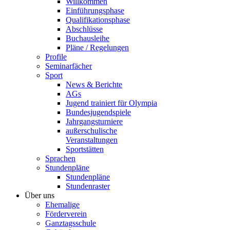
Willkommen
Einführungsphase
Qualifikationsphase
Abschlüsse
Buchausleihe
Pläne / Regelungen
Profile
Seminarfächer
Sport
News & Berichte
AGs
Jugend trainiert für Olympia
Bundesjugendspiele
Jahrgangsturniere
außerschulische
Veranstaltungen
Sportstätten
Sprachen
Stundenpläne
Stundenpläne
Stundenraster
Über uns
Ehemalige
Förderverein
Ganztagsschule