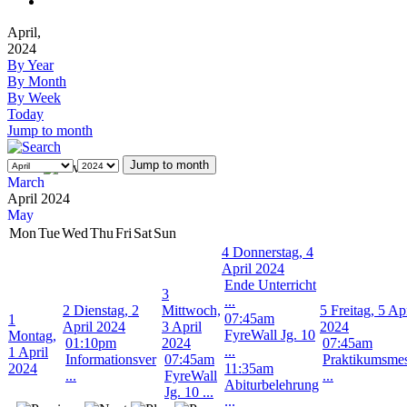
April,
2024
By Year
By Month
By Week
Today
Jump to month
Jump to month
March
April 2024
May
Mon
Tue
Wed
Thu
Fri
Sat
Sun
4
Donnerstag, 4
April 2024
Ende Unterricht
3
...
2
Dienstag, 2
Mittwoch,
5
Freitag, 5 Apr
07:45am
1
April 2024
3 April
2024
FyreWall Jg. 10
Montag,
01:10pm
2024
07:45am
...
1 April
Informationsver
07:45am
Praktikumsme
2024
11:35am
...
FyreWall
...
Abiturbelehrung
Jg. 10 ...
...