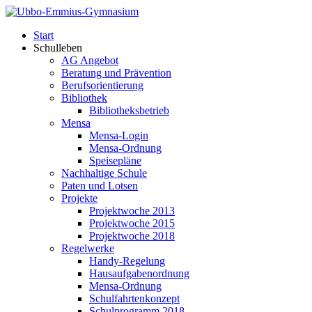
Start
Schulleben
AG Angebot
Beratung und Prävention
Berufsorientierung
Bibliothek
Bibliotheksbetrieb
Mensa
Mensa-Login
Mensa-Ordnung
Speisepläne
Nachhaltige Schule
Paten und Lotsen
Projekte
Projektwoche 2013
Projektwoche 2015
Projektwoche 2018
Regelwerke
Handy-Regelung
Hausaufgabenordnung
Mensa-Ordnung
Schulfahrtenkonzept
Schulprogramm 2018