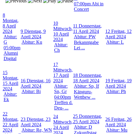
07:00pm Abi in
Concert
8
Montag,
10
8 April
11
Donnerstag,
Mittwoch,
2024
9
Dienstag, 9
11 April 2024
12
Freitag, 12
10 April
Abitur:
April 2024
Abitur: PW
April 2024
2024
G
Abitur: Ku
Abitur: L
Bekanntgabe
Abitur:
05:00pm
Lei ...
Ch
Alumni
Digital
17
Mittwoch,
15
17 April
18
Donnerstag,
Montag,
16
Dienstag, 16
2024
18 April 2024
19
Freitag, 19
15 April
April 2024
Abitur:
Abitur: Sp, If
April 2024
2024
Abitur: Bi
Sn, Gr
Abitur: Ph
Känguru-
Abitur:
04:00pm
Wettbew ...
Ek
Treffen d.
Deu- ...
22
25
Donnerstag,
24
Montag,
23
Dienstag, 23
26
Freitag, 26
25 April 2024
Mittwoch,
22 April
April 2024
April 2024
Abitur: D
24 April
2024
Abitur: Re, WN
Abitur: Mu
2024
Zukunftstag