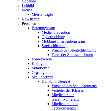
Gebäude
Leitbild
Mensa
Mensa-Login
Newsletter
Personen
Beratungsteam
Medienprävention
Cybermobbing
Mobbing-Interventionsteam
Streitschlichtung
Prinzip der Streitschlichtung
Team der Streitschlichtung
Förderverein
Kollegium
Mitarbeiter
Organigramm
Schulelternrat
Der Schulelternrat
Vorstand des Schulelternrates
Vertreter der Klassen
Mitglieder der
Gesamtkonferenz
Mitglieder in den
Fachkonferenzen