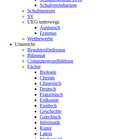
Schulvereinbarung
Schulmuseum
SV
UEG unterwegs
Austausch
Erasmus
Wettbewerbe
Unterricht
Begabtenförderung
Bilingual
Computergrundbildung
Fächer
Biologie
Chemie
Chinesisch
Deutsch
Französisch
Erdkunde
Englisch
Geschichte
Griechisch
Informatik
Kunst
Latein