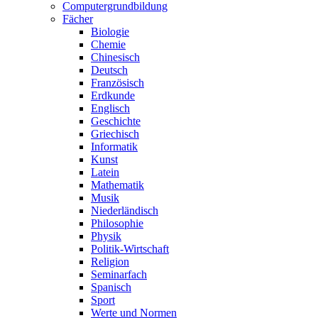
Computergrundbildung
Fächer
Biologie
Chemie
Chinesisch
Deutsch
Französisch
Erdkunde
Englisch
Geschichte
Griechisch
Informatik
Kunst
Latein
Mathematik
Musik
Niederländisch
Philosophie
Physik
Politik-Wirtschaft
Religion
Seminarfach
Spanisch
Sport
Werte und Normen