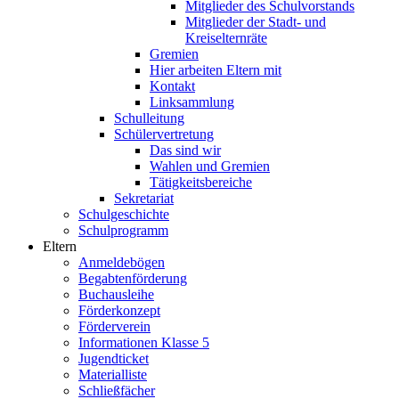
Mitglieder des Schulvorstands
Mitglieder der Stadt- und
Kreiselternräte
Gremien
Hier arbeiten Eltern mit
Kontakt
Linksammlung
Schulleitung
Schülervertretung
Das sind wir
Wahlen und Gremien
Tätigkeitsbereiche
Sekretariat
Schulgeschichte
Schulprogramm
Eltern
Anmeldebögen
Begabtenförderung
Buchausleihe
Förderkonzept
Förderverein
Informationen Klasse 5
Jugendticket
Materialliste
Schließfächer