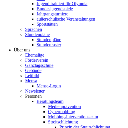
Jugend trainiert für Olympia
Bundesjugendspiele
Jahrgangsturniere
außerschulische Veranstaltungen
Sportstätten
Sprachen
Stundenpläne
Stundenpläne
Stundenraster
Über uns
Ehemalige
Förderverein
Ganztagsschule
Gebäude
Leitbild
Mensa
Mensa-Login
Newsletter
Personen
Beratungsteam
Medienprävention
Cybermobbing
Mobbing-Interventionsteam
Streitschlichtung
Prinzip der Streitschlichtung