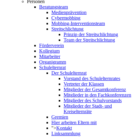
Personen
Beratungsteam
Medienprävention
Cybermobbing
Mobbing-Interventionsteam
Streitschlichtung
Prinzip der Streitschlichtung
Team der Streitschlichtung
Förderverein
Kollegium
Mitarbeiter
Organigramm
Schulelternrat
Der Schulelternrat
Vorstand des Schulelternrates
Vertreter der Klassen
Mitglieder der Gesamtkonferenz
Mitglieder in den Fachkonferenzen
Mitglieder des Schulvorstands
Mitglieder der Stadt- und
Kreiselternräte
Gremien
Hier arbeiten Eltern mit
">
Kontakt
Linksammlung