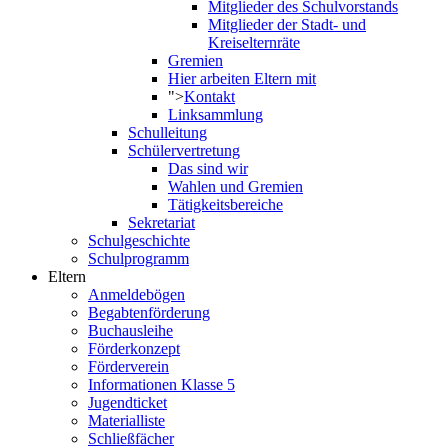
Mitglieder des Schulvorstands
Mitglieder der Stadt- und
Kreiselternräte
Gremien
Hier arbeiten Eltern mit
">
Kontakt
Linksammlung
Schulleitung
Schülervertretung
Das sind wir
Wahlen und Gremien
Tätigkeitsbereiche
Sekretariat
Schulgeschichte
Schulprogramm
Eltern
Anmeldebögen
Begabtenförderung
Buchausleihe
Förderkonzept
Förderverein
Informationen Klasse 5
Jugendticket
Materialliste
Schließfächer