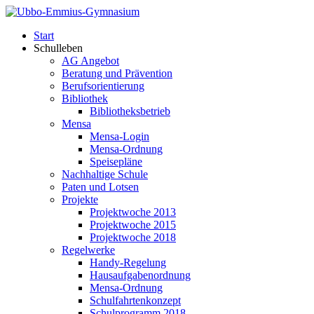
Start
Schulleben
AG Angebot
Beratung und Prävention
Berufsorientierung
Bibliothek
Bibliotheksbetrieb
Mensa
Mensa-Login
Mensa-Ordnung
Speisepläne
Nachhaltige Schule
Paten und Lotsen
Projekte
Projektwoche 2013
Projektwoche 2015
Projektwoche 2018
Regelwerke
Handy-Regelung
Hausaufgabenordnung
Mensa-Ordnung
Schulfahrtenkonzept
Schulprogramm 2018