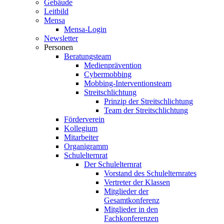
Gebäude
Leitbild
Mensa
Mensa-Login
Newsletter
Personen
Beratungsteam
Medienprävention
Cybermobbing
Mobbing-Interventionsteam
Streitschlichtung
Prinzip der Streitschlichtung
Team der Streitschlichtung
Förderverein
Kollegium
Mitarbeiter
Organigramm
Schulelternrat
Der Schulelternrat
Vorstand des Schulelternrates
Vertreter der Klassen
Mitglieder der
Gesamtkonferenz
Mitglieder in den
Fachkonferenzen