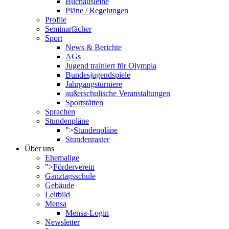
Buchausleihe
Pläne / Regelungen
Profile
Seminarfächer
Sport
News & Berichte
AGs
Jugend trainiert für Olympia
Bundesjugendspiele
Jahrgangsturniere
außerschulische Veranstaltungen
Sportstätten
Sprachen
Stundenpläne
">
Stundenpläne
Stundenraster
Über uns
Ehemalige
">
Förderverein
Ganztagsschule
Gebäude
Leitbild
Mensa
Mensa-Login
Newsletter