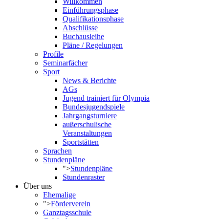
Willkommen
Einführungsphase
Qualifikationsphase
Abschlüsse
Buchausleihe
Pläne / Regelungen
Profile
Seminarfächer
Sport
News & Berichte
AGs
Jugend trainiert für Olympia
Bundesjugendspiele
Jahrgangsturniere
außerschulische
Veranstaltungen
Sportstätten
Sprachen
Stundenpläne
">
Stundenpläne
Stundenraster
Über uns
Ehemalige
">
Förderverein
Ganztagsschule