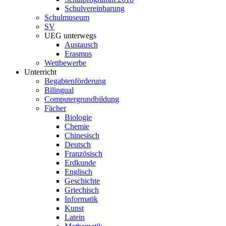
Schulvereinbarung
Schulmuseum
SV
UEG unterwegs
Austausch
Erasmus
Wettbewerbe
Unterricht
Begabtenförderung
Bilingual
Computergrundbildung
Fächer
Biologie
Chemie
Chinesisch
Deutsch
Französisch
Erdkunde
Englisch
Geschichte
Griechisch
Informatik
Kunst
Latein