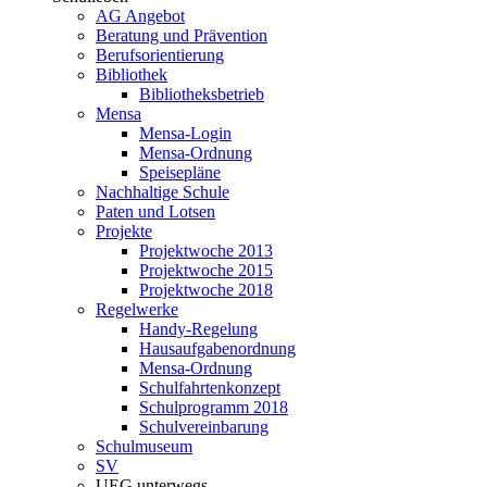
AG Angebot
Beratung und Prävention
Berufsorientierung
Bibliothek
Bibliotheksbetrieb
Mensa
Mensa-Login
Mensa-Ordnung
Speisepläne
Nachhaltige Schule
Paten und Lotsen
Projekte
Projektwoche 2013
Projektwoche 2015
Projektwoche 2018
Regelwerke
Handy-Regelung
Hausaufgabenordnung
Mensa-Ordnung
Schulfahrtenkonzept
Schulprogramm 2018
Schulvereinbarung
Schulmuseum
SV
UEG unterwegs