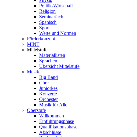
Physik
Politik-Wirtschaft
Religion
Seminarfach
Spanisch
Sport
Werte und Normen
Förderkonzept
MINT
Mittelstufe
Materiallisten
Sprachen
Übersicht Mittelstufe
Musik
Big Band
Chor
Juniorkes
Konzerte
Orchester
Musik für Alle
Oberstufe
Willkommen
Einführungsphase
Qualifikationsphase
Abschlüsse