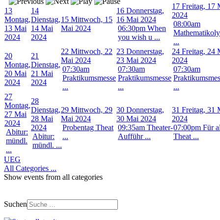
17
Freitag, 17 
13
14
16
Donnerstag,
2024
Montag,
Dienstag,
15
Mittwoch, 15
16 Mai 2024
08:00am
13 Mai
14 Mai
Mai 2024
06:30pm When
Mathematikol
2024
2024
you wish u ...
...
22
Mittwoch, 22
23
Donnerstag,
24
Freitag, 24 
20
21
Mai 2024
23 Mai 2024
2024
Montag,
Dienstag,
07:30am
07:30am
07:30am
20 Mai
21 Mai
Praktikumsmesse
Praktikumsmesse
Praktikumsmes
2024
2024
...
...
...
27
28
Montag,
Dienstag,
29
Mittwoch, 29
30
Donnerstag,
31
Freitag, 31 
27 Mai
28 Mai
Mai 2024
30 Mai 2024
2024
2024
2024
Probentag Theat
09:35am Theater-
07:00pm Für al
Abitur:
Abitur:
...
Aufführ ...
Theat ...
mündl.
mündl. ...
...
UEG
All Categories ...
Show events from all categories
Suchen