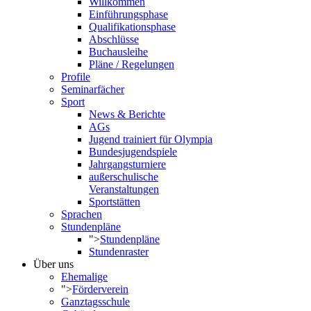
Willkommen
Einführungsphase
Qualifikationsphase
Abschlüsse
Buchausleihe
Pläne / Regelungen
Profile
Seminarfächer
Sport
News & Berichte
AGs
Jugend trainiert für Olympia
Bundesjugendspiele
Jahrgangsturniere
außerschulische
Veranstaltungen
Sportstätten
Sprachen
Stundenpläne
">
Stundenpläne
Stundenraster
Über uns
Ehemalige
">
Förderverein
Ganztagsschule