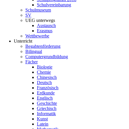
Schulvereinbarung
Schulmuseum
SV
UEG unterwegs
Austausch
Erasmus
Wettbewerbe
Unterricht
Begabtenförderung
Bilingual
Computergrundbildung
Fächer
Biologie
Chemie
Chinesisch
Deutsch
Französisch
Erdkunde
Englisch
Geschichte
Griechisch
Informatik
Kunst
Latein