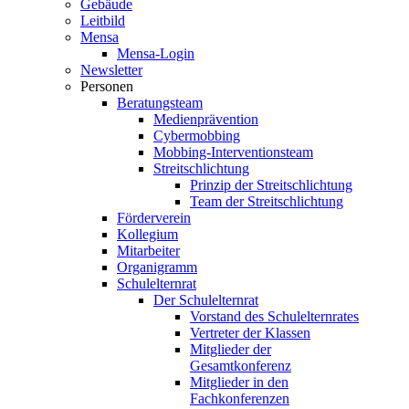
Gebäude
Leitbild
Mensa
Mensa-Login
Newsletter
Personen
Beratungsteam
Medienprävention
Cybermobbing
Mobbing-Interventionsteam
Streitschlichtung
Prinzip der Streitschlichtung
Team der Streitschlichtung
Förderverein
Kollegium
Mitarbeiter
Organigramm
Schulelternrat
Der Schulelternrat
Vorstand des Schulelternrates
Vertreter der Klassen
Mitglieder der
Gesamtkonferenz
Mitglieder in den
Fachkonferenzen