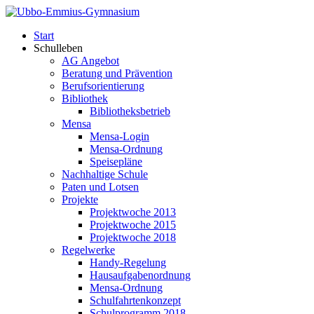
Start
Schulleben
AG Angebot
Beratung und Prävention
Berufsorientierung
Bibliothek
Bibliotheksbetrieb
Mensa
Mensa-Login
Mensa-Ordnung
Speisepläne
Nachhaltige Schule
Paten und Lotsen
Projekte
Projektwoche 2013
Projektwoche 2015
Projektwoche 2018
Regelwerke
Handy-Regelung
Hausaufgabenordnung
Mensa-Ordnung
Schulfahrtenkonzept
Schulprogramm 2018