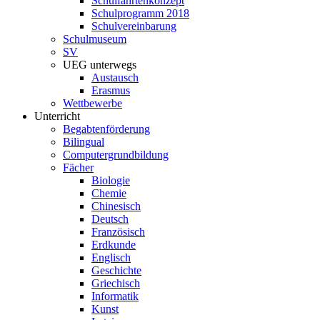
Schulfahrtenkonzept
Schulprogramm 2018
Schulvereinbarung
Schulmuseum
SV
UEG unterwegs
Austausch
Erasmus
Wettbewerbe
Unterricht
Begabtenförderung
Bilingual
Computergrundbildung
Fächer
Biologie
Chemie
Chinesisch
Deutsch
Französisch
Erdkunde
Englisch
Geschichte
Griechisch
Informatik
Kunst