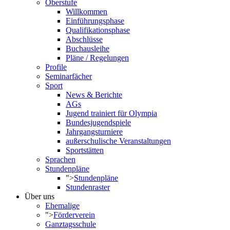
Oberstufe
Willkommen
Einführungsphase
Qualifikationsphase
Abschlüsse
Buchausleihe
Pläne / Regelungen
Profile
Seminarfächer
Sport
News & Berichte
AGs
Jugend trainiert für Olympia
Bundesjugendspiele
Jahrgangsturniere
außerschulische Veranstaltungen
Sportstätten
Sprachen
Stundenpläne
">
Stundenpläne
Stundenraster
Über uns
Ehemalige
">
Förderverein
Ganztagsschule