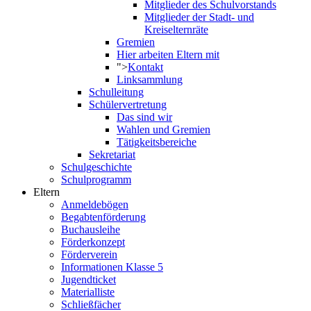
Mitglieder des Schulvorstands
Mitglieder der Stadt- und
Kreiselternräte
Gremien
Hier arbeiten Eltern mit
">
Kontakt
Linksammlung
Schulleitung
Schülervertretung
Das sind wir
Wahlen und Gremien
Tätigkeitsbereiche
Sekretariat
Schulgeschichte
Schulprogramm
Eltern
Anmeldebögen
Begabtenförderung
Buchausleihe
Förderkonzept
Förderverein
Informationen Klasse 5
Jugendticket
Materialliste
Schließfächer