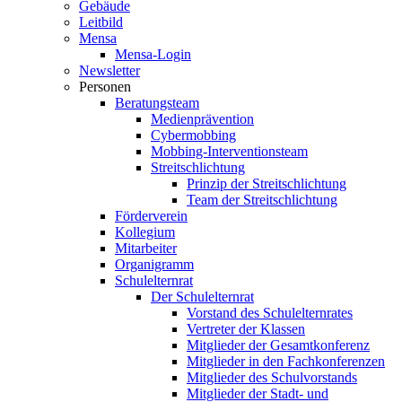
Gebäude
Leitbild
Mensa
Mensa-Login
Newsletter
Personen
Beratungsteam
Medienprävention
Cybermobbing
Mobbing-Interventionsteam
Streitschlichtung
Prinzip der Streitschlichtung
Team der Streitschlichtung
Förderverein
Kollegium
Mitarbeiter
Organigramm
Schulelternrat
Der Schulelternrat
Vorstand des Schulelternrates
Vertreter der Klassen
Mitglieder der Gesamtkonferenz
Mitglieder in den Fachkonferenzen
Mitglieder des Schulvorstands
Mitglieder der Stadt- und