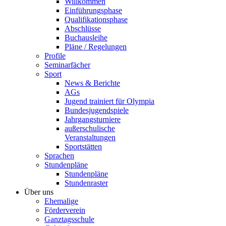
Willkommen
Einführungsphase
Qualifikationsphase
Abschlüsse
Buchausleihe
Pläne / Regelungen
Profile
Seminarfächer
Sport
News & Berichte
AGs
Jugend trainiert für Olympia
Bundesjugendspiele
Jahrgangsturniere
außerschulische
Veranstaltungen
Sportstätten
Sprachen
Stundenpläne
Stundenpläne
Stundenraster
Über uns
Ehemalige
Förderverein
Ganztagsschule