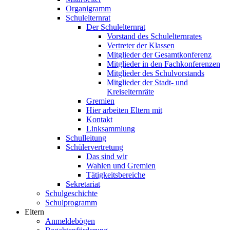
Organigramm
Schulelternrat
Der Schulelternrat
Vorstand des Schulelternrates
Vertreter der Klassen
Mitglieder der Gesamtkonferenz
Mitglieder in den Fachkonferenzen
Mitglieder des Schulvorstands
Mitglieder der Stadt- und
Kreiselternräte
Gremien
Hier arbeiten Eltern mit
Kontakt
Linksammlung
Schulleitung
Schülervertretung
Das sind wir
Wahlen und Gremien
Tätigkeitsbereiche
Sekretariat
Schulgeschichte
Schulprogramm
Eltern
Anmeldebögen