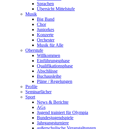
Sprachen
Übersicht Mittelstufe
Musik
Big Band
Chor
Juniorkes
Konzerte
Orchester
Musik für Alle
Oberstufe
Willkommen
Einführungsphase
Qualifikationsphase
Abschlüsse
Buchausleihe
Pläne / Regelungen
Profile
Seminarfächer
Sport
News & Berichte
AGs
Jugend trainiert für Olympia
Bundesjugendspiele
Jahrgangsturniere
außerschulische Veranstaltungen