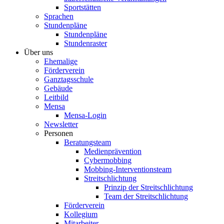
Sportstätten
Sprachen
Stundenpläne
Stundenpläne
Stundenraster
Über uns
Ehemalige
Förderverein
Ganztagsschule
Gebäude
Leitbild
Mensa
Mensa-Login
Newsletter
Personen
Beratungsteam
Medienprävention
Cybermobbing
Mobbing-Interventionsteam
Streitschlichtung
Prinzip der Streitschlichtung
Team der Streitschlichtung
Förderverein
Kollegium
Mitarbeiter