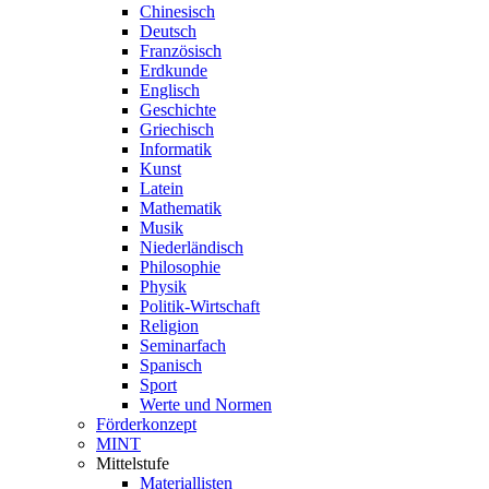
Chinesisch
Deutsch
Französisch
Erdkunde
Englisch
Geschichte
Griechisch
Informatik
Kunst
Latein
Mathematik
Musik
Niederländisch
Philosophie
Physik
Politik-Wirtschaft
Religion
Seminarfach
Spanisch
Sport
Werte und Normen
Förderkonzept
MINT
Mittelstufe
Materiallisten