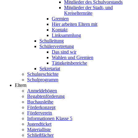
Mitglieder des Schulvorstands
Mitglieder der Stadt- und
Kreiselternräte
Gremien
Hier arbeiten Eltern mit
Kontakt
Linksammlung
Schulleitung
Schülervertretung
Das sind wir
Wahlen und Gremien
Tätigkeitsbereiche
Sekretariat
Schulgeschichte
Schulprogramm
Eltern
Anmeldebögen
Begabtenförderung
Buchausleihe
Förderkonzept
Förderverein
Informationen Klasse 5
Jugendticket
Materialliste
Schließfächer