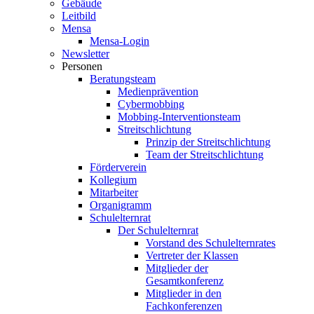
Gebäude
Leitbild
Mensa
Mensa-Login
Newsletter
Personen
Beratungsteam
Medienprävention
Cybermobbing
Mobbing-Interventionsteam
Streitschlichtung
Prinzip der Streitschlichtung
Team der Streitschlichtung
Förderverein
Kollegium
Mitarbeiter
Organigramm
Schulelternrat
Der Schulelternrat
Vorstand des Schulelternrates
Vertreter der Klassen
Mitglieder der
Gesamtkonferenz
Mitglieder in den
Fachkonferenzen