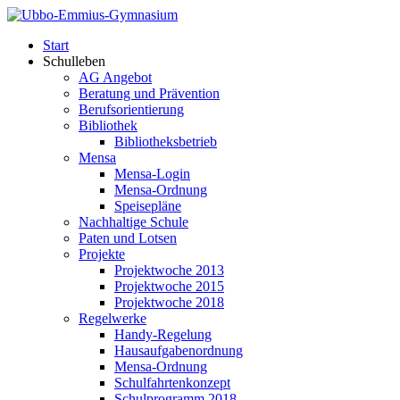
Start
Schulleben
AG Angebot
Beratung und Prävention
Berufsorientierung
Bibliothek
Bibliotheksbetrieb
Mensa
Mensa-Login
Mensa-Ordnung
Speisepläne
Nachhaltige Schule
Paten und Lotsen
Projekte
Projektwoche 2013
Projektwoche 2015
Projektwoche 2018
Regelwerke
Handy-Regelung
Hausaufgabenordnung
Mensa-Ordnung
Schulfahrtenkonzept
Schulprogramm 2018