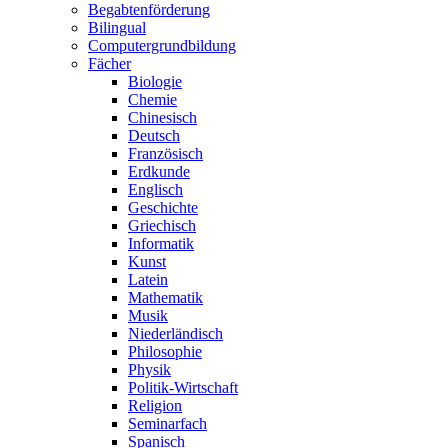
Begabtenförderung
Bilingual
Computergrundbildung
Fächer
Biologie
Chemie
Chinesisch
Deutsch
Französisch
Erdkunde
Englisch
Geschichte
Griechisch
Informatik
Kunst
Latein
Mathematik
Musik
Niederländisch
Philosophie
Physik
Politik-Wirtschaft
Religion
Seminarfach
Spanisch