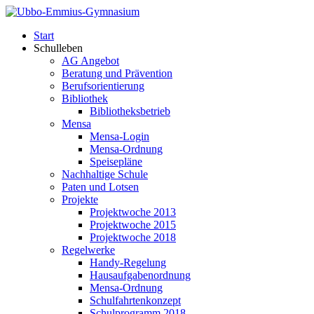
Start
Schulleben
AG Angebot
Beratung und Prävention
Berufsorientierung
Bibliothek
Bibliotheksbetrieb
Mensa
Mensa-Login
Mensa-Ordnung
Speisepläne
Nachhaltige Schule
Paten und Lotsen
Projekte
Projektwoche 2013
Projektwoche 2015
Projektwoche 2018
Regelwerke
Handy-Regelung
Hausaufgabenordnung
Mensa-Ordnung
Schulfahrtenkonzept
Schulprogramm 2018