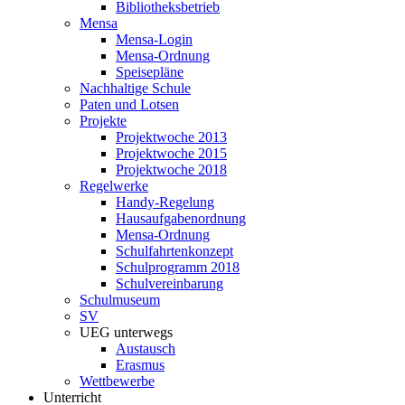
Bibliotheksbetrieb
Mensa
Mensa-Login
Mensa-Ordnung
Speisepläne
Nachhaltige Schule
Paten und Lotsen
Projekte
Projektwoche 2013
Projektwoche 2015
Projektwoche 2018
Regelwerke
Handy-Regelung
Hausaufgabenordnung
Mensa-Ordnung
Schulfahrtenkonzept
Schulprogramm 2018
Schulvereinbarung
Schulmuseum
SV
UEG unterwegs
Austausch
Erasmus
Wettbewerbe
Unterricht