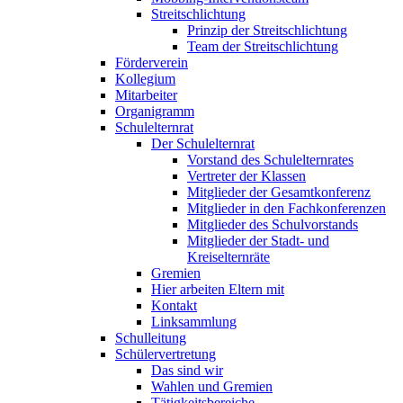
Streitschlichtung
Prinzip der Streitschlichtung
Team der Streitschlichtung
Förderverein
Kollegium
Mitarbeiter
Organigramm
Schulelternrat
Der Schulelternrat
Vorstand des Schulelternrates
Vertreter der Klassen
Mitglieder der Gesamtkonferenz
Mitglieder in den Fachkonferenzen
Mitglieder des Schulvorstands
Mitglieder der Stadt- und
Kreiselternräte
Gremien
Hier arbeiten Eltern mit
Kontakt
Linksammlung
Schulleitung
Schülervertretung
Das sind wir
Wahlen und Gremien
Tätigkeitsbereiche