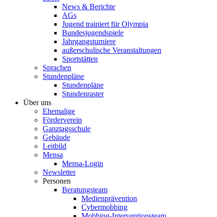
News & Berichte
AGs
Jugend trainiert für Olympia
Bundesjugendspiele
Jahrgangsturniere
außerschulische Veranstaltungen
Sportstätten
Sprachen
Stundenpläne
Stundenpläne
Stundenraster
Über uns
Ehemalige
Förderverein
Ganztagsschule
Gebäude
Leitbild
Mensa
Mensa-Login
Newsletter
Personen
Beratungsteam
Medienprävention
Cybermobbing
Mobbing-Interventionsteam