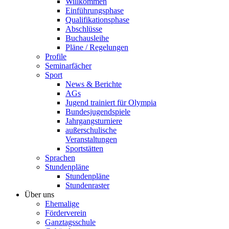
Willkommen
Einführungsphase
Qualifikationsphase
Abschlüsse
Buchausleihe
Pläne / Regelungen
Profile
Seminarfächer
Sport
News & Berichte
AGs
Jugend trainiert für Olympia
Bundesjugendspiele
Jahrgangsturniere
außerschulische
Veranstaltungen
Sportstätten
Sprachen
Stundenpläne
Stundenpläne
Stundenraster
Über uns
Ehemalige
Förderverein
Ganztagsschule