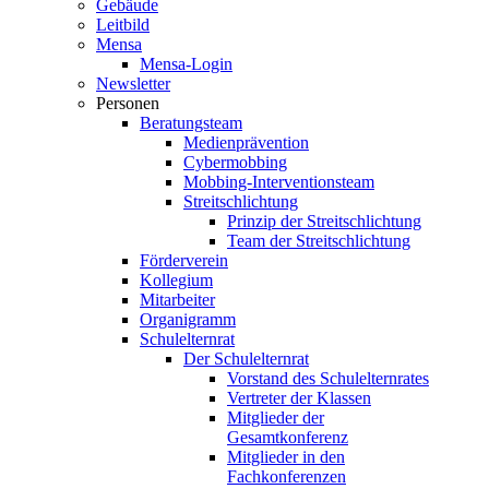
Gebäude
Leitbild
Mensa
Mensa-Login
Newsletter
Personen
Beratungsteam
Medienprävention
Cybermobbing
Mobbing-Interventionsteam
Streitschlichtung
Prinzip der Streitschlichtung
Team der Streitschlichtung
Förderverein
Kollegium
Mitarbeiter
Organigramm
Schulelternrat
Der Schulelternrat
Vorstand des Schulelternrates
Vertreter der Klassen
Mitglieder der
Gesamtkonferenz
Mitglieder in den
Fachkonferenzen