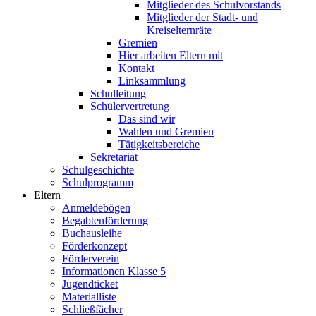
Mitglieder des Schulvorstands
Mitglieder der Stadt- und
Kreiselternräte
Gremien
Hier arbeiten Eltern mit
Kontakt
Linksammlung
Schulleitung
Schülervertretung
Das sind wir
Wahlen und Gremien
Tätigkeitsbereiche
Sekretariat
Schulgeschichte
Schulprogramm
Eltern
Anmeldebögen
Begabtenförderung
Buchausleihe
Förderkonzept
Förderverein
Informationen Klasse 5
Jugendticket
Materialliste
Schließfächer