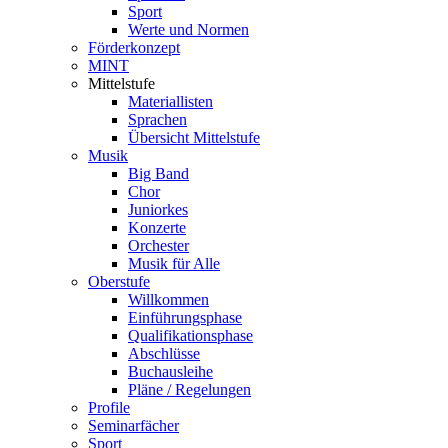
Sport
Werte und Normen
Förderkonzept
MINT
Mittelstufe
Materiallisten
Sprachen
Übersicht Mittelstufe
Musik
Big Band
Chor
Juniorkes
Konzerte
Orchester
Musik für Alle
Oberstufe
Willkommen
Einführungsphase
Qualifikationsphase
Abschlüsse
Buchausleihe
Pläne / Regelungen
Profile
Seminarfächer
Sport