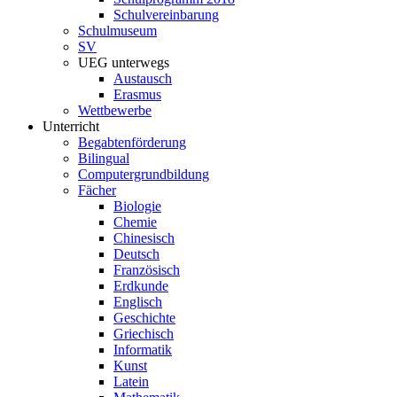
Schulvereinbarung
Schulmuseum
SV
UEG unterwegs
Austausch
Erasmus
Wettbewerbe
Unterricht
Begabtenförderung
Bilingual
Computergrundbildung
Fächer
Biologie
Chemie
Chinesisch
Deutsch
Französisch
Erdkunde
Englisch
Geschichte
Griechisch
Informatik
Kunst
Latein