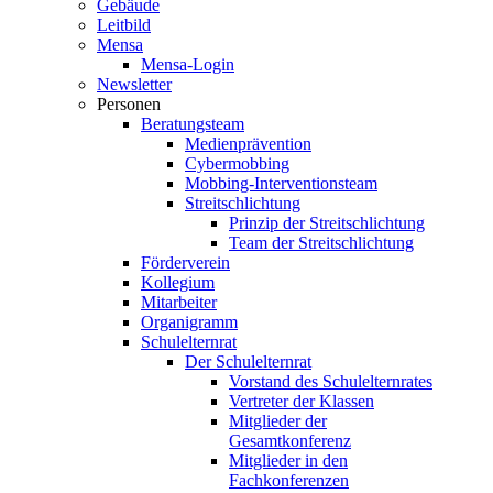
Gebäude
Leitbild
Mensa
Mensa-Login
Newsletter
Personen
Beratungsteam
Medienprävention
Cybermobbing
Mobbing-Interventionsteam
Streitschlichtung
Prinzip der Streitschlichtung
Team der Streitschlichtung
Förderverein
Kollegium
Mitarbeiter
Organigramm
Schulelternrat
Der Schulelternrat
Vorstand des Schulelternrates
Vertreter der Klassen
Mitglieder der
Gesamtkonferenz
Mitglieder in den
Fachkonferenzen