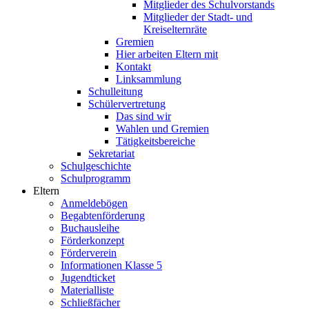
Mitglieder des Schulvorstands
Mitglieder der Stadt- und
Kreiselternräte
Gremien
Hier arbeiten Eltern mit
Kontakt
Linksammlung
Schulleitung
Schülervertretung
Das sind wir
Wahlen und Gremien
Tätigkeitsbereiche
Sekretariat
Schulgeschichte
Schulprogramm
Eltern
Anmeldebögen
Begabtenförderung
Buchausleihe
Förderkonzept
Förderverein
Informationen Klasse 5
Jugendticket
Materialliste
Schließfächer