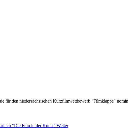
s sie für den niedersächsischen Kurzfilmwettbewerb "Filmklappe" nomi
arfach "Die Frau in der Kunst"
Weiter