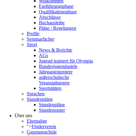
Willkommen
Einführungsphase
Qualifikationsphase
Abschlüsse
Buchausleihe
Pläne / Regelungen
Profile
Seminarfächer
Sport
News & Berichte
AGs
Jugend trainiert für Olympia
Bundesjugendspiele
Jahrgangsturniere
außerschulische
Veranstaltungen
Sportstätten
Sprachen
Stundenpläne
Stundenpläne
Stundenraster
Über uns
Ehemalige
">
Förderverein
Ganztagsschule