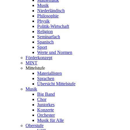
Mathematik
Musik
Niederländisch
Philosophie
Physik
Politik-Wirtschaft
Religion
Seminarfach
Spanisch
Sport
Werte und Normen
Förderkonzept
MINT
Mittelstufe
Materiallisten
Sprachen
Übersicht Mittelstufe
Musik
Big Band
Chor
Juniorkes
Konzerte
Orchester
Musik für Alle
Oberstufe