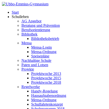
Start
Schulleben
AG Angebot
Beratung und Prävention
Berufsorientierung
Bibliothek
Bibliotheksbetrieb
Mensa
Mensa-Login
Mensa-Ordnung
Speisepläne
Nachhaltige Schule
Paten und Lotsen
Projekte
Projektwoche 2013
Projektwoche 2015
Projektwoche 2018
Regelwerke
Handy-Regelung
Hausaufgabenordnung
Mensa-Ordnung
Schulfahrtenkonzept
Schulprogramm 2018