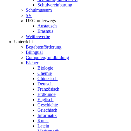
Schulvereinbarung
Schulmuseum
SV
UEG unterwegs
Austausch
Erasmus
Wettbewerbe
Unterricht
Begabtenförderung
Bilingual
Computergrundbildung
Fächer
Biologie
Chemie
Chinesisch
Deutsch
Französisch
Erdkunde
Englisch
Geschichte
Griechisch
Informatik
Kunst
Latein