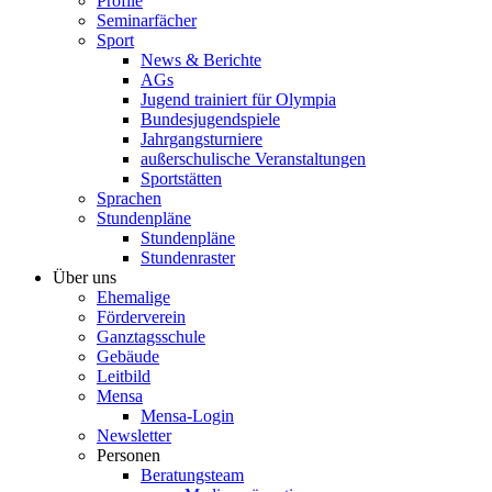
Profile
Seminarfächer
Sport
News & Berichte
AGs
Jugend trainiert für Olympia
Bundesjugendspiele
Jahrgangsturniere
außerschulische Veranstaltungen
Sportstätten
Sprachen
Stundenpläne
Stundenpläne
Stundenraster
Über uns
Ehemalige
Förderverein
Ganztagsschule
Gebäude
Leitbild
Mensa
Mensa-Login
Newsletter
Personen
Beratungsteam