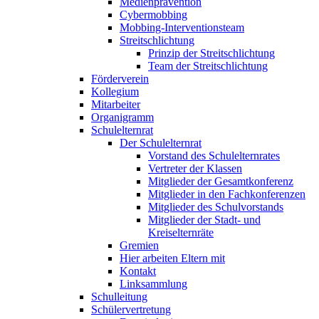
Medienprävention
Cybermobbing
Mobbing-Interventionsteam
Streitschlichtung
Prinzip der Streitschlichtung
Team der Streitschlichtung
Förderverein
Kollegium
Mitarbeiter
Organigramm
Schulelternrat
Der Schulelternrat
Vorstand des Schulelternrates
Vertreter der Klassen
Mitglieder der Gesamtkonferenz
Mitglieder in den Fachkonferenzen
Mitglieder des Schulvorstands
Mitglieder der Stadt- und
Kreiselternräte
Gremien
Hier arbeiten Eltern mit
Kontakt
Linksammlung
Schulleitung
Schülervertretung