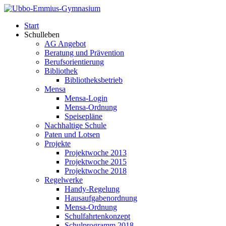
Start
Schulleben
AG Angebot
Beratung und Prävention
Berufsorientierung
Bibliothek
Bibliotheksbetrieb
Mensa
Mensa-Login
Mensa-Ordnung
Speisepläne
Nachhaltige Schule
Paten und Lotsen
Projekte
Projektwoche 2013
Projektwoche 2015
Projektwoche 2018
Regelwerke
Handy-Regelung
Hausaufgabenordnung
Mensa-Ordnung
Schulfahrtenkonzept
Schulprogramm 2018