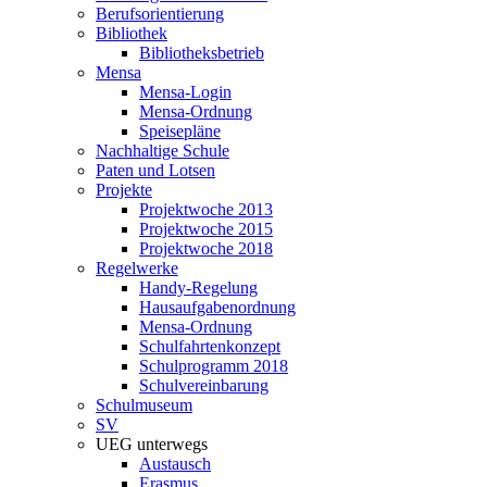
Berufsorientierung
Bibliothek
Bibliotheksbetrieb
Mensa
Mensa-Login
Mensa-Ordnung
Speisepläne
Nachhaltige Schule
Paten und Lotsen
Projekte
Projektwoche 2013
Projektwoche 2015
Projektwoche 2018
Regelwerke
Handy-Regelung
Hausaufgabenordnung
Mensa-Ordnung
Schulfahrtenkonzept
Schulprogramm 2018
Schulvereinbarung
Schulmuseum
SV
UEG unterwegs
Austausch
Erasmus