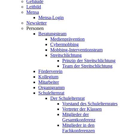
Gebäude
Leitbild
Mensa
Mensa-Login
Newsletter
Personen
Beratungsteam
Medienprävention
Cybermobbing
Mobbing-Interventionsteam
Streitschlichtung
Prinzip der Streitschlichtung
Team der Streitschlichtung
Förderverein
Kollegium
Mitarbeiter
Organigramm
Schulelternrat
Der Schulelternrat
Vorstand des Schulelternrates
Vertreter der Klassen
Mitglieder der
Gesamtkonferenz
Mitglieder in den
Fachkonferenzen