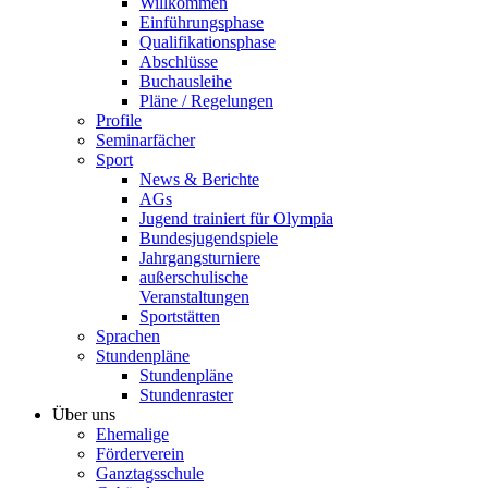
Willkommen
Einführungsphase
Qualifikationsphase
Abschlüsse
Buchausleihe
Pläne / Regelungen
Profile
Seminarfächer
Sport
News & Berichte
AGs
Jugend trainiert für Olympia
Bundesjugendspiele
Jahrgangsturniere
außerschulische
Veranstaltungen
Sportstätten
Sprachen
Stundenpläne
Stundenpläne
Stundenraster
Über uns
Ehemalige
Förderverein
Ganztagsschule