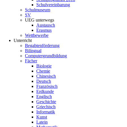
Schulvereinbarung
Schulmuseum
SV
UEG unterwegs
Austausch
Erasmus
Wettbewerbe
Unterricht
Begabtenförderung
Bilingual
Computergrundbildung
Fächer
Biologie
Chemie
Chinesisch
Deutsch
Französisch
Erdkunde
Englisch
Geschichte
Griechisch
Informatik
Kunst
Latein