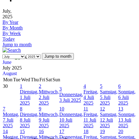
July,
2025
By Year
By Month
By Week
Today
Jump to month
Jump to month
June
July 2025
August
Mon
Tue
Wed
Thu
Fri
Sat
Sun
30
1
2
4
5
6
3
Dienstag,
Mittwoch,
Freitag,
Samstag,
Sonntag,
Donnerstag,
1 Juli
2 Juli
4 Juli
5 Juli
6 Juli
3 Juli 2025
2025
2025
2025
2025
2025
7
8
9
10
11
12
13
Montag,
Dienstag,
Mittwoch,
Donnerstag,
Freitag,
Samstag,
Sonntag,
7 Juli
8 Juli
9 Juli
10 Juli
11 Juli
12 Juli
13 Juli
2025
2025
2025
2025
2025
2025
2025
14
15
16
17
18
19
20
Montag,
Dienstag,
Mittwoch,
Donnerstag,
Freitag,
Samstag,
Sonntag,