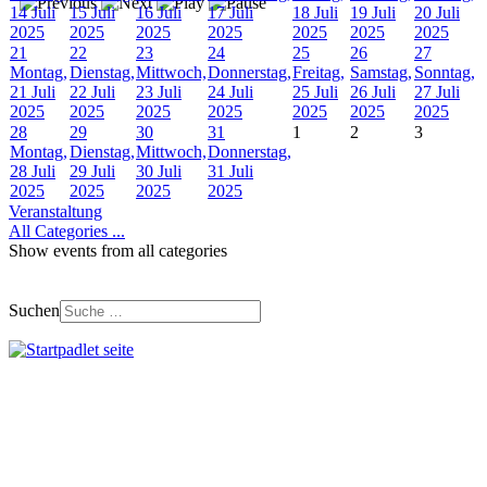
14 Juli
15 Juli
16 Juli
17 Juli
18 Juli
19 Juli
20 Juli
2025
2025
2025
2025
2025
2025
2025
21
22
23
24
25
26
27
Montag,
Dienstag,
Mittwoch,
Donnerstag,
Freitag,
Samstag,
Sonntag,
21 Juli
22 Juli
23 Juli
24 Juli
25 Juli
26 Juli
27 Juli
2025
2025
2025
2025
2025
2025
2025
28
29
30
31
1
2
3
Montag,
Dienstag,
Mittwoch,
Donnerstag,
28 Juli
29 Juli
30 Juli
31 Juli
2025
2025
2025
2025
Veranstaltung
All Categories ...
Show events from all categories
Suchen