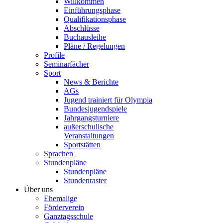
Willkommen
Einführungsphase
Qualifikationsphase
Abschlüsse
Buchausleihe
Pläne / Regelungen
Profile
Seminarfächer
Sport
News & Berichte
AGs
Jugend trainiert für Olympia
Bundesjugendspiele
Jahrgangsturniere
außerschulische
Veranstaltungen
Sportstätten
Sprachen
Stundenpläne
Stundenpläne
Stundenraster
Über uns
Ehemalige
Förderverein
Ganztagsschule