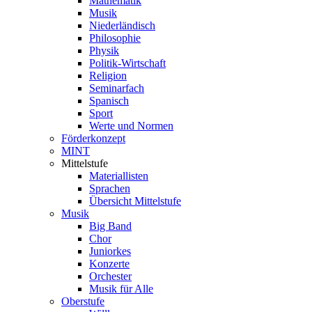
Mathematik
Musik
Niederländisch
Philosophie
Physik
Politik-Wirtschaft
Religion
Seminarfach
Spanisch
Sport
Werte und Normen
Förderkonzept
MINT
Mittelstufe
Materiallisten
Sprachen
Übersicht Mittelstufe
Musik
Big Band
Chor
Juniorkes
Konzerte
Orchester
Musik für Alle
Oberstufe