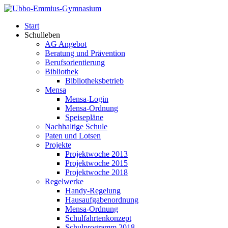
Start
Schulleben
AG Angebot
Beratung und Prävention
Berufsorientierung
Bibliothek
Bibliotheksbetrieb
Mensa
Mensa-Login
Mensa-Ordnung
Speisepläne
Nachhaltige Schule
Paten und Lotsen
Projekte
Projektwoche 2013
Projektwoche 2015
Projektwoche 2018
Regelwerke
Handy-Regelung
Hausaufgabenordnung
Mensa-Ordnung
Schulfahrtenkonzept
Schulprogramm 2018