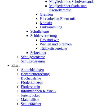
Mitglieder des Schulvorstands
Mitglieder der Stadt- und
Kreiselternräte
Gremien
Hier arbeiten Eltern mit
Kontakt
Linksammlung
Schulleitung
Schülervertretung
Das sind wir
Wahlen und Gremien
Tätigkeitsbereiche
Sekretariat
Schulgeschichte
Schulprogramm
Eltern
Anmeldebögen
Begabtenförderung
Buchausleihe
Förderkonzept
Förderverein
Informationen Klasse 5
Jugendticket
Materialliste
Schließfächer