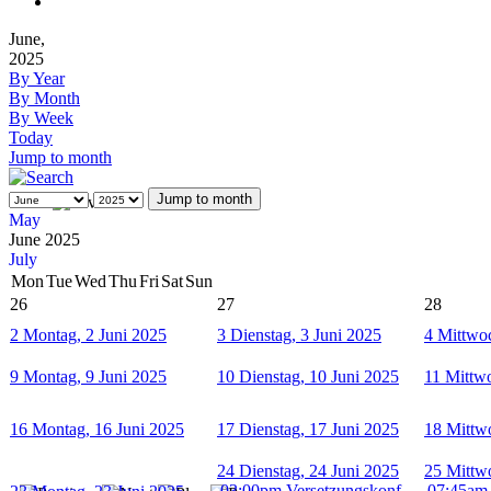
June,
2025
By Year
By Month
By Week
Today
Jump to month
Jump to month
May
June 2025
July
Mon
Tue
Wed
Thu
Fri
Sat
Sun
26
27
28
2
Montag, 2 Juni 2025
3
Dienstag, 3 Juni 2025
4
Mittwoc
9
Montag, 9 Juni 2025
10
Dienstag, 10 Juni 2025
11
Mittwo
16
Montag, 16 Juni 2025
17
Dienstag, 17 Juni 2025
18
Mittw
24
Dienstag, 24 Juni 2025
25
Mittw
03:00pm Versetzungskonf ...
07:45am 