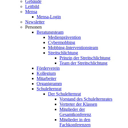
Gebäude
Leitbild
Mensa
Mensa-Login
Newsletter
Personen
Beratungsteam
Medienprävention
Cybermobbing
Mobbing-Interventionsteam
Streitschlichtung
Prinzip der Streitschlichtung
Team der Streitschlichtung
Förderverein
Kollegium
Mitarbeiter
Organigramm
Schulelternrat
Der Schulelternrat
Vorstand des Schulelternrates
Vertreter der Klassen
Mitglieder der
Gesamtkonferenz
Mitglieder in den
Fachkonferenzen