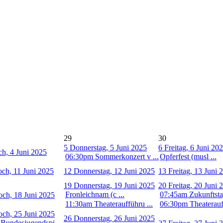
29
30
5
Donnerstag, 5 Juni 2025
6
Freitag, 6 Juni 20
h, 4 Juni 2025
06:30pm Sommerkonzert v ...
Opferfest (musl ...
ch, 11 Juni 2025
12
Donnerstag, 12 Juni 2025
13
Freitag, 13 Juni 
19
Donnerstag, 19 Juni 2025
20
Freitag, 20 Juni 
Fronleichnam (c ...
07:45am Zukunftstag
och, 18 Juni 2025
11:30am Theateraufführu ...
06:30pm Theaterauff
och, 25 Juni 2025
26
Donnerstag, 26 Juni 2025
Bundesjugendspi ...