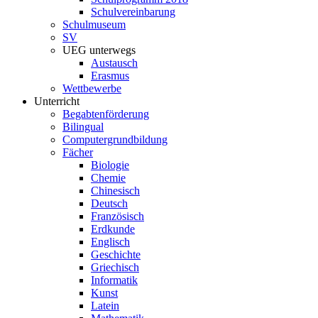
Schulvereinbarung
Schulmuseum
SV
UEG unterwegs
Austausch
Erasmus
Wettbewerbe
Unterricht
Begabtenförderung
Bilingual
Computergrundbildung
Fächer
Biologie
Chemie
Chinesisch
Deutsch
Französisch
Erdkunde
Englisch
Geschichte
Griechisch
Informatik
Kunst
Latein