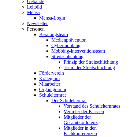
Gebäude
Leitbild
Mensa
Mensa-Login
Newsletter
Personen
Beratungsteam
Medienprävention
Cybermobbing
Mobbing-Interventionsteam
Streitschlichtung
Prinzip der Streitschlichtung
Team der Streitschlichtung
Förderverein
Kollegium
Mitarbeiter
Organigramm
Schulelternrat
Der Schulelternrat
Vorstand des Schulelternrates
Vertreter der Klassen
Mitglieder der
Gesamtkonferenz
Mitglieder in den
Fachkonferenzen