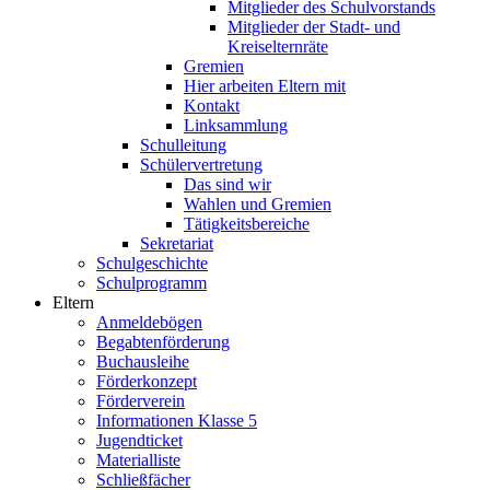
Mitglieder des Schulvorstands
Mitglieder der Stadt- und
Kreiselternräte
Gremien
Hier arbeiten Eltern mit
Kontakt
Linksammlung
Schulleitung
Schülervertretung
Das sind wir
Wahlen und Gremien
Tätigkeitsbereiche
Sekretariat
Schulgeschichte
Schulprogramm
Eltern
Anmeldebögen
Begabtenförderung
Buchausleihe
Förderkonzept
Förderverein
Informationen Klasse 5
Jugendticket
Materialliste
Schließfächer