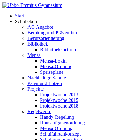
Start
Schulleben
AG Angebot
Beratung und Prävention
Berufsorientierung
Bibliothek
Bibliotheksbetrieb
Mensa
Mensa-Login
Mensa-Ordnung
Speisepläne
Nachhaltige Schule
Paten und Lotsen
Projekte
Projektwoche 2013
Projektwoche 2015
Projektwoche 2018
Regelwerke
Handy-Regelung
Hausaufgabenordnung
Mensa-Ordnung
Schulfahrtenkonzept
Schulprogramm 2018