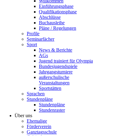
Willkommen
Einführungsphase
Qualifikationsphase
Abschlüsse
Buchausleihe
Pläne / Regelungen
Profile
Seminarfächer
Sport
News & Berichte
AGs
Jugend trainiert für Olympia
Bundesjugendspiele
Jahrgangsturniere
außerschulische
Veranstaltungen
Sportstätten
Sprachen
Stundenpläne
Stundenpläne
Stundenraster
Über uns
Ehemalige
Förderverein
Ganztagsschule