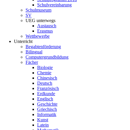
Schulvereinbarung
Schulmuseum
SV
UEG unterwegs
Austausch
Erasmus
Wettbewerbe
Unterricht
Begabtenförderung
Bilingual
Computergrundbildung
Fächer
Biologie
Chemie
Chinesisch
Deutsch
Französisch
Erdkunde
Englisch
Geschichte
Griechisch
Informatik
Kunst
Latein