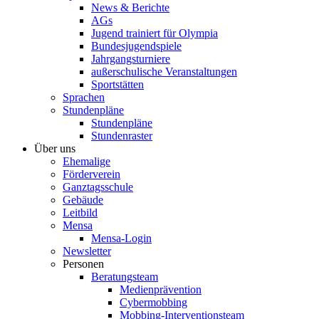
News & Berichte
AGs
Jugend trainiert für Olympia
Bundesjugendspiele
Jahrgangsturniere
außerschulische Veranstaltungen
Sportstätten
Sprachen
Stundenpläne
Stundenpläne
Stundenraster
Über uns
Ehemalige
Förderverein
Ganztagsschule
Gebäude
Leitbild
Mensa
Mensa-Login
Newsletter
Personen
Beratungsteam
Medienprävention
Cybermobbing
Mobbing-Interventionsteam