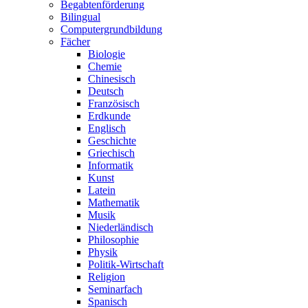
Begabtenförderung
Bilingual
Computergrundbildung
Fächer
Biologie
Chemie
Chinesisch
Deutsch
Französisch
Erdkunde
Englisch
Geschichte
Griechisch
Informatik
Kunst
Latein
Mathematik
Musik
Niederländisch
Philosophie
Physik
Politik-Wirtschaft
Religion
Seminarfach
Spanisch