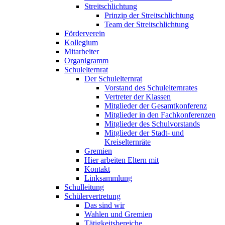
Streitschlichtung
Prinzip der Streitschlichtung
Team der Streitschlichtung
Förderverein
Kollegium
Mitarbeiter
Organigramm
Schulelternrat
Der Schulelternrat
Vorstand des Schulelternrates
Vertreter der Klassen
Mitglieder der Gesamtkonferenz
Mitglieder in den Fachkonferenzen
Mitglieder des Schulvorstands
Mitglieder der Stadt- und
Kreiselternräte
Gremien
Hier arbeiten Eltern mit
Kontakt
Linksammlung
Schulleitung
Schülervertretung
Das sind wir
Wahlen und Gremien
Tätigkeitsbereiche