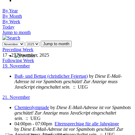
By Year
By Month
By Week
Today
Jump to month
Jump to month
Preceding Week
17 - 23 November, 2025
Following Week
19. November
Buß- und Bettag (christlicher Feiertag)
by
Diese E-Mail-
Adresse ist vor Spambots geschützt! Zur Anzeige muss
JavaScript eingeschaltet sein.
:: UEG
21. November
Chemieolympiade
by
Diese E-Mail-Adresse ist vor Spambots
geschützt! Zur Anzeige muss JavaScript eingeschaltet
sein.
:: UEG
04:00pm - 07:00pm
Elternsprechtag für alle Jahrgänge
by
Diese E-Mail-Adresse ist vor Spambots geschützt! Zur
Anzeige muss JavaScript eingeschaltet sein.
:: UEG