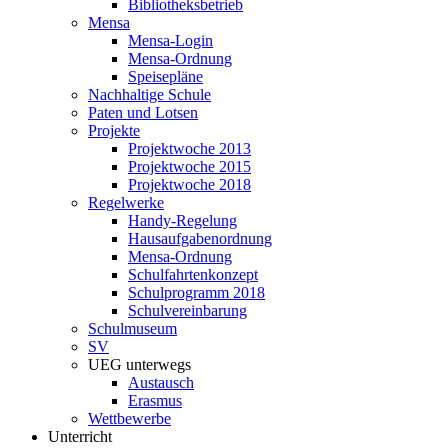
Bibliotheksbetrieb
Mensa
Mensa-Login
Mensa-Ordnung
Speisepläne
Nachhaltige Schule
Paten und Lotsen
Projekte
Projektwoche 2013
Projektwoche 2015
Projektwoche 2018
Regelwerke
Handy-Regelung
Hausaufgabenordnung
Mensa-Ordnung
Schulfahrtenkonzept
Schulprogramm 2018
Schulvereinbarung
Schulmuseum
SV
UEG unterwegs
Austausch
Erasmus
Wettbewerbe
Unterricht