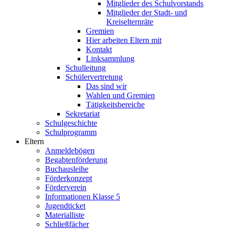
Mitglieder des Schulvorstands
Mitglieder der Stadt- und
Kreiselternräte
Gremien
Hier arbeiten Eltern mit
Kontakt
Linksammlung
Schulleitung
Schülervertretung
Das sind wir
Wahlen und Gremien
Tätigkeitsbereiche
Sekretariat
Schulgeschichte
Schulprogramm
Eltern
Anmeldebögen
Begabtenförderung
Buchausleihe
Förderkonzept
Förderverein
Informationen Klasse 5
Jugendticket
Materialliste
Schließfächer