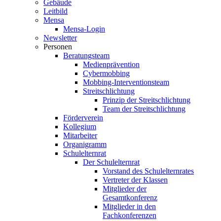
Gebäude
Leitbild
Mensa
Mensa-Login
Newsletter
Personen
Beratungsteam
Medienprävention
Cybermobbing
Mobbing-Interventionsteam
Streitschlichtung
Prinzip der Streitschlichtung
Team der Streitschlichtung
Förderverein
Kollegium
Mitarbeiter
Organigramm
Schulelternrat
Der Schulelternrat
Vorstand des Schulelternrates
Vertreter der Klassen
Mitglieder der
Gesamtkonferenz
Mitglieder in den
Fachkonferenzen