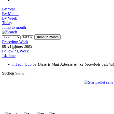
By Year
By Month
By Week
Today
Jump to month
Jump to month
Preceding Week
09 - 15 June, 2025
Following Week
14. June
InTech-Cup
by
Diese E-Mail-Adresse ist vor Spambots geschütz
Suchen