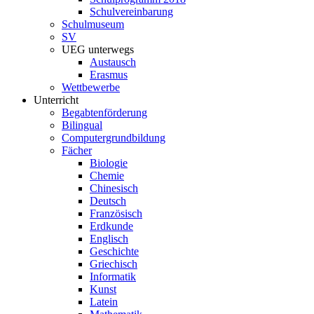
Schulvereinbarung
Schulmuseum
SV
UEG unterwegs
Austausch
Erasmus
Wettbewerbe
Unterricht
Begabtenförderung
Bilingual
Computergrundbildung
Fächer
Biologie
Chemie
Chinesisch
Deutsch
Französisch
Erdkunde
Englisch
Geschichte
Griechisch
Informatik
Kunst
Latein