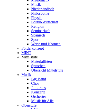
Mathematik
Musik
Niederländisch
Philosophie
Physik
Politik-Wirtschaft
Religion
Seminarfach
Spanisch
Sport
Werte und Normen
Förderkonzept
MINT
Mittelstufe
Materiallisten
Sprachen
Übersicht Mittelstufe
Musik
Big Band
Chor
Juniorkes
Konzerte
Orchester
Musik für Alle
Oberstufe