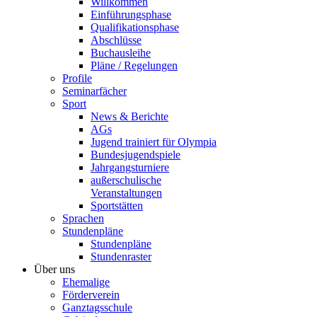
Willkommen
Einführungsphase
Qualifikationsphase
Abschlüsse
Buchausleihe
Pläne / Regelungen
Profile
Seminarfächer
Sport
News & Berichte
AGs
Jugend trainiert für Olympia
Bundesjugendspiele
Jahrgangsturniere
außerschulische
Veranstaltungen
Sportstätten
Sprachen
Stundenpläne
Stundenpläne
Stundenraster
Über uns
Ehemalige
Förderverein
Ganztagsschule