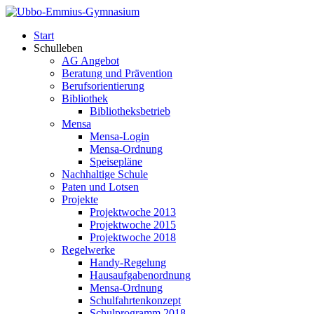
Start
Schulleben
AG Angebot
Beratung und Prävention
Berufsorientierung
Bibliothek
Bibliotheksbetrieb
Mensa
Mensa-Login
Mensa-Ordnung
Speisepläne
Nachhaltige Schule
Paten und Lotsen
Projekte
Projektwoche 2013
Projektwoche 2015
Projektwoche 2018
Regelwerke
Handy-Regelung
Hausaufgabenordnung
Mensa-Ordnung
Schulfahrtenkonzept
Schulprogramm 2018