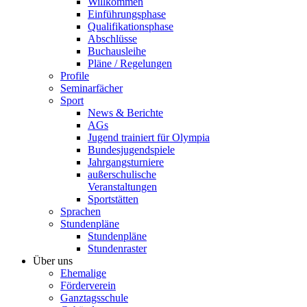
Willkommen
Einführungsphase
Qualifikationsphase
Abschlüsse
Buchausleihe
Pläne / Regelungen
Profile
Seminarfächer
Sport
News & Berichte
AGs
Jugend trainiert für Olympia
Bundesjugendspiele
Jahrgangsturniere
außerschulische
Veranstaltungen
Sportstätten
Sprachen
Stundenpläne
Stundenpläne
Stundenraster
Über uns
Ehemalige
Förderverein
Ganztagsschule