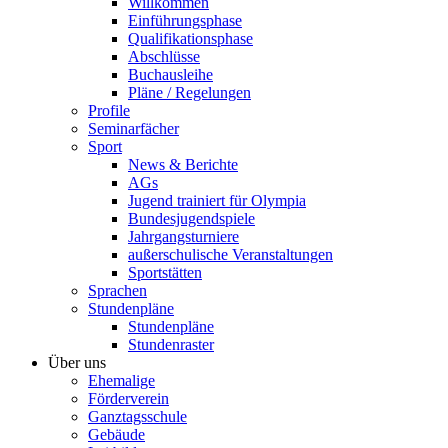
Willkommen
Einführungsphase
Qualifikationsphase
Abschlüsse
Buchausleihe
Pläne / Regelungen
Profile
Seminarfächer
Sport
News & Berichte
AGs
Jugend trainiert für Olympia
Bundesjugendspiele
Jahrgangsturniere
außerschulische Veranstaltungen
Sportstätten
Sprachen
Stundenpläne
Stundenpläne
Stundenraster
Über uns
Ehemalige
Förderverein
Ganztagsschule
Gebäude