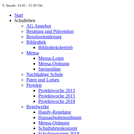
9. St
unde
: 14:45 - 15:30 Uhr
Start
Schulleben
AG Angebot
Beratung und Prävention
Berufsorientierung
Bibliothek
Bibliotheksbetrieb
Mensa
Mensa-Login
Mensa-Ordnung
Speisepläne
Nachhaltige Schule
Paten und Lotsen
Projekte
Projektwoche 2013
Projektwoche 2015
Projektwoche 2018
Regelwerke
Handy-Regelung
Hausaufgabenordnung
Mensa-Ordnung
Schulfahrtenkonzept
Schulprogramm 2018