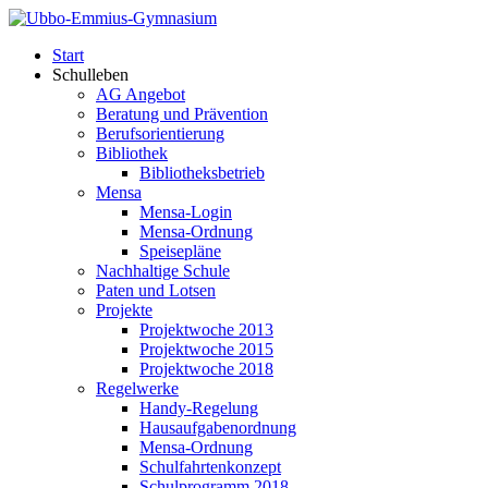
Start
Schulleben
AG Angebot
Beratung und Prävention
Berufsorientierung
Bibliothek
Bibliotheksbetrieb
Mensa
Mensa-Login
Mensa-Ordnung
Speisepläne
Nachhaltige Schule
Paten und Lotsen
Projekte
Projektwoche 2013
Projektwoche 2015
Projektwoche 2018
Regelwerke
Handy-Regelung
Hausaufgabenordnung
Mensa-Ordnung
Schulfahrtenkonzept
Schulprogramm 2018