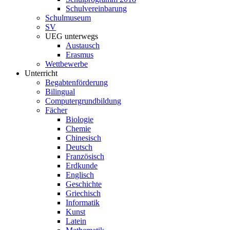
Schulvereinbarung
Schulmuseum
SV
UEG unterwegs
Austausch
Erasmus
Wettbewerbe
Unterricht
Begabtenförderung
Bilingual
Computergrundbildung
Fächer
Biologie
Chemie
Chinesisch
Deutsch
Französisch
Erdkunde
Englisch
Geschichte
Griechisch
Informatik
Kunst
Latein