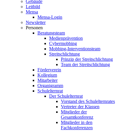
Gebäude
Leitbild
Mensa
Mensa-Login
Newsletter
Personen
Beratungsteam
Medienprävention
Cybermobbing
Mobbing-Interventionsteam
Streitschlichtung
Prinzip der Streitschlichtung
Team der Streitschlichtung
Förderverein
Kollegium
Mitarbeiter
Organigramm
Schulelternrat
Der Schulelternrat
Vorstand des Schulelternrates
Vertreter der Klassen
Mitglieder der
Gesamtkonferenz
Mitglieder in den
Fachkonferenzen