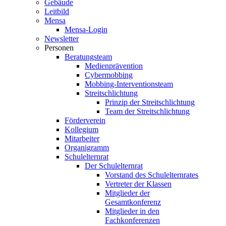
Gebäude
Leitbild
Mensa
Mensa-Login
Newsletter
Personen
Beratungsteam
Medienprävention
Cybermobbing
Mobbing-Interventionsteam
Streitschlichtung
Prinzip der Streitschlichtung
Team der Streitschlichtung
Förderverein
Kollegium
Mitarbeiter
Organigramm
Schulelternrat
Der Schulelternrat
Vorstand des Schulelternrates
Vertreter der Klassen
Mitglieder der
Gesamtkonferenz
Mitglieder in den
Fachkonferenzen