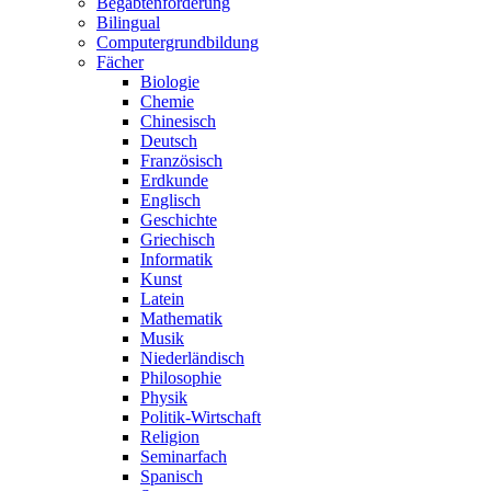
Begabtenförderung
Bilingual
Computergrundbildung
Fächer
Biologie
Chemie
Chinesisch
Deutsch
Französisch
Erdkunde
Englisch
Geschichte
Griechisch
Informatik
Kunst
Latein
Mathematik
Musik
Niederländisch
Philosophie
Physik
Politik-Wirtschaft
Religion
Seminarfach
Spanisch