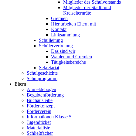
Mitglieder des Schulvorstands
Mitglieder der Stadt- und
Kreiselternräte
Gremien
Hier arbeiten Eltern mit
Kontakt
Linksammlung
Schulleitung
Schülervertretung
Das sind wir
Wahlen und Gremien
Tätigkeitsbereiche
Sekretariat
Schulgeschichte
Schulprogramm
Eltern
Anmeldebögen
Begabtenförderung
Buchausleihe
Förderkonzept
Förderverein
Informationen Klasse 5
Jugendticket
Materialliste
Schließfächer