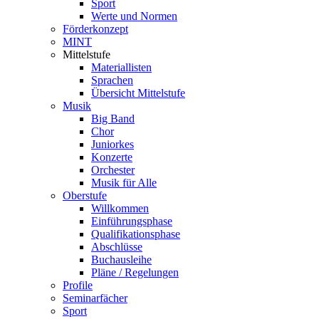
Sport
Werte und Normen
Förderkonzept
MINT
Mittelstufe
Materiallisten
Sprachen
Übersicht Mittelstufe
Musik
Big Band
Chor
Juniorkes
Konzerte
Orchester
Musik für Alle
Oberstufe
Willkommen
Einführungsphase
Qualifikationsphase
Abschlüsse
Buchausleihe
Pläne / Regelungen
Profile
Seminarfächer
Sport