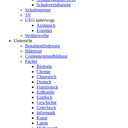
Schulvereinbarung
Schulmuseum
SV
UEG unterwegs
Austausch
Erasmus
Wettbewerbe
Unterricht
Begabtenförderung
Bilingual
Computergrundbildung
Fächer
Biologie
Chemie
Chinesisch
Deutsch
Französisch
Erdkunde
Englisch
Geschichte
Griechisch
Informatik
Kunst
Latein