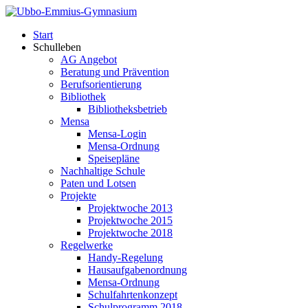
Start
Schulleben
AG Angebot
Beratung und Prävention
Berufsorientierung
Bibliothek
Bibliotheksbetrieb
Mensa
Mensa-Login
Mensa-Ordnung
Speisepläne
Nachhaltige Schule
Paten und Lotsen
Projekte
Projektwoche 2013
Projektwoche 2015
Projektwoche 2018
Regelwerke
Handy-Regelung
Hausaufgabenordnung
Mensa-Ordnung
Schulfahrtenkonzept
Schulprogramm 2018