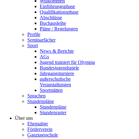
Willkommen
Einführungsphase
Qualifikationsphase
Abschlüsse
Buchausleihe
Pläne / Regelungen
Profile
Seminarfächer
Sport
News & Berichte
AGs
Jugend trainiert für Olympia
Bundesjugendspiele
Jahrgangsturniere
außerschulische
Veranstaltungen
Sportstätten
Sprachen
Stundenpläne
Stundenpläne
Stundenraster
Über uns
Ehemalige
Förderverein
Ganztagsschule