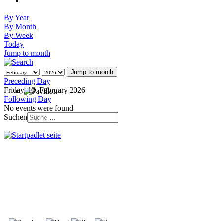
By Year
By Month
By Week
Today
Jump to month
Jump to month
Preceding Day
Friday, 13. February 2026
Following Day
No events were found
Suchen