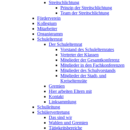
Streitschlichtung
Prinzip der Streitschlichtung
Team der Streitschlichtung
Förderverein
Kollegium
Mitarbeiter
Organigramm
Schulelternrat
Der Schulelternrat
Vorstand des Schulelternrates
Vertreter der Klassen
Mitglieder der Gesamtkonferenz
Mitglieder in den Fachkonferenzen
Mitglieder des Schulvorstands
Mitglieder der Stadt- und
Kreiselternräte
Gremien
Hier arbeiten Eltern mit
Kontakt
Linksammlung
Schulleitung
Schülervertretung
Das sind wir
Wahlen und Gremien
Tätigkeitsbereiche