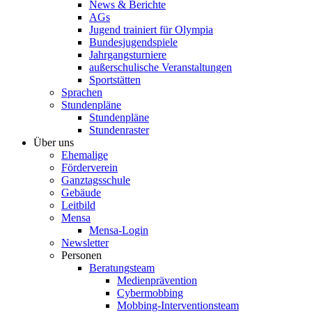
News & Berichte
AGs
Jugend trainiert für Olympia
Bundesjugendspiele
Jahrgangsturniere
außerschulische Veranstaltungen
Sportstätten
Sprachen
Stundenpläne
Stundenpläne
Stundenraster
Über uns
Ehemalige
Förderverein
Ganztagsschule
Gebäude
Leitbild
Mensa
Mensa-Login
Newsletter
Personen
Beratungsteam
Medienprävention
Cybermobbing
Mobbing-Interventionsteam