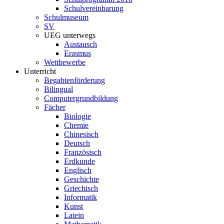
Schulvereinbarung
Schulmuseum
SV
UEG unterwegs
Austausch
Erasmus
Wettbewerbe
Unterricht
Begabtenförderung
Bilingual
Computergrundbildung
Fächer
Biologie
Chemie
Chinesisch
Deutsch
Französisch
Erdkunde
Englisch
Geschichte
Griechisch
Informatik
Kunst
Latein