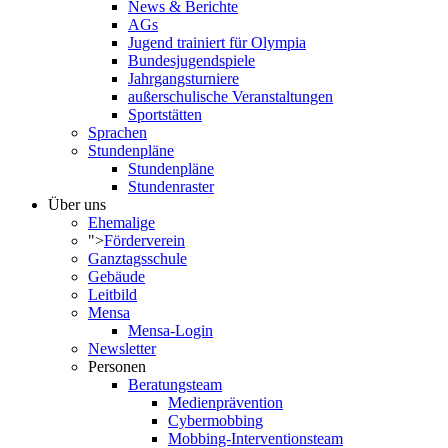
News & Berichte
AGs
Jugend trainiert für Olympia
Bundesjugendspiele
Jahrgangsturniere
außerschulische Veranstaltungen
Sportstätten
Sprachen
Stundenpläne
Stundenpläne
Stundenraster
Über uns
Ehemalige
">
Förderverein
Ganztagsschule
Gebäude
Leitbild
Mensa
Mensa-Login
Newsletter
Personen
Beratungsteam
Medienprävention
Cybermobbing
Mobbing-Interventionsteam