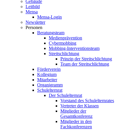
Gebäude
Leitbild
Mensa
Mensa-Login
Newsletter
Personen
Beratungsteam
Medienprävention
Cybermobbing
Mobbing-Interventionsteam
Streitschlichtung
Prinzip der Streitschlichtung
Team der Streitschlichtung
Förderverein
Kollegium
Mitarbeiter
Organigramm
Schulelternrat
Der Schulelternrat
Vorstand des Schulelternrates
Vertreter der Klassen
Mitglieder der
Gesamtkonferenz
Mitglieder in den
Fachkonferenzen