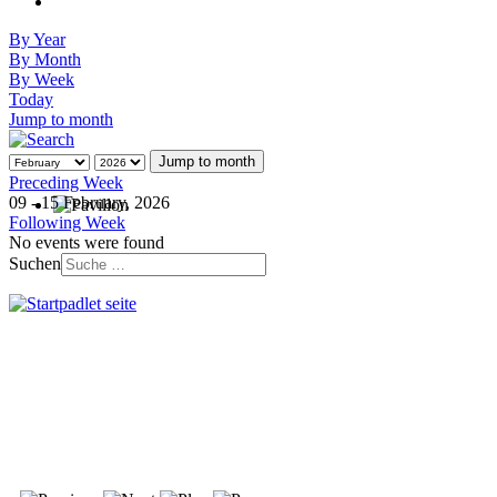
By Year
By Month
By Week
Today
Jump to month
Jump to month
Preceding Week
09 - 15 February, 2026
Following Week
No events were found
Suchen