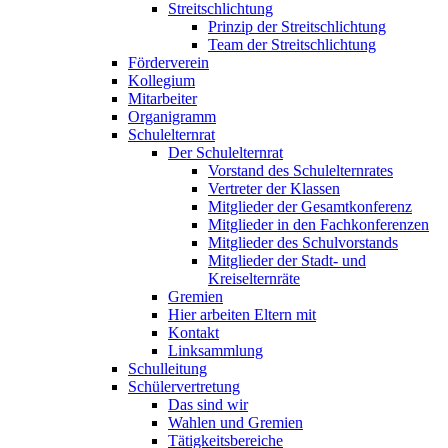
Streitschlichtung
Prinzip der Streitschlichtung
Team der Streitschlichtung
Förderverein
Kollegium
Mitarbeiter
Organigramm
Schulelternrat
Der Schulelternrat
Vorstand des Schulelternrates
Vertreter der Klassen
Mitglieder der Gesamtkonferenz
Mitglieder in den Fachkonferenzen
Mitglieder des Schulvorstands
Mitglieder der Stadt- und
Kreiselternräte
Gremien
Hier arbeiten Eltern mit
Kontakt
Linksammlung
Schulleitung
Schülervertretung
Das sind wir
Wahlen und Gremien
Tätigkeitsbereiche