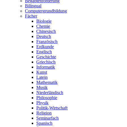
Begabtenförderung
Bilingual
Computergrundbildung
Fächer
Biologie
Chemie
Chinesisch
Deutsch
Französisch
Erdkunde
Englisch
Geschichte
Griechisch
Informatik
Kunst
Latein
Mathematik
Musik
Niederländisch
Philosophie
Physik
Politik-Wirtschaft
Religion
Seminarfach
Spanisch