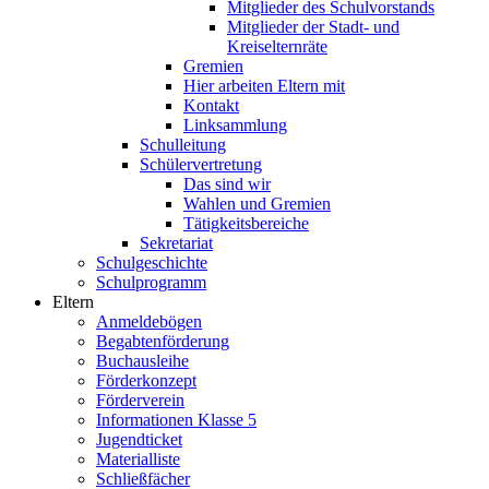
Mitglieder des Schulvorstands
Mitglieder der Stadt- und
Kreiselternräte
Gremien
Hier arbeiten Eltern mit
Kontakt
Linksammlung
Schulleitung
Schülervertretung
Das sind wir
Wahlen und Gremien
Tätigkeitsbereiche
Sekretariat
Schulgeschichte
Schulprogramm
Eltern
Anmeldebögen
Begabtenförderung
Buchausleihe
Förderkonzept
Förderverein
Informationen Klasse 5
Jugendticket
Materialliste
Schließfächer