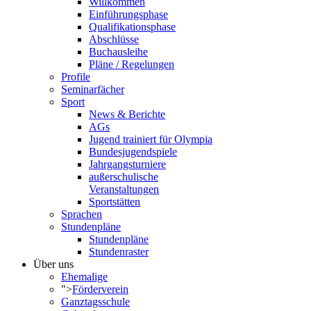
Willkommen
Einführungsphase
Qualifikationsphase
Abschlüsse
Buchausleihe
Pläne / Regelungen
Profile
Seminarfächer
Sport
News & Berichte
AGs
Jugend trainiert für Olympia
Bundesjugendspiele
Jahrgangsturniere
außerschulische
Veranstaltungen
Sportstätten
Sprachen
Stundenpläne
Stundenpläne
Stundenraster
Über uns
Ehemalige
">
Förderverein
Ganztagsschule