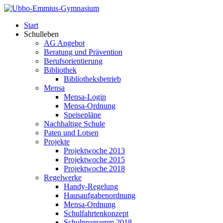
Start
Schulleben
AG Angebot
Beratung und Prävention
Berufsorientierung
Bibliothek
Bibliotheksbetrieb
Mensa
Mensa-Login
Mensa-Ordnung
Speisepläne
Nachhaltige Schule
Paten und Lotsen
Projekte
Projektwoche 2013
Projektwoche 2015
Projektwoche 2018
Regelwerke
Handy-Regelung
Hausaufgabenordnung
Mensa-Ordnung
Schulfahrtenkonzept
Schulprogramm 2018