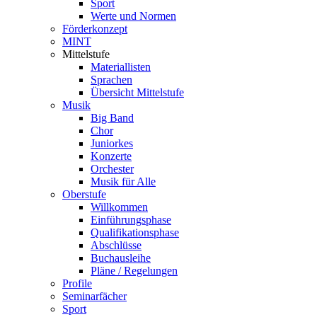
Sport
Werte und Normen
Förderkonzept
MINT
Mittelstufe
Materiallisten
Sprachen
Übersicht Mittelstufe
Musik
Big Band
Chor
Juniorkes
Konzerte
Orchester
Musik für Alle
Oberstufe
Willkommen
Einführungsphase
Qualifikationsphase
Abschlüsse
Buchausleihe
Pläne / Regelungen
Profile
Seminarfächer
Sport