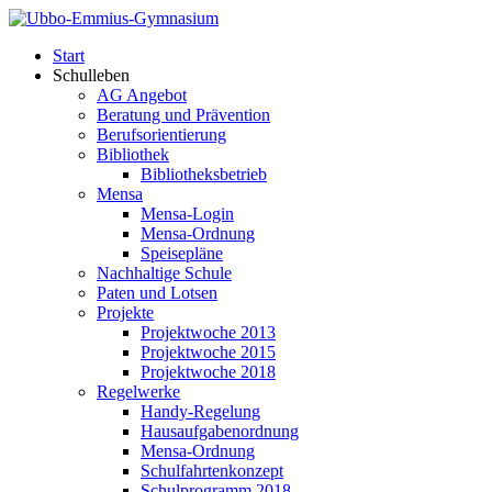
Start
Schulleben
AG Angebot
Beratung und Prävention
Berufsorientierung
Bibliothek
Bibliotheksbetrieb
Mensa
Mensa-Login
Mensa-Ordnung
Speisepläne
Nachhaltige Schule
Paten und Lotsen
Projekte
Projektwoche 2013
Projektwoche 2015
Projektwoche 2018
Regelwerke
Handy-Regelung
Hausaufgabenordnung
Mensa-Ordnung
Schulfahrtenkonzept
Schulprogramm 2018