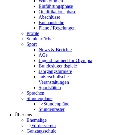
Willkommen
Einführungsphase
Qualifikationsphase
Abschlüsse
Buchausleihe
Pläne / Regelungen
Profile
Seminarfächer
Sport
News & Berichte
AGs
Jugend trainiert für Olympia
Bundesjugendspiele
Jahrgangsturniere
außerschulische
Veranstaltungen
Sportstätten
Sprachen
Stundenpläne
">
Stundenpläne
Stundenraster
Über uns
Ehemalige
">
Förderverein
Ganztagsschule