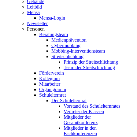
Gebäude
Leitbild
Mensa
Mensa-Login
Newsletter
Personen
Beratungsteam
Medienprävention
Cybermobbing
Mobbing-Interventionsteam
Streitschlichtung
Prinzip der Streitschlichtung
Team der Streitschlichtung
Förderverein
Kollegium
Mitarbeiter
Organigramm
Schulelternrat
Der Schulelternrat
Vorstand des Schulelternrates
Vertreter der Klassen
Mitglieder der
Gesamtkonferenz
Mitglieder in den
Fachkonferenzen