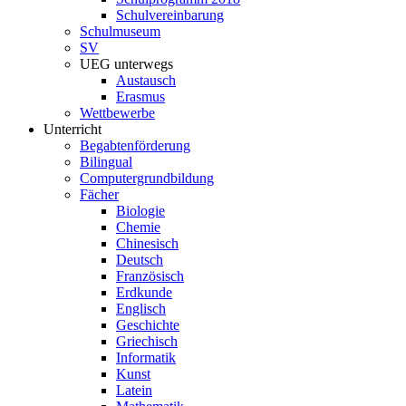
Schulvereinbarung
Schulmuseum
SV
UEG unterwegs
Austausch
Erasmus
Wettbewerbe
Unterricht
Begabtenförderung
Bilingual
Computergrundbildung
Fächer
Biologie
Chemie
Chinesisch
Deutsch
Französisch
Erdkunde
Englisch
Geschichte
Griechisch
Informatik
Kunst
Latein