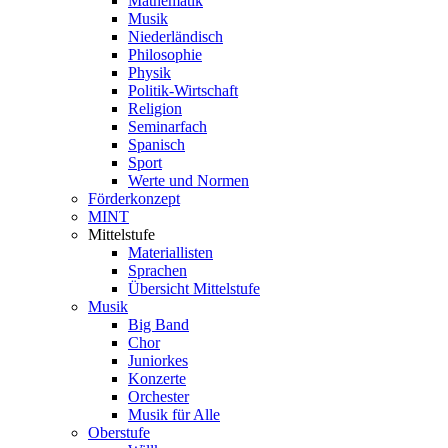
Mathematik
Musik
Niederländisch
Philosophie
Physik
Politik-Wirtschaft
Religion
Seminarfach
Spanisch
Sport
Werte und Normen
Förderkonzept
MINT
Mittelstufe
Materiallisten
Sprachen
Übersicht Mittelstufe
Musik
Big Band
Chor
Juniorkes
Konzerte
Orchester
Musik für Alle
Oberstufe