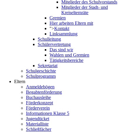
Mitglieder des Schulvorstands
Mitglieder der Stadt- und
Kreiselternräte
Gremien
Hier arbeiten Eltern mit
">
Kontakt
Linksammlung
Schulleitung
Schülervertretung
Das sind wir
Wahlen und Gremien
Tätigkeitsbereiche
Sekretariat
Schulgeschichte
Schulprogramm
Eltern
Anmeldebögen
Begabtenförderung
Buchausleihe
Förderkonzept
Förderverein
Informationen Klasse 5
Jugendticket
Materialliste
Schließfächer