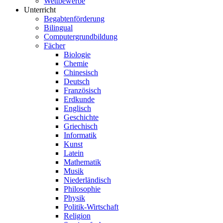
Wettbewerbe
Unterricht
Begabtenförderung
Bilingual
Computergrundbildung
Fächer
Biologie
Chemie
Chinesisch
Deutsch
Französisch
Erdkunde
Englisch
Geschichte
Griechisch
Informatik
Kunst
Latein
Mathematik
Musik
Niederländisch
Philosophie
Physik
Politik-Wirtschaft
Religion