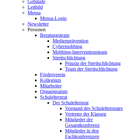
Gebäude
Leitbild
Mensa
Mensa-Login
Newsletter
Personen
Beratungsteam
Medienprävention
Cybermobbing
Mobbing-Interventionsteam
Streitschlichtung
Prinzip der Streitschlichtung
Team der Streitschlichtung
Förderverein
Kollegium
Mitarbeiter
Organigramm
Schulelternrat
Der Schulelternrat
Vorstand des Schulelternrates
Vertreter der Klassen
Mitglieder der
Gesamtkonferenz
Mitglieder in den
Fachkonferenzen