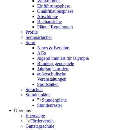
Willkommen
Einführungsphase
Qualifikationsphase
Abschlüsse
Buchausleihe
Pläne / Regelungen
Profile
Seminarfächer
Sport
News & Berichte
AGs
Jugend trainiert für Olympia
Bundesjugendspiele
Jahrgangsturniere
außerschulische
Veranstaltungen
Sportstätten
Sprachen
Stundenpläne
">
Stundenpläne
Stundenraster
Über uns
Ehemalige
">
Förderverein
Ganztagsschule