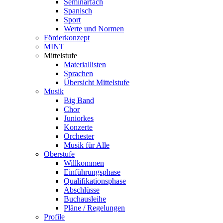
Seminarfach
Spanisch
Sport
Werte und Normen
Förderkonzept
MINT
Mittelstufe
Materiallisten
Sprachen
Übersicht Mittelstufe
Musik
Big Band
Chor
Juniorkes
Konzerte
Orchester
Musik für Alle
Oberstufe
Willkommen
Einführungsphase
Qualifikationsphase
Abschlüsse
Buchausleihe
Pläne / Regelungen
Profile