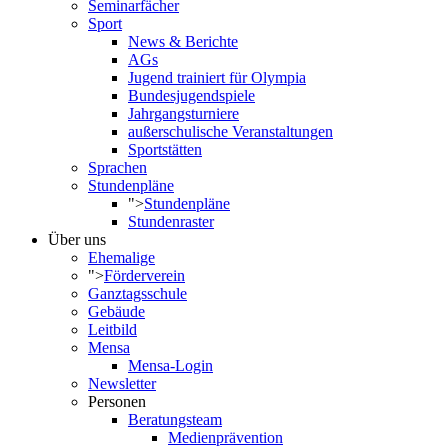
Seminarfächer
Sport
News & Berichte
AGs
Jugend trainiert für Olympia
Bundesjugendspiele
Jahrgangsturniere
außerschulische Veranstaltungen
Sportstätten
Sprachen
Stundenpläne
">
Stundenpläne
Stundenraster
Über uns
Ehemalige
">
Förderverein
Ganztagsschule
Gebäude
Leitbild
Mensa
Mensa-Login
Newsletter
Personen
Beratungsteam
Medienprävention