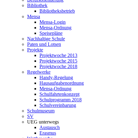
Bibliothek
Bibliotheksbetrieb
Mensa
Mensa-Login
Mensa-Ordnung
Speisepläne
Nachhaltige Schule
Paten und Lotsen
Projekte
Projektwoche 2013
Projektwoche 2015
Projektwoche 2018
Regelwerke
Handy-Regelung
Hausaufgabenordnung
Mensa-Ordnung
Schulfahrtenkonzept
Schulprogramm 2018
Schulvereinbarung
Schulmuseum
SV
UEG unterwegs
Austausch
Erasmus