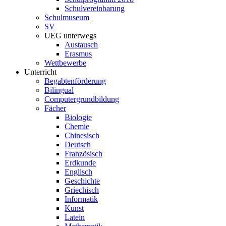
Schulvereinbarung
Schulmuseum
SV
UEG unterwegs
Austausch
Erasmus
Wettbewerbe
Unterricht
Begabtenförderung
Bilingual
Computergrundbildung
Fächer
Biologie
Chemie
Chinesisch
Deutsch
Französisch
Erdkunde
Englisch
Geschichte
Griechisch
Informatik
Kunst
Latein