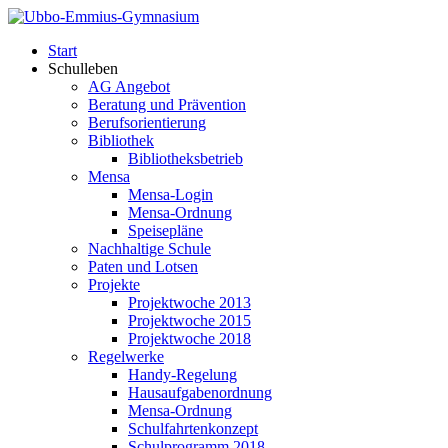
Start
Schulleben
AG Angebot
Beratung und Prävention
Berufsorientierung
Bibliothek
Bibliotheksbetrieb
Mensa
Mensa-Login
Mensa-Ordnung
Speisepläne
Nachhaltige Schule
Paten und Lotsen
Projekte
Projektwoche 2013
Projektwoche 2015
Projektwoche 2018
Regelwerke
Handy-Regelung
Hausaufgabenordnung
Mensa-Ordnung
Schulfahrtenkonzept
Schulprogramm 2018