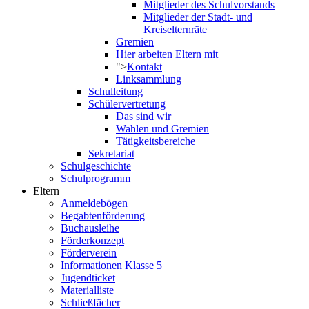
Mitglieder des Schulvorstands
Mitglieder der Stadt- und
Kreiselternräte
Gremien
Hier arbeiten Eltern mit
">
Kontakt
Linksammlung
Schulleitung
Schülervertretung
Das sind wir
Wahlen und Gremien
Tätigkeitsbereiche
Sekretariat
Schulgeschichte
Schulprogramm
Eltern
Anmeldebögen
Begabtenförderung
Buchausleihe
Förderkonzept
Förderverein
Informationen Klasse 5
Jugendticket
Materialliste
Schließfächer