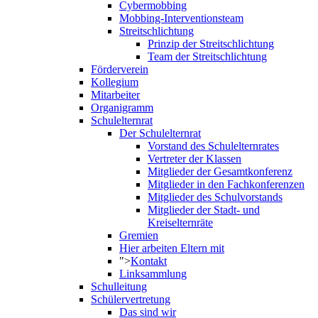
Cybermobbing
Mobbing-Interventionsteam
Streitschlichtung
Prinzip der Streitschlichtung
Team der Streitschlichtung
Förderverein
Kollegium
Mitarbeiter
Organigramm
Schulelternrat
Der Schulelternrat
Vorstand des Schulelternrates
Vertreter der Klassen
Mitglieder der Gesamtkonferenz
Mitglieder in den Fachkonferenzen
Mitglieder des Schulvorstands
Mitglieder der Stadt- und
Kreiselternräte
Gremien
Hier arbeiten Eltern mit
">
Kontakt
Linksammlung
Schulleitung
Schülervertretung
Das sind wir