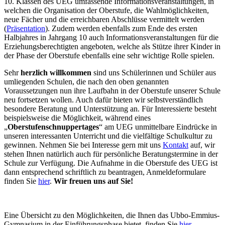
10. Klassen des UEG umfassende Informationsveranstaltungen, in
welchen die Organisation der Oberstufe, die Wahlmöglichkeiten,
neue Fächer und die erreichbaren Abschlüsse vermittelt werden
(
Präsentation
). Zudem werden ebenfalls zum Ende des ersten
Halbjahres in Jahrgang 10 auch Informationsveranstaltungen für die
Erziehungsberechtigten angeboten, welche als Stütze ihrer Kinder in
der Phase der Oberstufe ebenfalls eine sehr wichtige Rolle spielen.
Sehr
herzlich willkommen
sind uns Schülerinnen und Schüler aus
umliegenden Schulen, die nach den oben genannten
Voraussetzungen nun ihre Laufbahn in der Oberstufe unserer Schule
neu fortsetzen wollen. Auch dafür bieten wir selbstverständlich
besondere Beratung und Unterstützung an. Für Interessierte besteht
beispielsweise die Möglichkeit, während eines
„
Oberstufenschnuppertages
“ am UEG unmittelbare Eindrücke in
unseren interessanten Unterricht und die vielfältige Schulkultur zu
gewinnen. Nehmen Sie bei Interesse gern mit uns
Kontakt
auf, wir
stehen Ihnen natürlich auch für persönliche Beratungstermine in der
Schule zur Verfügung. Die Aufnahme in die Oberstufe des UEG ist
dann entsprechend schriftlich zu beantragen, Anmeldeformulare
finden Sie
hier
.
Wir freuen uns auf Sie!
Eine Übersicht zu den Möglichkeiten, die Ihnen das Ubbo-Emmius-
Gymnasium in der Einführungsphase bietet, finden Sie
hier
.