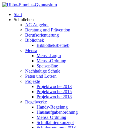
Start
Schulleben
AG Angebot
Beratung und Prävention
Berufsorientierung
Bibliothek
Bibliotheksbetrieb
Mensa
Mensa-Login
Mensa-Ordnung
Speisepläne
Nachhaltige Schule
Paten und Lotsen
Projekte
Projektwoche 2013
Projektwoche 2015
Projektwoche 2018
Regelwerke
Handy-Regelung
Hausaufgabenordnung
Mensa-Ordnung
Schulfahrtenkonzept
Schulprogramm 2018