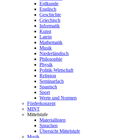
Erdkunde
Englisch
Geschichte
Griechisch
Informatik
Kunst
Latein
Mathematik
Musik
Niederländisch
Philosophie
Physik
Politik-Wirtschaft
Religion
Seminarfach
Spanisch
Sport
Werte und Normen
Förderkonzept
MINT
Mittelstufe
Materiallisten
Sprachen
Übersicht Mittelstufe
Musik