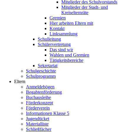
Mitglieder des Schulvorstands
Mitglieder der Stadt- und
Kreiselternräte
Gremien
Hier arbeiten Eltern mit
Kontakt
Linksammlung
Schulleitung
Schülervertretung
Das sind wir
Wahlen und Gremien
Tätigkeitsbereiche
Sekretariat
Schulgeschichte
Schulprogramm
Eltern
Anmeldebögen
Begabtenförderung
Buchausleihe
Förderkonzept
Förderverein
Informationen Klasse 5
Jugendticket
Materialliste
Schließfächer