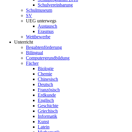
Schulvereinbarung
Schulmuseum
SV
UEG unterwegs
Austausch
Erasmus
Wettbewerbe
Unterricht
Begabtenförderung
Bilingual
Computergrundbildung
Fächer
Biologie
Chemie
Chinesisch
Deutsch
Französisch
Erdkunde
Englisch
Geschichte
Griechisch
Informatik
Kunst
Latein