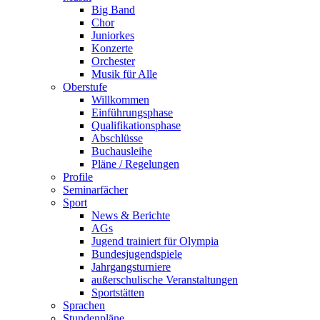
Big Band
Chor
Juniorkes
Konzerte
Orchester
Musik für Alle
Oberstufe
Willkommen
Einführungsphase
Qualifikationsphase
Abschlüsse
Buchausleihe
Pläne / Regelungen
Profile
Seminarfächer
Sport
News & Berichte
AGs
Jugend trainiert für Olympia
Bundesjugendspiele
Jahrgangsturniere
außerschulische Veranstaltungen
Sportstätten
Sprachen
Stundenpläne