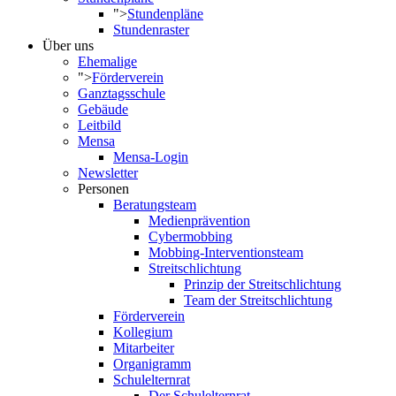
">
Stundenpläne
Stundenraster
Über uns
Ehemalige
">
Förderverein
Ganztagsschule
Gebäude
Leitbild
Mensa
Mensa-Login
Newsletter
Personen
Beratungsteam
Medienprävention
Cybermobbing
Mobbing-Interventionsteam
Streitschlichtung
Prinzip der Streitschlichtung
Team der Streitschlichtung
Förderverein
Kollegium
Mitarbeiter
Organigramm
Schulelternrat
Der Schulelternrat