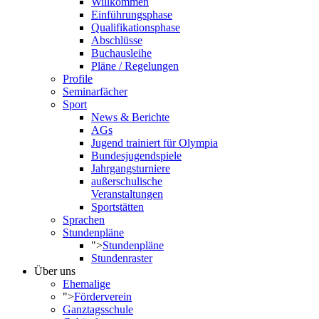
Willkommen
Einführungsphase
Qualifikationsphase
Abschlüsse
Buchausleihe
Pläne / Regelungen
Profile
Seminarfächer
Sport
News & Berichte
AGs
Jugend trainiert für Olympia
Bundesjugendspiele
Jahrgangsturniere
außerschulische
Veranstaltungen
Sportstätten
Sprachen
Stundenpläne
">
Stundenpläne
Stundenraster
Über uns
Ehemalige
">
Förderverein
Ganztagsschule