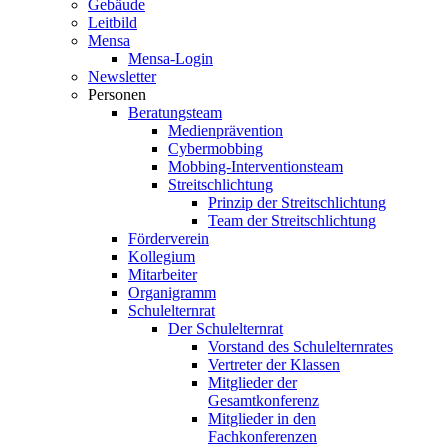
Gebäude
Leitbild
Mensa
Mensa-Login
Newsletter
Personen
Beratungsteam
Medienprävention
Cybermobbing
Mobbing-Interventionsteam
Streitschlichtung
Prinzip der Streitschlichtung
Team der Streitschlichtung
Förderverein
Kollegium
Mitarbeiter
Organigramm
Schulelternrat
Der Schulelternrat
Vorstand des Schulelternrates
Vertreter der Klassen
Mitglieder der
Gesamtkonferenz
Mitglieder in den
Fachkonferenzen