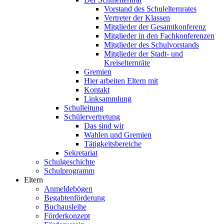
Vorstand des Schulelternrates
Vertreter der Klassen
Mitglieder der Gesamtkonferenz
Mitglieder in den Fachkonferenzen
Mitglieder des Schulvorstands
Mitglieder der Stadt- und
Kreiselternräte
Gremien
Hier arbeiten Eltern mit
Kontakt
Linksammlung
Schulleitung
Schülervertretung
Das sind wir
Wahlen und Gremien
Tätigkeitsbereiche
Sekretariat
Schulgeschichte
Schulprogramm
Eltern
Anmeldebögen
Begabtenförderung
Buchausleihe
Förderkonzept