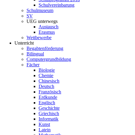
Schulvereinbarung
Schulmuseum
SV
UEG unterwegs
Austausch
Erasmus
Wettbewerbe
Unterricht
Begabtenförderung
Bilingual
Computergrundbildung
Fächer
Biologie
Chemie
Chinesisch
Deutsch
Französisch
Erdkunde
Englisch
Geschichte
Griechisch
Informatik
Kunst
Latein