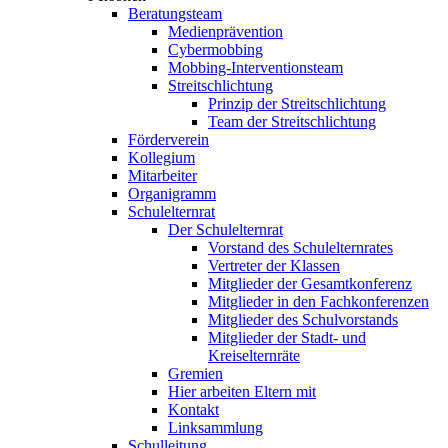
Beratungsteam
Medienprävention
Cybermobbing
Mobbing-Interventionsteam
Streitschlichtung
Prinzip der Streitschlichtung
Team der Streitschlichtung
Förderverein
Kollegium
Mitarbeiter
Organigramm
Schulelternrat
Der Schulelternrat
Vorstand des Schulelternrates
Vertreter der Klassen
Mitglieder der Gesamtkonferenz
Mitglieder in den Fachkonferenzen
Mitglieder des Schulvorstands
Mitglieder der Stadt- und
Kreiselternräte
Gremien
Hier arbeiten Eltern mit
Kontakt
Linksammlung
Schulleitung