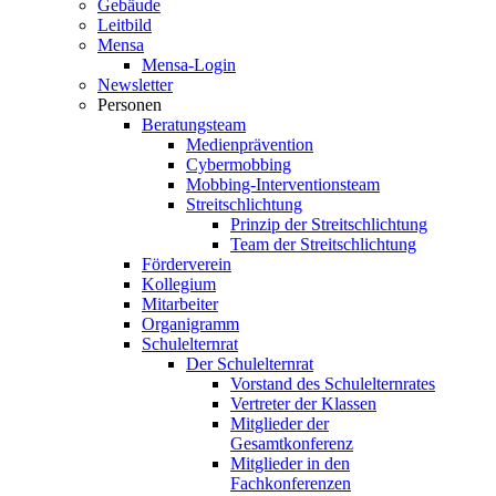
Gebäude
Leitbild
Mensa
Mensa-Login
Newsletter
Personen
Beratungsteam
Medienprävention
Cybermobbing
Mobbing-Interventionsteam
Streitschlichtung
Prinzip der Streitschlichtung
Team der Streitschlichtung
Förderverein
Kollegium
Mitarbeiter
Organigramm
Schulelternrat
Der Schulelternrat
Vorstand des Schulelternrates
Vertreter der Klassen
Mitglieder der
Gesamtkonferenz
Mitglieder in den
Fachkonferenzen