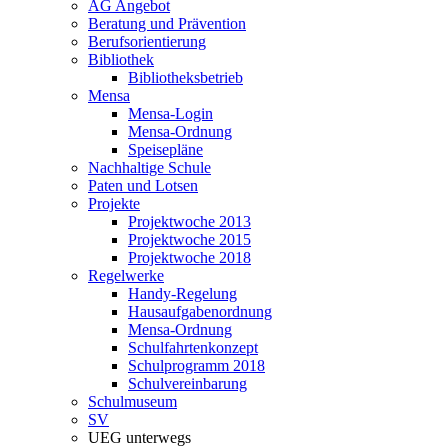
AG Angebot
Beratung und Prävention
Berufsorientierung
Bibliothek
Bibliotheksbetrieb
Mensa
Mensa-Login
Mensa-Ordnung
Speisepläne
Nachhaltige Schule
Paten und Lotsen
Projekte
Projektwoche 2013
Projektwoche 2015
Projektwoche 2018
Regelwerke
Handy-Regelung
Hausaufgabenordnung
Mensa-Ordnung
Schulfahrtenkonzept
Schulprogramm 2018
Schulvereinbarung
Schulmuseum
SV
UEG unterwegs