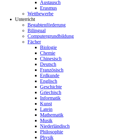
Austausch
Erasmus
Wettbewerbe
Unterricht
Begabtenförderung
Bilingual
Computergrundbildung
Fächer
Biologie
Chemie
Chinesisch
Deutsch
Französisch
Erdkunde
Englisch
Geschichte
Griechisch
Informatik
Kunst
Latein
Mathematik
Musik
Niederländisch
Philosophie
Physik