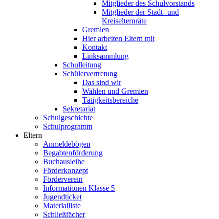
Mitglieder des Schulvorstands
Mitglieder der Stadt- und
Kreiselternräte
Gremien
Hier arbeiten Eltern mit
Kontakt
Linksammlung
Schulleitung
Schülervertretung
Das sind wir
Wahlen und Gremien
Tätigkeitsbereiche
Sekretariat
Schulgeschichte
Schulprogramm
Eltern
Anmeldebögen
Begabtenförderung
Buchausleihe
Förderkonzept
Förderverein
Informationen Klasse 5
Jugendticket
Materialliste
Schließfächer