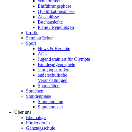
Willkommen
Einführungsphase
Qualifikationsphase
Abschlüsse
Buchausleihe
Pläne / Regelungen
Profile
Seminarfächer
Sport
News & Berichte
AGs
Jugend trainiert für Olympia
Bundesjugendspiele
Jahrgangsturniere
außerschulische
Veranstaltungen
Sportstätten
Sprachen
Stundenpläne
Stundenpläne
Stundenraster
Über uns
Ehemalige
Förderverein
Ganztagsschule