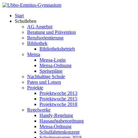
Start
Schulleben
AG Angebot
Beratung und Prävention
Berufsorientierung
Bibliothek
Bibliotheksbetrieb
Mensa
Mensa-Login
Mensa-Ordnung
Speisepläne
Nachhaltige Schule
Paten und Lotsen
Projekte
Projektwoche 2013
Projektwoche 2015
Projektwoche 2018
Regelwerke
Handy-Regelung
Hausaufgabenordnung
Mensa-Ordnung
Schulfahrtenkonzept
Schulprogramm 2018