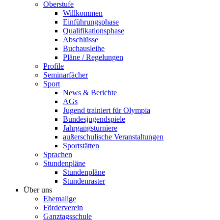
Oberstufe
Willkommen
Einführungsphase
Qualifikationsphase
Abschlüsse
Buchausleihe
Pläne / Regelungen
Profile
Seminarfächer
Sport
News & Berichte
AGs
Jugend trainiert für Olympia
Bundesjugendspiele
Jahrgangsturniere
außerschulische Veranstaltungen
Sportstätten
Sprachen
Stundenpläne
Stundenpläne
Stundenraster
Über uns
Ehemalige
Förderverein
Ganztagsschule