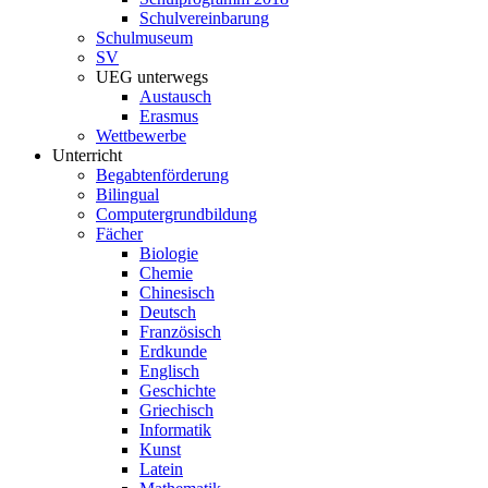
Schulvereinbarung
Schulmuseum
SV
UEG unterwegs
Austausch
Erasmus
Wettbewerbe
Unterricht
Begabtenförderung
Bilingual
Computergrundbildung
Fächer
Biologie
Chemie
Chinesisch
Deutsch
Französisch
Erdkunde
Englisch
Geschichte
Griechisch
Informatik
Kunst
Latein