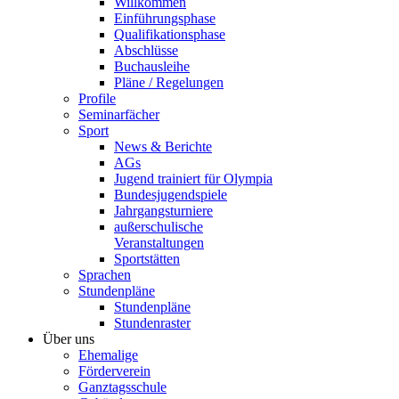
Willkommen
Einführungsphase
Qualifikationsphase
Abschlüsse
Buchausleihe
Pläne / Regelungen
Profile
Seminarfächer
Sport
News & Berichte
AGs
Jugend trainiert für Olympia
Bundesjugendspiele
Jahrgangsturniere
außerschulische
Veranstaltungen
Sportstätten
Sprachen
Stundenpläne
Stundenpläne
Stundenraster
Über uns
Ehemalige
Förderverein
Ganztagsschule