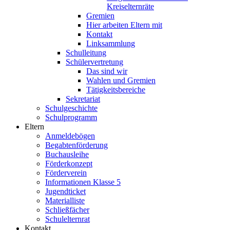
Kreiselternräte
Gremien
Hier arbeiten Eltern mit
Kontakt
Linksammlung
Schulleitung
Schülervertretung
Das sind wir
Wahlen und Gremien
Tätigkeitsbereiche
Sekretariat
Schulgeschichte
Schulprogramm
Eltern
Anmeldebögen
Begabtenförderung
Buchausleihe
Förderkonzept
Förderverein
Informationen Klasse 5
Jugendticket
Materialliste
Schließfächer
Schulelternrat
Kontakt