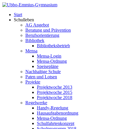
Start
Schulleben
AG Angebot
Beratung und Prävention
Berufsorientierung
Bibliothek
Bibliotheksbetrieb
Mensa
Mensa-Login
Mensa-Ordnung
Speisepläne
Nachhaltige Schule
Paten und Lotsen
Projekte
Projektwoche 2013
Projektwoche 2015
Projektwoche 2018
Regelwerke
Handy-Regelung
Hausaufgabenordnung
Mensa-Ordnung
Schulfahrtenkonzept
Schulprogramm 2018