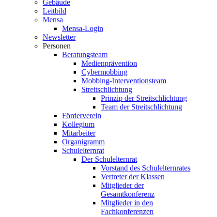
Gebäude
Leitbild
Mensa
Mensa-Login
Newsletter
Personen
Beratungsteam
Medienprävention
Cybermobbing
Mobbing-Interventionsteam
Streitschlichtung
Prinzip der Streitschlichtung
Team der Streitschlichtung
Förderverein
Kollegium
Mitarbeiter
Organigramm
Schulelternrat
Der Schulelternrat
Vorstand des Schulelternrates
Vertreter der Klassen
Mitglieder der
Gesamtkonferenz
Mitglieder in den
Fachkonferenzen