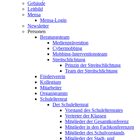
Gebäude
Leitbild
Mensa
Mensa-Login
Newsletter
Personen
Beratungsteam
Medienprävention
Cybermobbing
Mobbing-Interventionsteam
Streitschlichtung
Prinzip der Streitschlichtung
Team der Streitschlichtung
Förderverein
Kollegium
Mitarbeiter
Organigramm
Schulelternrat
Der Schulelternrat
Vorstand des Schulelternrates
Vertreter der Klassen
Mitglieder der Gesamtkonferenz
Mitglieder in den Fachkonferenzen
Mitglieder des Schulvorstands
Mitglieder der Stadt- und