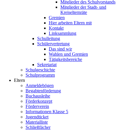
Mitglieder des Schulvorstands
Mitglieder der Stadt- und
Kreiselternräte
Gremien
Hier arbeiten Eltern mit
Kontakt
Linksammlung
Schulleitung
Schülervertretung
Das sind wir
Wahlen und Gremien
Tätigkeitsbereiche
Sekretariat
Schulgeschichte
Schulprogramm
Eltern
Anmeldebögen
Begabtenförderung
Buchausleihe
Förderkonzept
Förderverein
Informationen Klasse 5
Jugendticket
Materialliste
Schließfächer