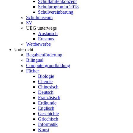
Schulfahrtenkonzept
Schulprogramm 2018
Schulvereinbarung
Schulmuseum
SV
UEG unterwegs
Austausch
Erasmus
Wettbewerbe
Unterricht
Begabtenförderung
Bilingual
Computergrundbildung
Fächer
Biologie
Chemie
Chinesisch
Deutsch
Französisch
Erdkunde
Englisch
Geschichte
Griechisch
Informatik
Kunst