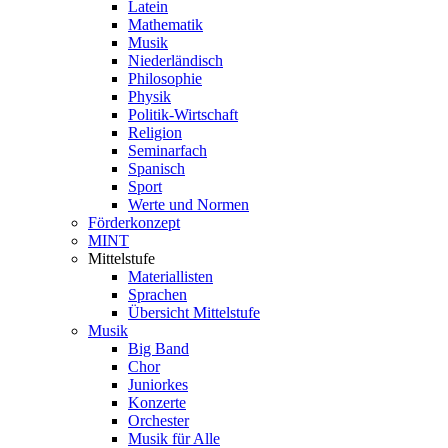
Latein
Mathematik
Musik
Niederländisch
Philosophie
Physik
Politik-Wirtschaft
Religion
Seminarfach
Spanisch
Sport
Werte und Normen
Förderkonzept
MINT
Mittelstufe
Materiallisten
Sprachen
Übersicht Mittelstufe
Musik
Big Band
Chor
Juniorkes
Konzerte
Orchester
Musik für Alle