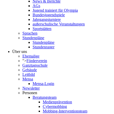
News & Berichte
AGs
Jugend trainiert für Olympia
Bundesjugendspiele
Jahrgangsturniere
außerschulische Veranstaltungen
Sportstätten
Sprachen
Stundenpläne
Stundenpläne
Stundenraster
Über uns
Ehemalige
">
Förderverein
Ganztagsschule
Gebäude
Leitbild
Mensa
Mensa-Login
Newsletter
Personen
Beratungsteam
Medienprävention
Cybermobbing
Mobbing-Interventionsteam