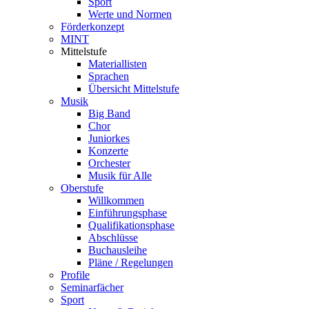
Sport
Werte und Normen
Förderkonzept
MINT
Mittelstufe
Materiallisten
Sprachen
Übersicht Mittelstufe
Musik
Big Band
Chor
Juniorkes
Konzerte
Orchester
Musik für Alle
Oberstufe
Willkommen
Einführungsphase
Qualifikationsphase
Abschlüsse
Buchausleihe
Pläne / Regelungen
Profile
Seminarfächer
Sport