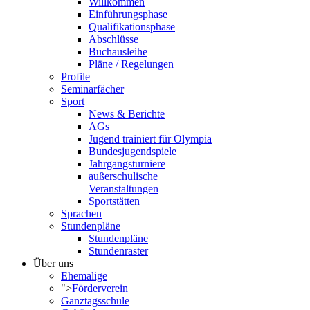
Willkommen
Einführungsphase
Qualifikationsphase
Abschlüsse
Buchausleihe
Pläne / Regelungen
Profile
Seminarfächer
Sport
News & Berichte
AGs
Jugend trainiert für Olympia
Bundesjugendspiele
Jahrgangsturniere
außerschulische
Veranstaltungen
Sportstätten
Sprachen
Stundenpläne
Stundenpläne
Stundenraster
Über uns
Ehemalige
">
Förderverein
Ganztagsschule