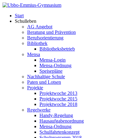
Start
Schulleben
AG Angebot
Beratung und Prävention
Berufsorientierung
Bibliothek
Bibliotheksbetrieb
Mensa
Mensa-Login
Mensa-Ordnung
Speisepläne
Nachhaltige Schule
Paten und Lotsen
Projekte
Projektwoche 2013
Projektwoche 2015
Projektwoche 2018
Regelwerke
Handy-Regelung
Hausaufgabenordnung
Mensa-Ordnung
Schulfahrtenkonzept
Schulprogramm 2018