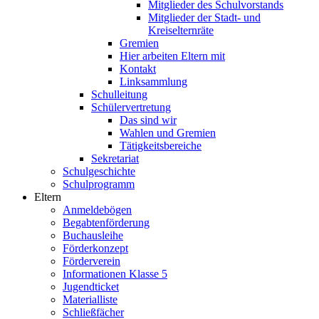
Mitglieder des Schulvorstands
Mitglieder der Stadt- und
Kreiselternräte
Gremien
Hier arbeiten Eltern mit
Kontakt
Linksammlung
Schulleitung
Schülervertretung
Das sind wir
Wahlen und Gremien
Tätigkeitsbereiche
Sekretariat
Schulgeschichte
Schulprogramm
Eltern
Anmeldebögen
Begabtenförderung
Buchausleihe
Förderkonzept
Förderverein
Informationen Klasse 5
Jugendticket
Materialliste
Schließfächer