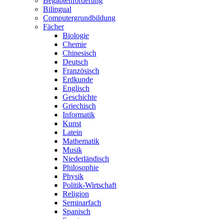
Begabtenförderung
Bilingual
Computergrundbildung
Fächer
Biologie
Chemie
Chinesisch
Deutsch
Französisch
Erdkunde
Englisch
Geschichte
Griechisch
Informatik
Kunst
Latein
Mathematik
Musik
Niederländisch
Philosophie
Physik
Politik-Wirtschaft
Religion
Seminarfach
Spanisch