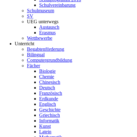
Schulvereinbarung
Schulmuseum
SV
UEG unterwegs
Austausch
Erasmus
Wettbewerbe
Unterricht
Begabtenförderung
Bilingual
Computergrundbildung
Fächer
Biologie
Chemie
Chinesisch
Deutsch
Französisch
Erdkunde
Englisch
Geschichte
Griechisch
Informatik
Kunst
Latein