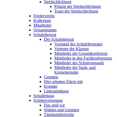
Streitschlichtung
Prinzip der Streitschlichtung
Team der Streitschlichtung
Förderverein
Kollegium
Mitarbeiter
Organigramm
Schulelternrat
Der Schulelternrat
Vorstand des Schulelternrates
Vertreter der Klassen
Mitglieder der Gesamtkonferenz
Mitglieder in den Fachkonferenzen
Mitglieder des Schulvorstands
Mitglieder der Stadt- und
Kreiselternräte
Gremien
Hier arbeiten Eltern mit
Kontakt
Linksammlung
Schulleitung
Schülervertretung
Das sind wir
Wahlen und Gremien
Tätigkeitsbereiche