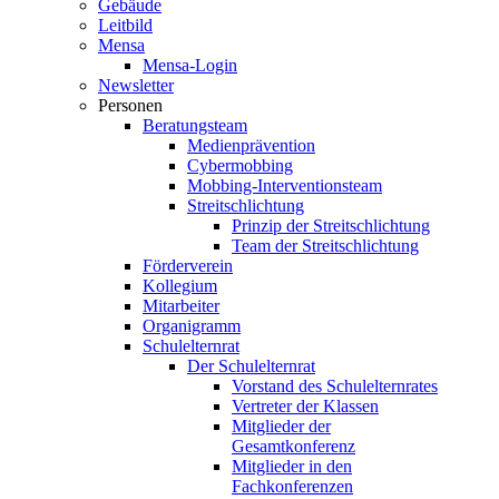
Gebäude
Leitbild
Mensa
Mensa-Login
Newsletter
Personen
Beratungsteam
Medienprävention
Cybermobbing
Mobbing-Interventionsteam
Streitschlichtung
Prinzip der Streitschlichtung
Team der Streitschlichtung
Förderverein
Kollegium
Mitarbeiter
Organigramm
Schulelternrat
Der Schulelternrat
Vorstand des Schulelternrates
Vertreter der Klassen
Mitglieder der
Gesamtkonferenz
Mitglieder in den
Fachkonferenzen