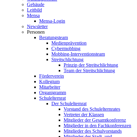
Gebäude
Leitbild
Mensa
Mensa-Login
Newsletter
Personen
Beratungsteam
Medienprävention
Cybermobbing
Mobbing-Interventionsteam
Streitschlichtung
Prinzip der Streitschlichtung
Team der Streitschlichtung
Förderverein
Kollegium
Mitarbeiter
Organigramm
Schulelternrat
Der Schulelternrat
Vorstand des Schulelternrates
Vertreter der Klassen
Mitglieder der Gesamtkonferenz
Mitglieder in den Fachkonferenzen
Mitglieder des Schulvorstands
Mitglieder der Stadt- und