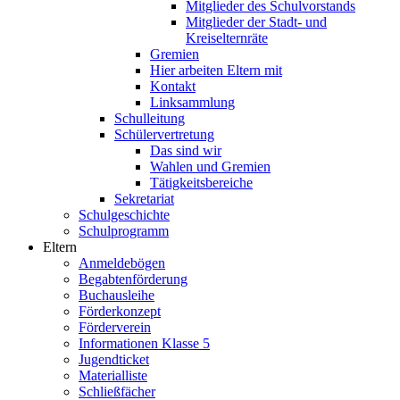
Mitglieder des Schulvorstands
Mitglieder der Stadt- und
Kreiselternräte
Gremien
Hier arbeiten Eltern mit
Kontakt
Linksammlung
Schulleitung
Schülervertretung
Das sind wir
Wahlen und Gremien
Tätigkeitsbereiche
Sekretariat
Schulgeschichte
Schulprogramm
Eltern
Anmeldebögen
Begabtenförderung
Buchausleihe
Förderkonzept
Förderverein
Informationen Klasse 5
Jugendticket
Materialliste
Schließfächer