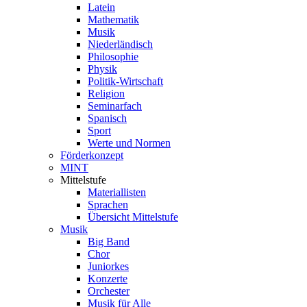
Latein
Mathematik
Musik
Niederländisch
Philosophie
Physik
Politik-Wirtschaft
Religion
Seminarfach
Spanisch
Sport
Werte und Normen
Förderkonzept
MINT
Mittelstufe
Materiallisten
Sprachen
Übersicht Mittelstufe
Musik
Big Band
Chor
Juniorkes
Konzerte
Orchester
Musik für Alle