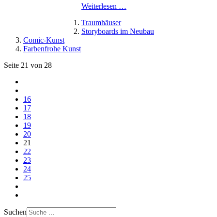
Weiterlesen …
Traumhäuser
Storyboards im Neubau
Comic-Kunst
Farbenfrohe Kunst
Seite 21 von 28
16
17
18
19
20
21
22
23
24
25
Suchen