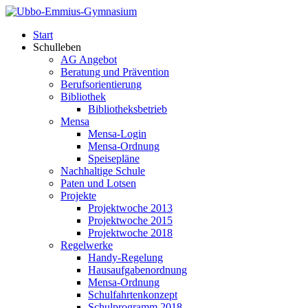
Start
Schulleben
AG Angebot
Beratung und Prävention
Berufsorientierung
Bibliothek
Bibliotheksbetrieb
Mensa
Mensa-Login
Mensa-Ordnung
Speisepläne
Nachhaltige Schule
Paten und Lotsen
Projekte
Projektwoche 2013
Projektwoche 2015
Projektwoche 2018
Regelwerke
Handy-Regelung
Hausaufgabenordnung
Mensa-Ordnung
Schulfahrtenkonzept
Schulprogramm 2018