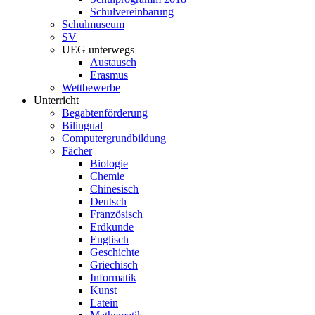
Schulvereinbarung
Schulmuseum
SV
UEG unterwegs
Austausch
Erasmus
Wettbewerbe
Unterricht
Begabtenförderung
Bilingual
Computergrundbildung
Fächer
Biologie
Chemie
Chinesisch
Deutsch
Französisch
Erdkunde
Englisch
Geschichte
Griechisch
Informatik
Kunst
Latein