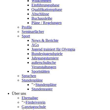
Willkommen
Einführungsphase
Qualifikationsphase
Abschlüsse
Buchausleihe
Pläne / Regelungen
Profile
Seminarfächer
Sport
News & Berichte
AGs
Jugend trainiert für Olympia
Bundesjugendspiele
Jahrgangsturniere
außerschulische
Veranstaltungen
Sportstätten
Sprachen
Stundenpläne
">
Stundenpläne
Stundenraster
Über uns
Ehemalige
">
Förderverein
Ganztagsschule