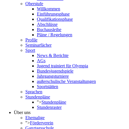
Oberstufe
Willkommen
Einführungsphase
Qualifikationsphase
Abschlüsse
Buchausleihe
Pläne / Regelungen
Profile
Seminarfächer
Sport
News & Berichte
AGs
Jugend trainiert für Olympia
Bundesjugendspiele
Jahrgangsturniere
außerschulische Veranstaltungen
Sportstätten
Sprachen
Stundenpläne
">
Stundenpläne
Stundenraster
Über uns
Ehemalige
">
Förderverein
Ganztagsschule