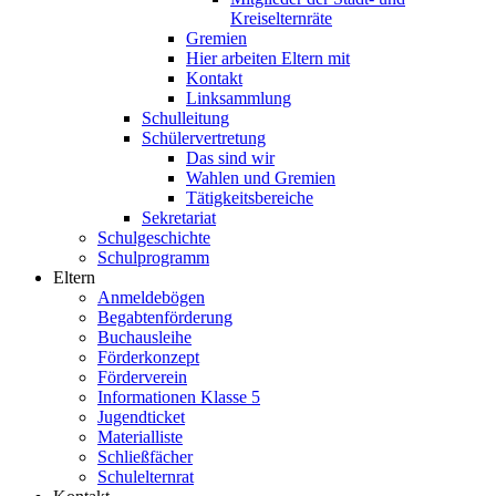
Kreiselternräte
Gremien
Hier arbeiten Eltern mit
Kontakt
Linksammlung
Schulleitung
Schülervertretung
Das sind wir
Wahlen und Gremien
Tätigkeitsbereiche
Sekretariat
Schulgeschichte
Schulprogramm
Eltern
Anmeldebögen
Begabtenförderung
Buchausleihe
Förderkonzept
Förderverein
Informationen Klasse 5
Jugendticket
Materialliste
Schließfächer
Schulelternrat