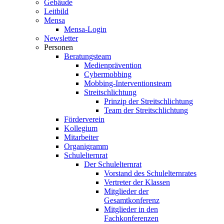
Gebäude
Leitbild
Mensa
Mensa-Login
Newsletter
Personen
Beratungsteam
Medienprävention
Cybermobbing
Mobbing-Interventionsteam
Streitschlichtung
Prinzip der Streitschlichtung
Team der Streitschlichtung
Förderverein
Kollegium
Mitarbeiter
Organigramm
Schulelternrat
Der Schulelternrat
Vorstand des Schulelternrates
Vertreter der Klassen
Mitglieder der
Gesamtkonferenz
Mitglieder in den
Fachkonferenzen