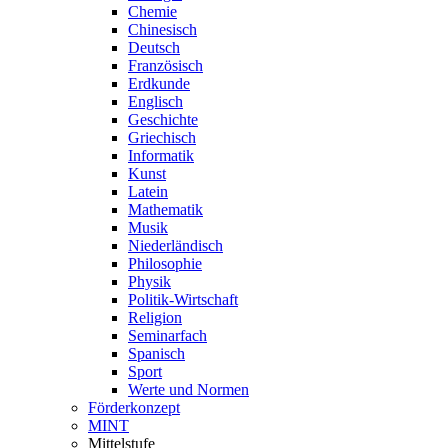
Chemie
Chinesisch
Deutsch
Französisch
Erdkunde
Englisch
Geschichte
Griechisch
Informatik
Kunst
Latein
Mathematik
Musik
Niederländisch
Philosophie
Physik
Politik-Wirtschaft
Religion
Seminarfach
Spanisch
Sport
Werte und Normen
Förderkonzept
MINT
Mittelstufe