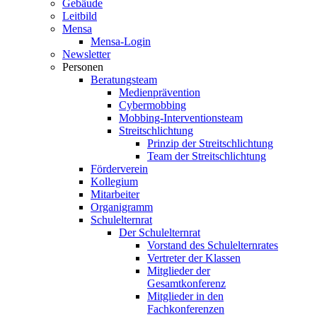
Gebäude
Leitbild
Mensa
Mensa-Login
Newsletter
Personen
Beratungsteam
Medienprävention
Cybermobbing
Mobbing-Interventionsteam
Streitschlichtung
Prinzip der Streitschlichtung
Team der Streitschlichtung
Förderverein
Kollegium
Mitarbeiter
Organigramm
Schulelternrat
Der Schulelternrat
Vorstand des Schulelternrates
Vertreter der Klassen
Mitglieder der
Gesamtkonferenz
Mitglieder in den
Fachkonferenzen