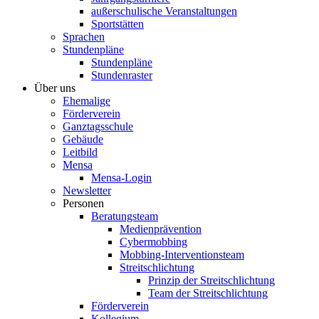
außerschulische Veranstaltungen
Sportstätten
Sprachen
Stundenpläne
Stundenpläne
Stundenraster
Über uns
Ehemalige
Förderverein
Ganztagsschule
Gebäude
Leitbild
Mensa
Mensa-Login
Newsletter
Personen
Beratungsteam
Medienprävention
Cybermobbing
Mobbing-Interventionsteam
Streitschlichtung
Prinzip der Streitschlichtung
Team der Streitschlichtung
Förderverein
Kollegium