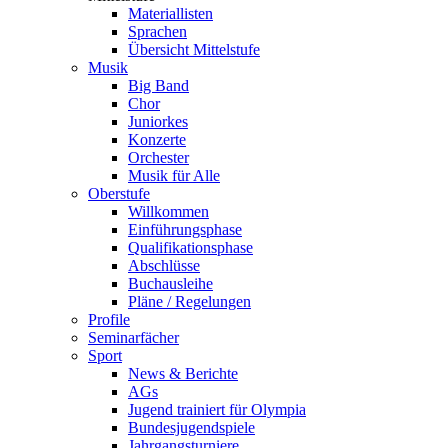
Materiallisten
Sprachen
Übersicht Mittelstufe
Musik
Big Band
Chor
Juniorkes
Konzerte
Orchester
Musik für Alle
Oberstufe
Willkommen
Einführungsphase
Qualifikationsphase
Abschlüsse
Buchausleihe
Pläne / Regelungen
Profile
Seminarfächer
Sport
News & Berichte
AGs
Jugend trainiert für Olympia
Bundesjugendspiele
Jahrgangsturniere