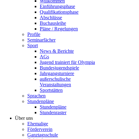
Willkommen
Einführungsphase
Qualifikationsphase
Abschlüsse
Buchausleihe
Pläne / Regelungen
Profile
Seminarfächer
Sport
News & Berichte
AGs
Jugend trainiert für Olympia
Bundesjugendspiele
Jahrgangsturniere
außerschulische
Veranstaltungen
Sportstätten
Sprachen
Stundenpläne
Stundenpläne
Stundenraster
Über uns
Ehemalige
Förderverein
Ganztagsschule