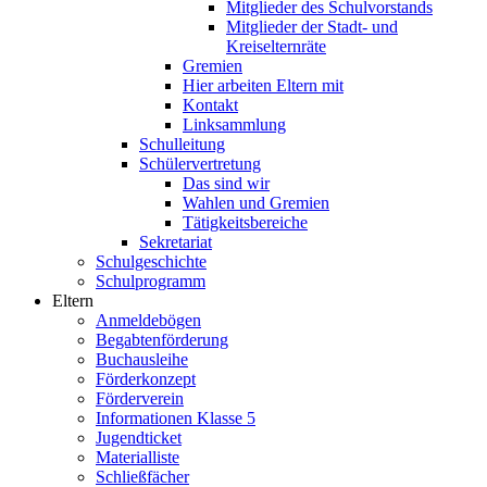
Mitglieder des Schulvorstands
Mitglieder der Stadt- und
Kreiselternräte
Gremien
Hier arbeiten Eltern mit
Kontakt
Linksammlung
Schulleitung
Schülervertretung
Das sind wir
Wahlen und Gremien
Tätigkeitsbereiche
Sekretariat
Schulgeschichte
Schulprogramm
Eltern
Anmeldebögen
Begabtenförderung
Buchausleihe
Förderkonzept
Förderverein
Informationen Klasse 5
Jugendticket
Materialliste
Schließfächer