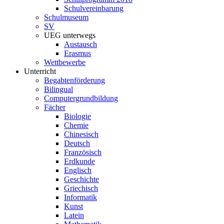
Schulvereinbarung
Schulmuseum
SV
UEG unterwegs
Austausch
Erasmus
Wettbewerbe
Unterricht
Begabtenförderung
Bilingual
Computergrundbildung
Fächer
Biologie
Chemie
Chinesisch
Deutsch
Französisch
Erdkunde
Englisch
Geschichte
Griechisch
Informatik
Kunst
Latein