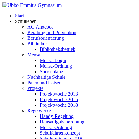
Start
Schulleben
AG Angebot
Beratung und Prävention
Berufsorientierung
Bibliothek
Bibliotheksbetrieb
Mensa
Mensa-Login
Mensa-Ordnung
Speisepläne
Nachhaltige Schule
Paten und Lotsen
Projekte
Projektwoche 2013
Projektwoche 2015
Projektwoche 2018
Regelwerke
Handy-Regelung
Hausaufgabenordnung
Mensa-Ordnung
Schulfahrtenkonzept
Schulprogramm 2018