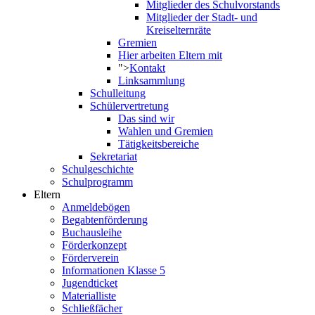
Mitglieder des Schulvorstands
Mitglieder der Stadt- und
Kreiselternräte
Gremien
Hier arbeiten Eltern mit
">
Kontakt
Linksammlung
Schulleitung
Schülervertretung
Das sind wir
Wahlen und Gremien
Tätigkeitsbereiche
Sekretariat
Schulgeschichte
Schulprogramm
Eltern
Anmeldebögen
Begabtenförderung
Buchausleihe
Förderkonzept
Förderverein
Informationen Klasse 5
Jugendticket
Materialliste
Schließfächer