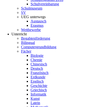
Schulvereinbarung
Schulmuseum
SV
UEG unterwegs
Austausch
Erasmus
Wettbewerbe
Unterricht
Begabtenförderung
Bilingual
Computergrundbildung
Fächer
Biologie
Chemie
Chinesisch
Deutsch
Französisch
Erdkunde
Englisch
Geschichte
Griechisch
Informatik
Kunst
Latein