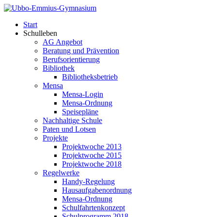
Start
Schulleben
AG Angebot
Beratung und Prävention
Berufsorientierung
Bibliothek
Bibliotheksbetrieb
Mensa
Mensa-Login
Mensa-Ordnung
Speisepläne
Nachhaltige Schule
Paten und Lotsen
Projekte
Projektwoche 2013
Projektwoche 2015
Projektwoche 2018
Regelwerke
Handy-Regelung
Hausaufgabenordnung
Mensa-Ordnung
Schulfahrtenkonzept
Schulprogramm 2018