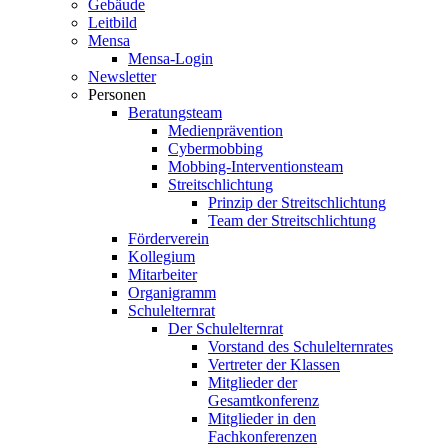
Gebäude
Leitbild
Mensa
Mensa-Login
Newsletter
Personen
Beratungsteam
Medienprävention
Cybermobbing
Mobbing-Interventionsteam
Streitschlichtung
Prinzip der Streitschlichtung
Team der Streitschlichtung
Förderverein
Kollegium
Mitarbeiter
Organigramm
Schulelternrat
Der Schulelternrat
Vorstand des Schulelternrates
Vertreter der Klassen
Mitglieder der
Gesamtkonferenz
Mitglieder in den
Fachkonferenzen