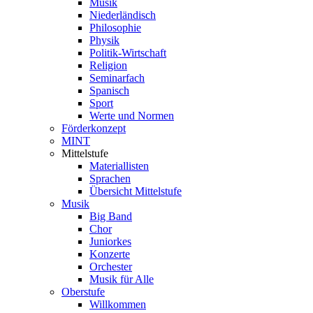
Musik
Niederländisch
Philosophie
Physik
Politik-Wirtschaft
Religion
Seminarfach
Spanisch
Sport
Werte und Normen
Förderkonzept
MINT
Mittelstufe
Materiallisten
Sprachen
Übersicht Mittelstufe
Musik
Big Band
Chor
Juniorkes
Konzerte
Orchester
Musik für Alle
Oberstufe
Willkommen