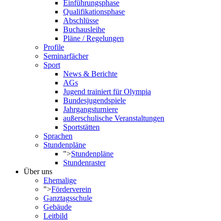
Einführungsphase
Qualifikationsphase
Abschlüsse
Buchausleihe
Pläne / Regelungen
Profile
Seminarfächer
Sport
News & Berichte
AGs
Jugend trainiert für Olympia
Bundesjugendspiele
Jahrgangsturniere
außerschulische Veranstaltungen
Sportstätten
Sprachen
Stundenpläne
">
Stundenpläne
Stundenraster
Über uns
Ehemalige
">
Förderverein
Ganztagsschule
Gebäude
Leitbild