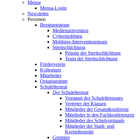
Mensa
Mensa-Login
Newsletter
Personen
Beratungsteam
Medienprävention
Cybermobbing
Mobbing-Interventionsteam
Streitschlichtung
Prinzip der Streitschlichtung
Team der Streitschlichtung
Förderverein
Kollegium
Mitarbeiter
Organigramm
Schulelternrat
Der Schulelternrat
Vorstand des Schulelternrates
Vertreter der Klassen
Mitglieder der Gesamtkonferenz
Mitglieder in den Fachkonferenzen
Mitglieder des Schulvorstands
Mitglieder der Stadt- und
Kreiselternräte
Gremien