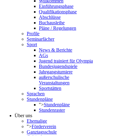
Willkommen
Einführungsphase
Qualifikationsphase
Abschlüsse
Buchausleihe
Pläne / Regelungen
Profile
Seminarfächer
Sport
News & Berichte
AGs
Jugend trainiert für Olympia
Bundesjugendspiele
Jahrgangsturniere
außerschulische
Veranstaltungen
Sportstätten
Sprachen
Stundenpläne
">
Stundenpläne
Stundenraster
Über uns
Ehemalige
">
Förderverein
Ganztagsschule