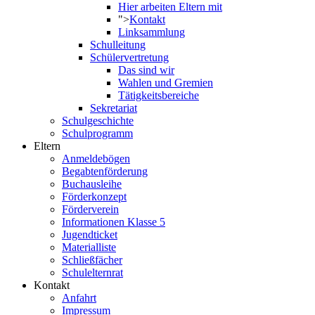
Hier arbeiten Eltern mit
">
Kontakt
Linksammlung
Schulleitung
Schülervertretung
Das sind wir
Wahlen und Gremien
Tätigkeitsbereiche
Sekretariat
Schulgeschichte
Schulprogramm
Eltern
Anmeldebögen
Begabtenförderung
Buchausleihe
Förderkonzept
Förderverein
Informationen Klasse 5
Jugendticket
Materialliste
Schließfächer
Schulelternrat
Kontakt
Anfahrt
Impressum