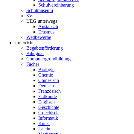
Schulvereinbarung
Schulmuseum
SV
UEG unterwegs
Austausch
Erasmus
Wettbewerbe
Unterricht
Begabtenförderung
Bilingual
Computergrundbildung
Fächer
Biologie
Chemie
Chinesisch
Deutsch
Französisch
Erdkunde
Englisch
Geschichte
Griechisch
Informatik
Kunst
Latein