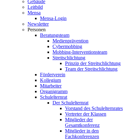
Gebäude
Leitbild
Mensa
Mensa-Login
Newsletter
Personen
Beratungsteam
Medienprävention
Cybermobbing
Mobbing-Interventionsteam
Streitschlichtung
Prinzip der Streitschlichtung
Team der Streitschlichtung
Förderverein
Kollegium
Mitarbeiter
Organigramm
Schulelternrat
Der Schulelternrat
Vorstand des Schulelternrates
Vertreter der Klassen
Mitglieder der
Gesamtkonferenz
Mitglieder in den
Fachkonferenzen