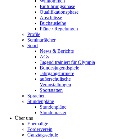
Willkommen
Einführungsphase
Qualifikationsphase
Abschlüsse
Buchausleihe
Pläne / Regelungen
Profile
Seminarfächer
Sport
News & Berichte
AGs
Jugend trainiert für Olympia
Bundesjugendspiele
Jahrgangsturniere
außerschulische
Veranstaltungen
Sportstätten
Sprachen
Stundenpläne
Stundenpläne
Stundenraster
Über uns
Ehemalige
Förderverein
Ganztagsschule