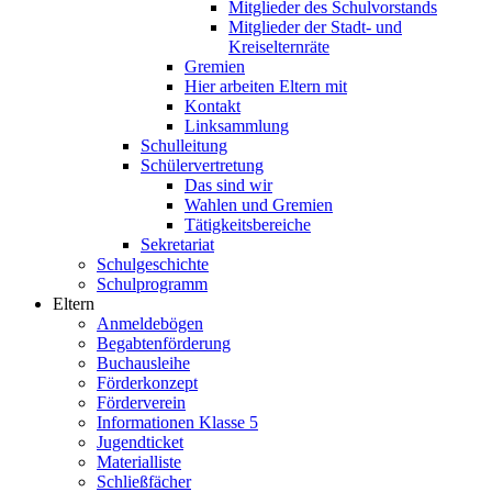
Mitglieder des Schulvorstands
Mitglieder der Stadt- und
Kreiselternräte
Gremien
Hier arbeiten Eltern mit
Kontakt
Linksammlung
Schulleitung
Schülervertretung
Das sind wir
Wahlen und Gremien
Tätigkeitsbereiche
Sekretariat
Schulgeschichte
Schulprogramm
Eltern
Anmeldebögen
Begabtenförderung
Buchausleihe
Förderkonzept
Förderverein
Informationen Klasse 5
Jugendticket
Materialliste
Schließfächer