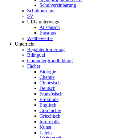
Schulvereinbarung
Schulmuseum
SV
UEG unterwegs
Austausch
Erasmus
Wettbewerbe
Unterricht
Begabtenförderung
Bilingual
Computergrundbildung
Fächer
Biologie
Chemie
Chinesisch
Deutsch
Französisch
Erdkunde
Englisch
Geschichte
Griechisch
Informatik
Kunst
Latein