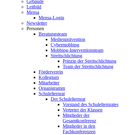
Gebäude
Leitbild
Mensa
Mensa-Login
Newsletter
Personen
Beratungsteam
Medienprävention
Cybermobbing
Mobbing-Interventionsteam
Streitschlichtung
Prinzip der Streitschlichtung
Team der Streitschlichtung
Förderverein
Kollegium
Mitarbeiter
Organigramm
Schulelternrat
Der Schulelternrat
Vorstand des Schulelternrates
Vertreter der Klassen
Mitglieder der
Gesamtkonferenz
Mitglieder in den
Fachkonferenzen