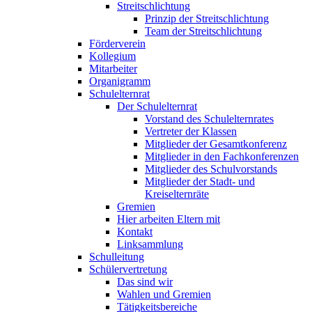
Streitschlichtung
Prinzip der Streitschlichtung
Team der Streitschlichtung
Förderverein
Kollegium
Mitarbeiter
Organigramm
Schulelternrat
Der Schulelternrat
Vorstand des Schulelternrates
Vertreter der Klassen
Mitglieder der Gesamtkonferenz
Mitglieder in den Fachkonferenzen
Mitglieder des Schulvorstands
Mitglieder der Stadt- und
Kreiselternräte
Gremien
Hier arbeiten Eltern mit
Kontakt
Linksammlung
Schulleitung
Schülervertretung
Das sind wir
Wahlen und Gremien
Tätigkeitsbereiche