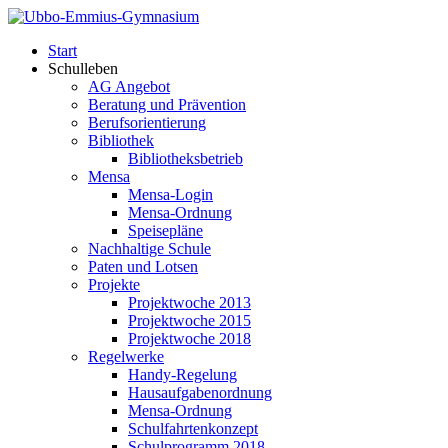
Start
Schulleben
AG Angebot
Beratung und Prävention
Berufsorientierung
Bibliothek
Bibliotheksbetrieb
Mensa
Mensa-Login
Mensa-Ordnung
Speisepläne
Nachhaltige Schule
Paten und Lotsen
Projekte
Projektwoche 2013
Projektwoche 2015
Projektwoche 2018
Regelwerke
Handy-Regelung
Hausaufgabenordnung
Mensa-Ordnung
Schulfahrtenkonzept
Schulprogramm 2018