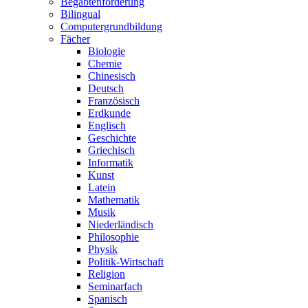
Begabtenförderung
Bilingual
Computergrundbildung
Fächer
Biologie
Chemie
Chinesisch
Deutsch
Französisch
Erdkunde
Englisch
Geschichte
Griechisch
Informatik
Kunst
Latein
Mathematik
Musik
Niederländisch
Philosophie
Physik
Politik-Wirtschaft
Religion
Seminarfach
Spanisch