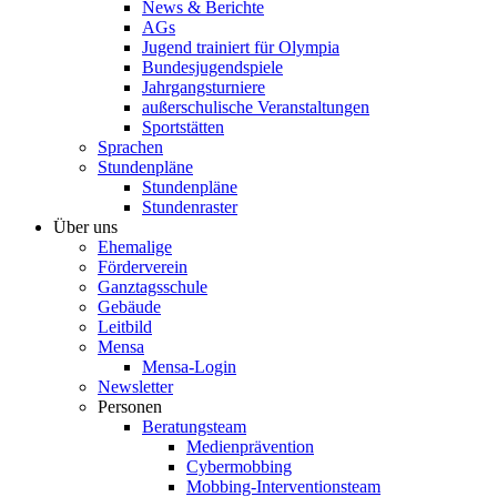
News & Berichte
AGs
Jugend trainiert für Olympia
Bundesjugendspiele
Jahrgangsturniere
außerschulische Veranstaltungen
Sportstätten
Sprachen
Stundenpläne
Stundenpläne
Stundenraster
Über uns
Ehemalige
Förderverein
Ganztagsschule
Gebäude
Leitbild
Mensa
Mensa-Login
Newsletter
Personen
Beratungsteam
Medienprävention
Cybermobbing
Mobbing-Interventionsteam