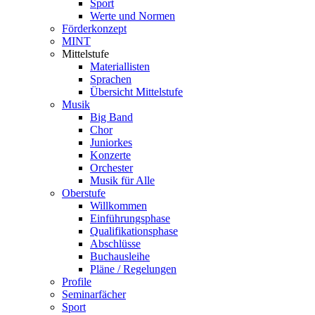
Sport
Werte und Normen
Förderkonzept
MINT
Mittelstufe
Materiallisten
Sprachen
Übersicht Mittelstufe
Musik
Big Band
Chor
Juniorkes
Konzerte
Orchester
Musik für Alle
Oberstufe
Willkommen
Einführungsphase
Qualifikationsphase
Abschlüsse
Buchausleihe
Pläne / Regelungen
Profile
Seminarfächer
Sport