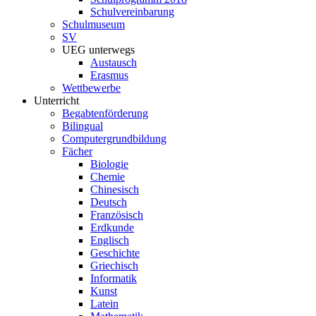
Schulvereinbarung
Schulmuseum
SV
UEG unterwegs
Austausch
Erasmus
Wettbewerbe
Unterricht
Begabtenförderung
Bilingual
Computergrundbildung
Fächer
Biologie
Chemie
Chinesisch
Deutsch
Französisch
Erdkunde
Englisch
Geschichte
Griechisch
Informatik
Kunst
Latein