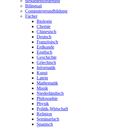
Begabtenförderung
Bilingual
Computergrundbildung
Fächer
Biologie
Chemie
Chinesisch
Deutsch
Französisch
Erdkunde
Englisch
Geschichte
Griechisch
Informatik
Kunst
Latein
Mathematik
Musik
Niederländisch
Philosophie
Physik
Politik-Wirtschaft
Religion
Seminarfach
Spanisch