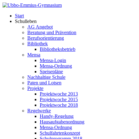
Start
Schulleben
AG Angebot
Beratung und Prävention
Berufsorientierung
Bibliothek
Bibliotheksbetrieb
Mensa
Mensa-Login
Mensa-Ordnung
Speisepläne
Nachhaltige Schule
Paten und Lotsen
Projekte
Projektwoche 2013
Projektwoche 2015
Projektwoche 2018
Regelwerke
Handy-Regelung
Hausaufgabenordnung
Mensa-Ordnung
Schulfahrtenkonzept
Schulprogramm 2018