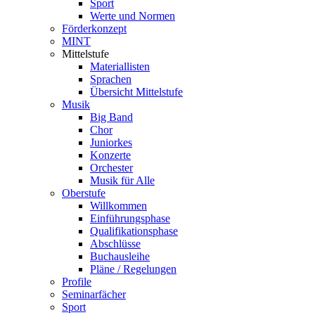
Sport
Werte und Normen
Förderkonzept
MINT
Mittelstufe
Materiallisten
Sprachen
Übersicht Mittelstufe
Musik
Big Band
Chor
Juniorkes
Konzerte
Orchester
Musik für Alle
Oberstufe
Willkommen
Einführungsphase
Qualifikationsphase
Abschlüsse
Buchausleihe
Pläne / Regelungen
Profile
Seminarfächer
Sport