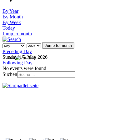
By Year
By Month
By Week
Today
Jump to month
Jump to month
Preceding Day
Sunday, 17. May 2026
Following Day
No events were found
Suchen