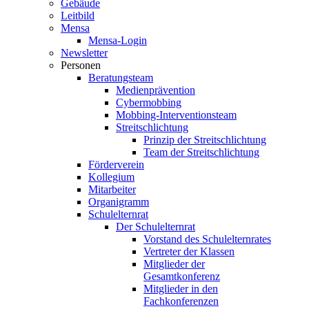
Gebäude
Leitbild
Mensa
Mensa-Login
Newsletter
Personen
Beratungsteam
Medienprävention
Cybermobbing
Mobbing-Interventionsteam
Streitschlichtung
Prinzip der Streitschlichtung
Team der Streitschlichtung
Förderverein
Kollegium
Mitarbeiter
Organigramm
Schulelternrat
Der Schulelternrat
Vorstand des Schulelternrates
Vertreter der Klassen
Mitglieder der
Gesamtkonferenz
Mitglieder in den
Fachkonferenzen