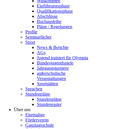
Willkommen
Einführungsphase
Qualifikationsphase
Abschlüsse
Buchausleihe
Pläne / Regelungen
Profile
Seminarfächer
Sport
News & Berichte
AGs
Jugend trainiert für Olympia
Bundesjugendspiele
Jahrgangsturniere
außerschulische
Veranstaltungen
Sportstätten
Sprachen
Stundenpläne
Stundenpläne
Stundenraster
Über uns
Ehemalige
Förderverein
Ganztagsschule