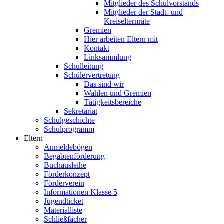
Mitglieder des Schulvorstands
Mitglieder der Stadt- und
Kreiselternräte
Gremien
Hier arbeiten Eltern mit
Kontakt
Linksammlung
Schulleitung
Schülervertretung
Das sind wir
Wahlen und Gremien
Tätigkeitsbereiche
Sekretariat
Schulgeschichte
Schulprogramm
Eltern
Anmeldebögen
Begabtenförderung
Buchausleihe
Förderkonzept
Förderverein
Informationen Klasse 5
Jugendticket
Materialliste
Schließfächer