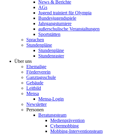
News & Berichte
AGs
Jugend trainiert für Olympia
Bundesjugendspiele
Jahrgangsturniere
außerschulische Veranstaltungen
Sportstätten
Sprachen
Stundenpläne
Stundenpläne
Stundenraster
Über uns
Ehemalige
Förderverein
Ganztagsschule
Gebäude
Leitbild
Mensa
Mensa-Login
Newsletter
Personen
Beratungsteam
Medienprävention
Cybermobbing
Mobbing-Interventionsteam