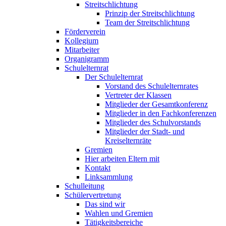
Streitschlichtung
Prinzip der Streitschlichtung
Team der Streitschlichtung
Förderverein
Kollegium
Mitarbeiter
Organigramm
Schulelternrat
Der Schulelternrat
Vorstand des Schulelternrates
Vertreter der Klassen
Mitglieder der Gesamtkonferenz
Mitglieder in den Fachkonferenzen
Mitglieder des Schulvorstands
Mitglieder der Stadt- und
Kreiselternräte
Gremien
Hier arbeiten Eltern mit
Kontakt
Linksammlung
Schulleitung
Schülervertretung
Das sind wir
Wahlen und Gremien
Tätigkeitsbereiche