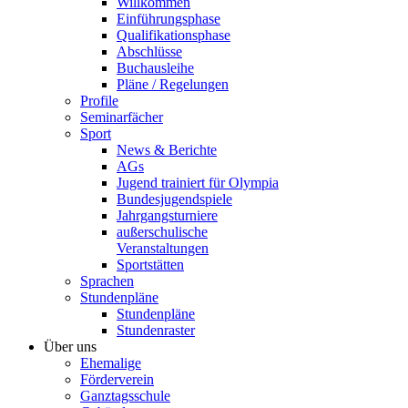
Willkommen
Einführungsphase
Qualifikationsphase
Abschlüsse
Buchausleihe
Pläne / Regelungen
Profile
Seminarfächer
Sport
News & Berichte
AGs
Jugend trainiert für Olympia
Bundesjugendspiele
Jahrgangsturniere
außerschulische
Veranstaltungen
Sportstätten
Sprachen
Stundenpläne
Stundenpläne
Stundenraster
Über uns
Ehemalige
Förderverein
Ganztagsschule