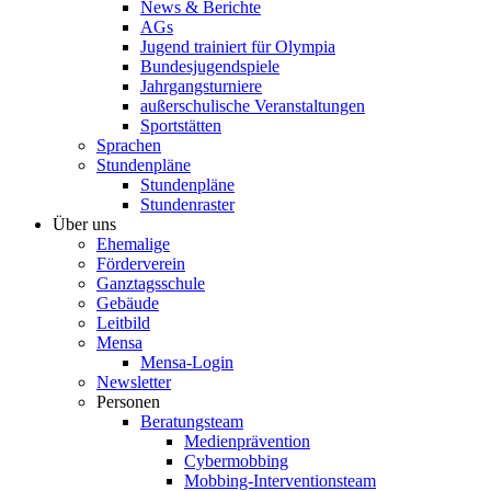
News & Berichte
AGs
Jugend trainiert für Olympia
Bundesjugendspiele
Jahrgangsturniere
außerschulische Veranstaltungen
Sportstätten
Sprachen
Stundenpläne
Stundenpläne
Stundenraster
Über uns
Ehemalige
Förderverein
Ganztagsschule
Gebäude
Leitbild
Mensa
Mensa-Login
Newsletter
Personen
Beratungsteam
Medienprävention
Cybermobbing
Mobbing-Interventionsteam