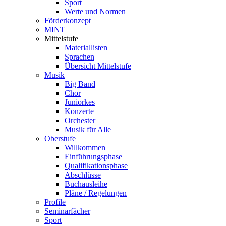
Sport
Werte und Normen
Förderkonzept
MINT
Mittelstufe
Materiallisten
Sprachen
Übersicht Mittelstufe
Musik
Big Band
Chor
Juniorkes
Konzerte
Orchester
Musik für Alle
Oberstufe
Willkommen
Einführungsphase
Qualifikationsphase
Abschlüsse
Buchausleihe
Pläne / Regelungen
Profile
Seminarfächer
Sport