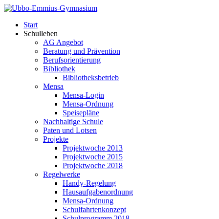
Start
Schulleben
AG Angebot
Beratung und Prävention
Berufsorientierung
Bibliothek
Bibliotheksbetrieb
Mensa
Mensa-Login
Mensa-Ordnung
Speisepläne
Nachhaltige Schule
Paten und Lotsen
Projekte
Projektwoche 2013
Projektwoche 2015
Projektwoche 2018
Regelwerke
Handy-Regelung
Hausaufgabenordnung
Mensa-Ordnung
Schulfahrtenkonzept
Schulprogramm 2018