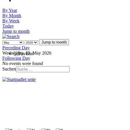
By Year
By Month
By Week
Today
Jump to month
Jump to month
Preceding Day
Wednesday, 13. May 2026
Following Day
No events were found
Suchen