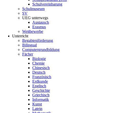
Schulvereinbarung
Schulmuseum
SV
UEG unterwegs
Austausch
Erasmus
Wettbewerbe
Unterricht
Begabtenförderung
Bilingual
Computergrundbildung
Fächer
Biologie
Chemie
Chinesisch
Deutsch
Französisch
Erdkunde
Englisch
Geschichte
Griechisch
Informatik
Kunst
Latein