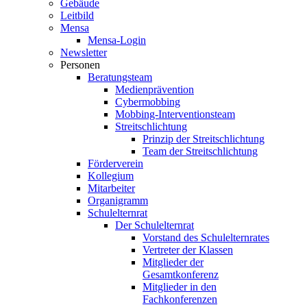
Gebäude
Leitbild
Mensa
Mensa-Login
Newsletter
Personen
Beratungsteam
Medienprävention
Cybermobbing
Mobbing-Interventionsteam
Streitschlichtung
Prinzip der Streitschlichtung
Team der Streitschlichtung
Förderverein
Kollegium
Mitarbeiter
Organigramm
Schulelternrat
Der Schulelternrat
Vorstand des Schulelternrates
Vertreter der Klassen
Mitglieder der
Gesamtkonferenz
Mitglieder in den
Fachkonferenzen