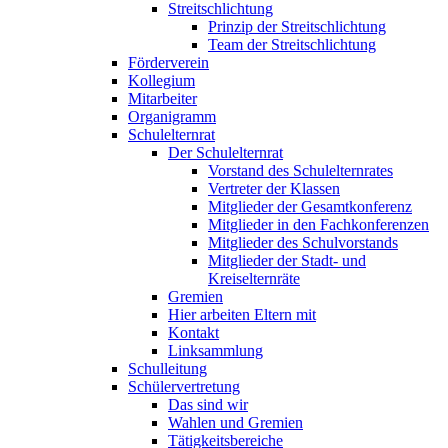
Streitschlichtung
Prinzip der Streitschlichtung
Team der Streitschlichtung
Förderverein
Kollegium
Mitarbeiter
Organigramm
Schulelternrat
Der Schulelternrat
Vorstand des Schulelternrates
Vertreter der Klassen
Mitglieder der Gesamtkonferenz
Mitglieder in den Fachkonferenzen
Mitglieder des Schulvorstands
Mitglieder der Stadt- und
Kreiselternräte
Gremien
Hier arbeiten Eltern mit
Kontakt
Linksammlung
Schulleitung
Schülervertretung
Das sind wir
Wahlen und Gremien
Tätigkeitsbereiche