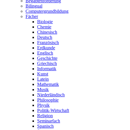
Begabtenförderung
Bilingual
Computergrundbildung
Fächer
Biologie
Chemie
Chinesisch
Deutsch
Französisch
Erdkunde
Englisch
Geschichte
Griechisch
Informatik
Kunst
Latein
Mathematik
Musik
Niederländisch
Philosophie
Physik
Politik-Wirtschaft
Religion
Seminarfach
Spanisch