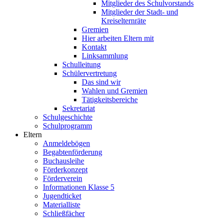
Mitglieder des Schulvorstands
Mitglieder der Stadt- und
Kreiselternräte
Gremien
Hier arbeiten Eltern mit
Kontakt
Linksammlung
Schulleitung
Schülervertretung
Das sind wir
Wahlen und Gremien
Tätigkeitsbereiche
Sekretariat
Schulgeschichte
Schulprogramm
Eltern
Anmeldebögen
Begabtenförderung
Buchausleihe
Förderkonzept
Förderverein
Informationen Klasse 5
Jugendticket
Materialliste
Schließfächer