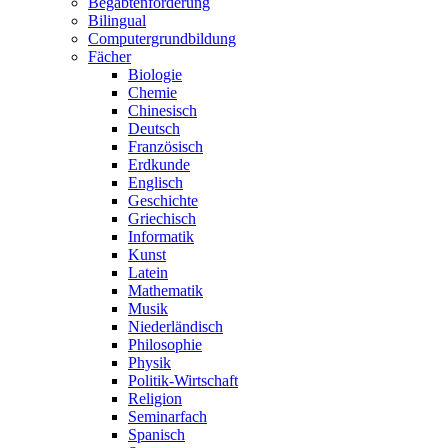
Begabtenförderung
Bilingual
Computergrundbildung
Fächer
Biologie
Chemie
Chinesisch
Deutsch
Französisch
Erdkunde
Englisch
Geschichte
Griechisch
Informatik
Kunst
Latein
Mathematik
Musik
Niederländisch
Philosophie
Physik
Politik-Wirtschaft
Religion
Seminarfach
Spanisch