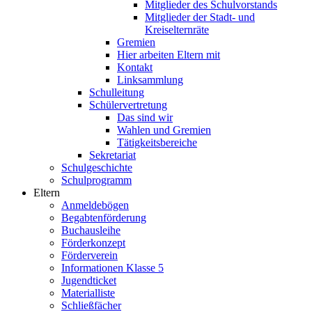
Mitglieder des Schulvorstands
Mitglieder der Stadt- und
Kreiselternräte
Gremien
Hier arbeiten Eltern mit
Kontakt
Linksammlung
Schulleitung
Schülervertretung
Das sind wir
Wahlen und Gremien
Tätigkeitsbereiche
Sekretariat
Schulgeschichte
Schulprogramm
Eltern
Anmeldebögen
Begabtenförderung
Buchausleihe
Förderkonzept
Förderverein
Informationen Klasse 5
Jugendticket
Materialliste
Schließfächer