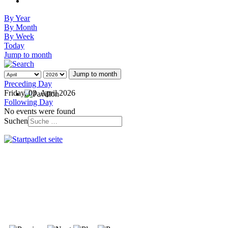
By Year
By Month
By Week
Today
Jump to month
Jump to month
Preceding Day
Friday, 03. April 2026
Following Day
No events were found
Suchen