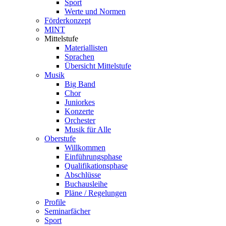
Sport
Werte und Normen
Förderkonzept
MINT
Mittelstufe
Materiallisten
Sprachen
Übersicht Mittelstufe
Musik
Big Band
Chor
Juniorkes
Konzerte
Orchester
Musik für Alle
Oberstufe
Willkommen
Einführungsphase
Qualifikationsphase
Abschlüsse
Buchausleihe
Pläne / Regelungen
Profile
Seminarfächer
Sport