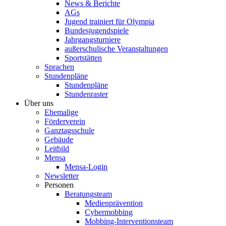
News & Berichte
AGs
Jugend trainiert für Olympia
Bundesjugendspiele
Jahrgangsturniere
außerschulische Veranstaltungen
Sportstätten
Sprachen
Stundenpläne
Stundenpläne
Stundenraster
Über uns
Ehemalige
Förderverein
Ganztagsschule
Gebäude
Leitbild
Mensa
Mensa-Login
Newsletter
Personen
Beratungsteam
Medienprävention
Cybermobbing
Mobbing-Interventionsteam