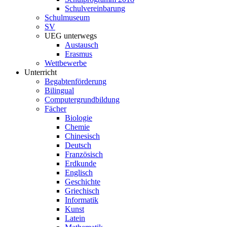
Schulvereinbarung
Schulmuseum
SV
UEG unterwegs
Austausch
Erasmus
Wettbewerbe
Unterricht
Begabtenförderung
Bilingual
Computergrundbildung
Fächer
Biologie
Chemie
Chinesisch
Deutsch
Französisch
Erdkunde
Englisch
Geschichte
Griechisch
Informatik
Kunst
Latein