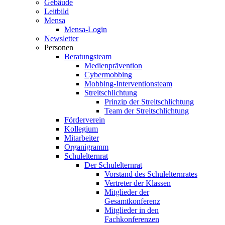
Gebäude
Leitbild
Mensa
Mensa-Login
Newsletter
Personen
Beratungsteam
Medienprävention
Cybermobbing
Mobbing-Interventionsteam
Streitschlichtung
Prinzip der Streitschlichtung
Team der Streitschlichtung
Förderverein
Kollegium
Mitarbeiter
Organigramm
Schulelternrat
Der Schulelternrat
Vorstand des Schulelternrates
Vertreter der Klassen
Mitglieder der
Gesamtkonferenz
Mitglieder in den
Fachkonferenzen