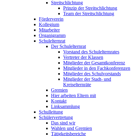
Streitschlichtung
Prinzip der Streitschlichtung
Team der Streitschlichtung
Förderverein
Kollegium
Mitarbeiter
Organigramm
Schulelternrat
Der Schulelternrat
Vorstand des Schulelternrates
Vertreter der Klassen
Mitglieder der Gesamtkonferenz
Mitglieder in den Fachkonferenzen
Mitglieder des Schulvorstands
Mitglieder der Stadt- und
Kreiselternräte
Gremien
Hier arbeiten Eltern mit
Kontakt
Linksammlung
Schulleitung
Schülervertretung
Das sind wir
Wahlen und Gremien
Tätigkeitsbereiche