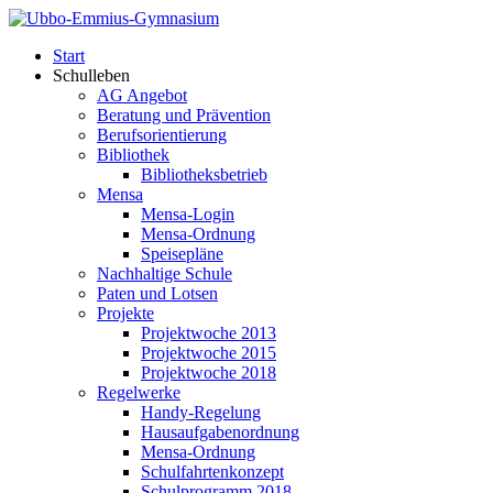
Start
Schulleben
AG Angebot
Beratung und Prävention
Berufsorientierung
Bibliothek
Bibliotheksbetrieb
Mensa
Mensa-Login
Mensa-Ordnung
Speisepläne
Nachhaltige Schule
Paten und Lotsen
Projekte
Projektwoche 2013
Projektwoche 2015
Projektwoche 2018
Regelwerke
Handy-Regelung
Hausaufgabenordnung
Mensa-Ordnung
Schulfahrtenkonzept
Schulprogramm 2018