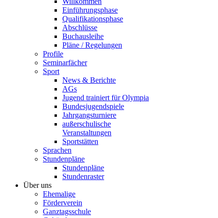
Willkommen
Einführungsphase
Qualifikationsphase
Abschlüsse
Buchausleihe
Pläne / Regelungen
Profile
Seminarfächer
Sport
News & Berichte
AGs
Jugend trainiert für Olympia
Bundesjugendspiele
Jahrgangsturniere
außerschulische
Veranstaltungen
Sportstätten
Sprachen
Stundenpläne
Stundenpläne
Stundenraster
Über uns
Ehemalige
Förderverein
Ganztagsschule