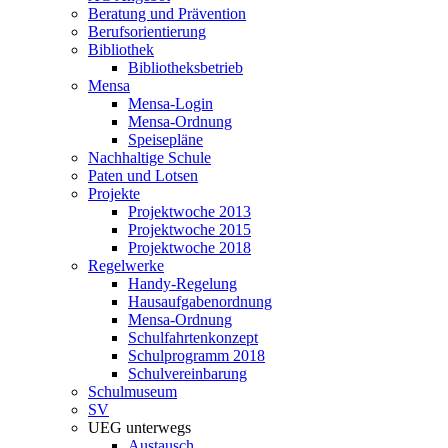
Beratung und Prävention
Berufsorientierung
Bibliothek
Bibliotheksbetrieb
Mensa
Mensa-Login
Mensa-Ordnung
Speisepläne
Nachhaltige Schule
Paten und Lotsen
Projekte
Projektwoche 2013
Projektwoche 2015
Projektwoche 2018
Regelwerke
Handy-Regelung
Hausaufgabenordnung
Mensa-Ordnung
Schulfahrtenkonzept
Schulprogramm 2018
Schulvereinbarung
Schulmuseum
SV
UEG unterwegs
Austausch