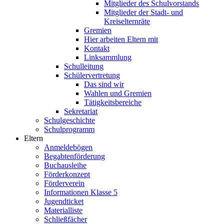
Mitglieder des Schulvorstands
Mitglieder der Stadt- und
Kreiselternräte
Gremien
Hier arbeiten Eltern mit
Kontakt
Linksammlung
Schulleitung
Schülervertretung
Das sind wir
Wahlen und Gremien
Tätigkeitsbereiche
Sekretariat
Schulgeschichte
Schulprogramm
Eltern
Anmeldebögen
Begabtenförderung
Buchausleihe
Förderkonzept
Förderverein
Informationen Klasse 5
Jugendticket
Materialliste
Schließfächer