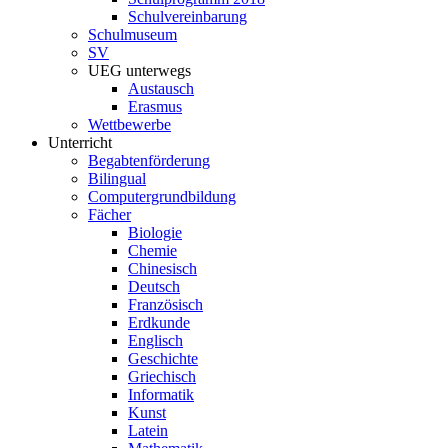
Schulvereinbarung
Schulmuseum
SV
UEG unterwegs
Austausch
Erasmus
Wettbewerbe
Unterricht
Begabtenförderung
Bilingual
Computergrundbildung
Fächer
Biologie
Chemie
Chinesisch
Deutsch
Französisch
Erdkunde
Englisch
Geschichte
Griechisch
Informatik
Kunst
Latein