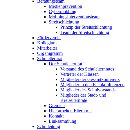
Beratungsteam
Medienprävention
Cybermobbing
Mobbing-Interventionsteam
Streitschlichtung
Prinzip der Streitschlichtung
Team der Streitschlichtung
Förderverein
Kollegium
Mitarbeiter
Organigramm
Schulelternrat
Der Schulelternrat
Vorstand des Schulelternrates
Vertreter der Klassen
Mitglieder der Gesamtkonferenz
Mitglieder in den Fachkonferenzen
Mitglieder des Schulvorstands
Mitglieder der Stadt- und
Kreiselternräte
Gremien
Hier arbeiten Eltern mit
Kontakt
Linksammlung
Schulleitung