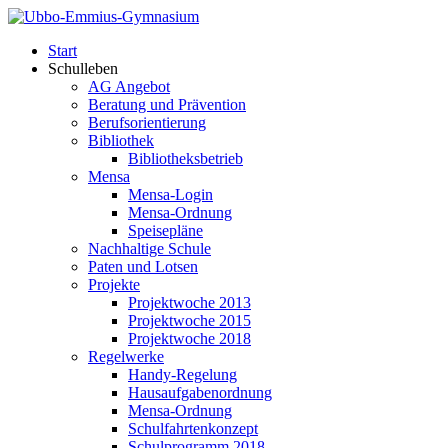
Start
Schulleben
AG Angebot
Beratung und Prävention
Berufsorientierung
Bibliothek
Bibliotheksbetrieb
Mensa
Mensa-Login
Mensa-Ordnung
Speisepläne
Nachhaltige Schule
Paten und Lotsen
Projekte
Projektwoche 2013
Projektwoche 2015
Projektwoche 2018
Regelwerke
Handy-Regelung
Hausaufgabenordnung
Mensa-Ordnung
Schulfahrtenkonzept
Schulprogramm 2018