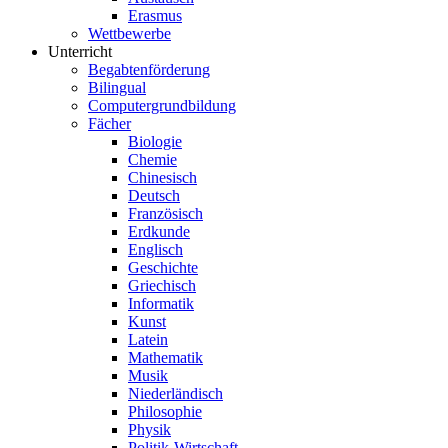
Erasmus
Wettbewerbe
Unterricht
Begabtenförderung
Bilingual
Computergrundbildung
Fächer
Biologie
Chemie
Chinesisch
Deutsch
Französisch
Erdkunde
Englisch
Geschichte
Griechisch
Informatik
Kunst
Latein
Mathematik
Musik
Niederländisch
Philosophie
Physik
Politik-Wirtschaft