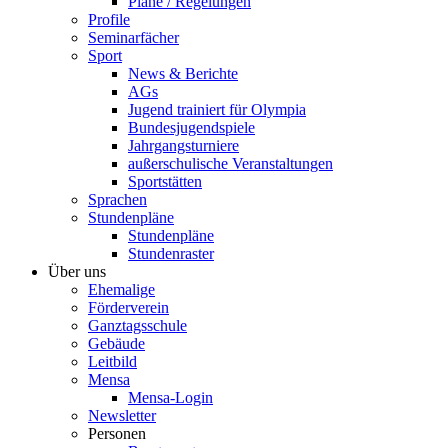
Pläne / Regelungen
Profile
Seminarfächer
Sport
News & Berichte
AGs
Jugend trainiert für Olympia
Bundesjugendspiele
Jahrgangsturniere
außerschulische Veranstaltungen
Sportstätten
Sprachen
Stundenpläne
Stundenpläne
Stundenraster
Über uns
Ehemalige
Förderverein
Ganztagsschule
Gebäude
Leitbild
Mensa
Mensa-Login
Newsletter
Personen