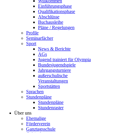
Willkommen
Einführungsphase
Qualifikationsphase
Abschlüsse
Buchausleihe
Pläne / Regelungen
Profile
Seminarfächer
Sport
News & Berichte
AGs
Jugend trainiert für Olympia
Bundesjugendspiele
Jahrgangsturniere
außerschulische
Veranstaltungen
Sportstätten
Sprachen
Stundenpläne
Stundenpläne
Stundenraster
Über uns
Ehemalige
Förderverein
Ganztagsschule