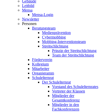
Gebäude
Leitbild
Mensa
Mensa-Login
Newsletter
Personen
Beratungsteam
Medienprävention
Cybermobbing
Mobbing-Interventionsteam
Streitschlichtung
Prinzip der Streitschlichtung
Team der Streitschlichtung
Förderverein
Kollegium
Mitarbeiter
Organigramm
Schulelternrat
Der Schulelternrat
Vorstand des Schulelternrates
Vertreter der Klassen
Mitglieder der
Gesamtkonferenz
Mitglieder in den
Fachkonferenzen