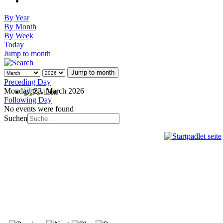
By Year
By Month
By Week
Today
Jump to month
Jump to month
Preceding Day
Monday, 23. March 2026
Following Day
No events were found
Suchen