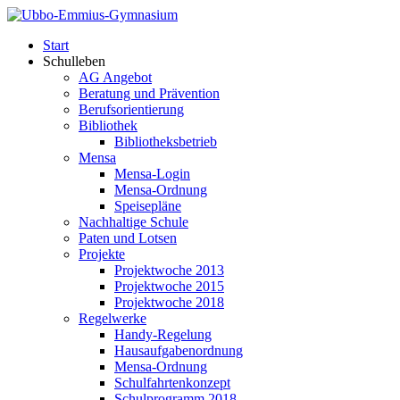
Start
Schulleben
AG Angebot
Beratung und Prävention
Berufsorientierung
Bibliothek
Bibliotheksbetrieb
Mensa
Mensa-Login
Mensa-Ordnung
Speisepläne
Nachhaltige Schule
Paten und Lotsen
Projekte
Projektwoche 2013
Projektwoche 2015
Projektwoche 2018
Regelwerke
Handy-Regelung
Hausaufgabenordnung
Mensa-Ordnung
Schulfahrtenkonzept
Schulprogramm 2018