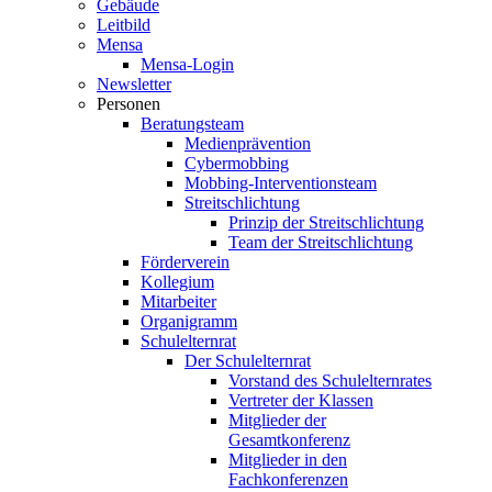
Gebäude
Leitbild
Mensa
Mensa-Login
Newsletter
Personen
Beratungsteam
Medienprävention
Cybermobbing
Mobbing-Interventionsteam
Streitschlichtung
Prinzip der Streitschlichtung
Team der Streitschlichtung
Förderverein
Kollegium
Mitarbeiter
Organigramm
Schulelternrat
Der Schulelternrat
Vorstand des Schulelternrates
Vertreter der Klassen
Mitglieder der
Gesamtkonferenz
Mitglieder in den
Fachkonferenzen