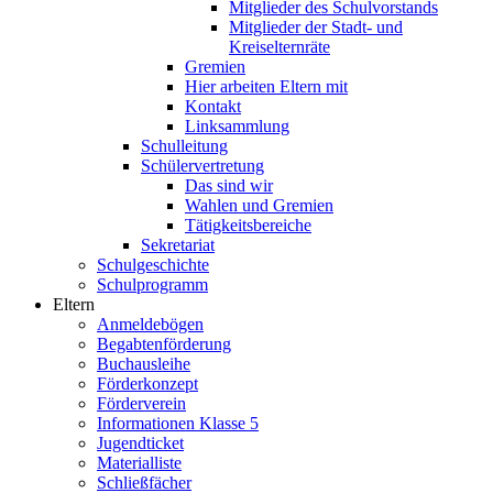
Mitglieder des Schulvorstands
Mitglieder der Stadt- und
Kreiselternräte
Gremien
Hier arbeiten Eltern mit
Kontakt
Linksammlung
Schulleitung
Schülervertretung
Das sind wir
Wahlen und Gremien
Tätigkeitsbereiche
Sekretariat
Schulgeschichte
Schulprogramm
Eltern
Anmeldebögen
Begabtenförderung
Buchausleihe
Förderkonzept
Förderverein
Informationen Klasse 5
Jugendticket
Materialliste
Schließfächer