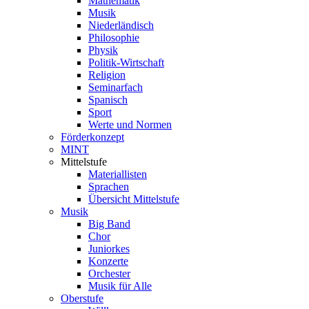
Mathematik
Musik
Niederländisch
Philosophie
Physik
Politik-Wirtschaft
Religion
Seminarfach
Spanisch
Sport
Werte und Normen
Förderkonzept
MINT
Mittelstufe
Materiallisten
Sprachen
Übersicht Mittelstufe
Musik
Big Band
Chor
Juniorkes
Konzerte
Orchester
Musik für Alle
Oberstufe