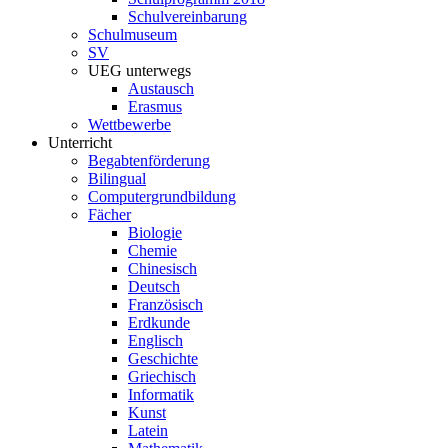
Schulvereinbarung
Schulmuseum
SV
UEG unterwegs
Austausch
Erasmus
Wettbewerbe
Unterricht
Begabtenförderung
Bilingual
Computergrundbildung
Fächer
Biologie
Chemie
Chinesisch
Deutsch
Französisch
Erdkunde
Englisch
Geschichte
Griechisch
Informatik
Kunst
Latein