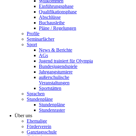
Willkommen
Einführungsphase
Qualifikationsphase
Abschlüsse
Buchausleihe
Pläne / Regelungen
Profile
Seminarfächer
Sport
News & Berichte
AGs
Jugend trainiert für Olympia
Bundesjugendspiele
Jahrgangsturniere
außerschulische
Veranstaltungen
Sportstätten
Sprachen
Stundenpläne
Stundenpläne
Stundenraster
Über uns
Ehemalige
Förderverein
Ganztagsschule