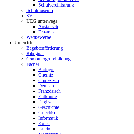
Schulvereinbarung
Schulmuseum
SV
UEG unterwegs
Austausch
Erasmus
Wettbewerbe
Unterricht
Begabtenförderung
Bilingual
Computergrundbildung
Fächer
Biologie
Chemie
Chinesisch
Deutsch
Französisch
Erdkunde
Englisch
Geschichte
Griechisch
Informatik
Kunst
Latein