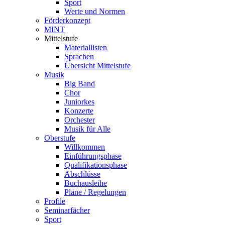
Sport
Werte und Normen
Förderkonzept
MINT
Mittelstufe
Materiallisten
Sprachen
Übersicht Mittelstufe
Musik
Big Band
Chor
Juniorkes
Konzerte
Orchester
Musik für Alle
Oberstufe
Willkommen
Einführungsphase
Qualifikationsphase
Abschlüsse
Buchausleihe
Pläne / Regelungen
Profile
Seminarfächer
Sport