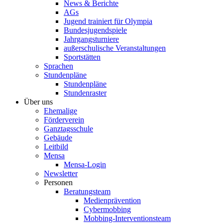
News & Berichte
AGs
Jugend trainiert für Olympia
Bundesjugendspiele
Jahrgangsturniere
außerschulische Veranstaltungen
Sportstätten
Sprachen
Stundenpläne
Stundenpläne
Stundenraster
Über uns
Ehemalige
Förderverein
Ganztagsschule
Gebäude
Leitbild
Mensa
Mensa-Login
Newsletter
Personen
Beratungsteam
Medienprävention
Cybermobbing
Mobbing-Interventionsteam