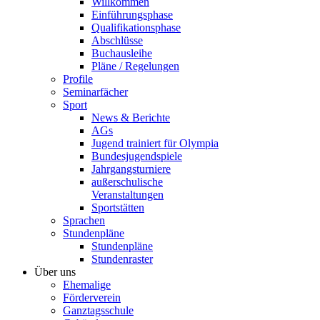
Willkommen
Einführungsphase
Qualifikationsphase
Abschlüsse
Buchausleihe
Pläne / Regelungen
Profile
Seminarfächer
Sport
News & Berichte
AGs
Jugend trainiert für Olympia
Bundesjugendspiele
Jahrgangsturniere
außerschulische
Veranstaltungen
Sportstätten
Sprachen
Stundenpläne
Stundenpläne
Stundenraster
Über uns
Ehemalige
Förderverein
Ganztagsschule