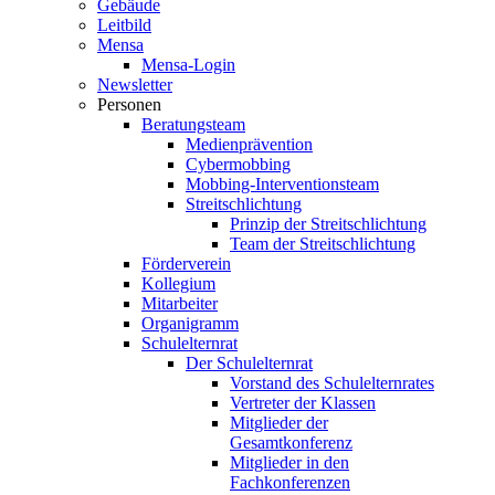
Gebäude
Leitbild
Mensa
Mensa-Login
Newsletter
Personen
Beratungsteam
Medienprävention
Cybermobbing
Mobbing-Interventionsteam
Streitschlichtung
Prinzip der Streitschlichtung
Team der Streitschlichtung
Förderverein
Kollegium
Mitarbeiter
Organigramm
Schulelternrat
Der Schulelternrat
Vorstand des Schulelternrates
Vertreter der Klassen
Mitglieder der
Gesamtkonferenz
Mitglieder in den
Fachkonferenzen