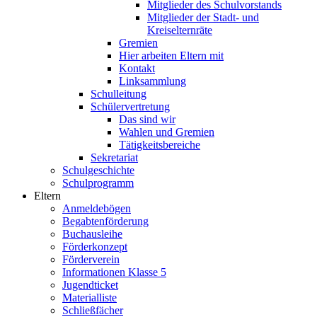
Mitglieder des Schulvorstands
Mitglieder der Stadt- und
Kreiselternräte
Gremien
Hier arbeiten Eltern mit
Kontakt
Linksammlung
Schulleitung
Schülervertretung
Das sind wir
Wahlen und Gremien
Tätigkeitsbereiche
Sekretariat
Schulgeschichte
Schulprogramm
Eltern
Anmeldebögen
Begabtenförderung
Buchausleihe
Förderkonzept
Förderverein
Informationen Klasse 5
Jugendticket
Materialliste
Schließfächer