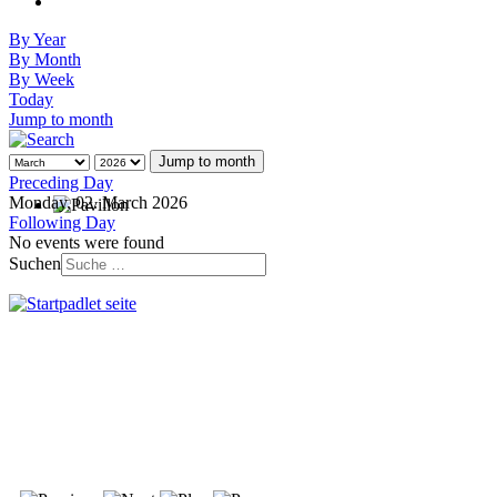
By Year
By Month
By Week
Today
Jump to month
Jump to month
Preceding Day
Monday, 02. March 2026
Following Day
No events were found
Suchen