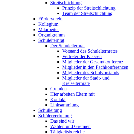
Streitschlichtung
Prinzip der Streitschlichtung
Team der Streitschlichtung
Förderverein
Kollegium
Mitarbeiter
Organigramm
Schulelternrat
Der Schulelternrat
Vorstand des Schulelternrates
Vertreter der Klassen
Mitglieder der Gesamtkonferenz
Mitglieder in den Fachkonferenzen
Mitglieder des Schulvorstands
Mitglieder der Stadt- und
Kreiselternräte
Gremien
Hier arbeiten Eltern mit
Kontakt
Linksammlung
Schulleitung
Schülervertretung
Das sind wir
Wahlen und Gremien
Tätigkeitsbereiche