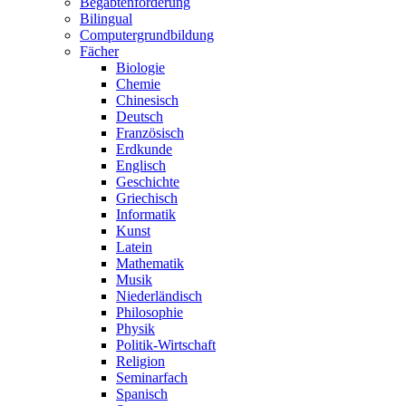
Begabtenförderung
Bilingual
Computergrundbildung
Fächer
Biologie
Chemie
Chinesisch
Deutsch
Französisch
Erdkunde
Englisch
Geschichte
Griechisch
Informatik
Kunst
Latein
Mathematik
Musik
Niederländisch
Philosophie
Physik
Politik-Wirtschaft
Religion
Seminarfach
Spanisch