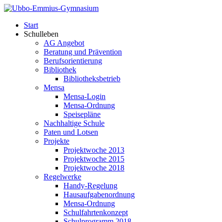
Start
Schulleben
AG Angebot
Beratung und Prävention
Berufsorientierung
Bibliothek
Bibliotheksbetrieb
Mensa
Mensa-Login
Mensa-Ordnung
Speisepläne
Nachhaltige Schule
Paten und Lotsen
Projekte
Projektwoche 2013
Projektwoche 2015
Projektwoche 2018
Regelwerke
Handy-Regelung
Hausaufgabenordnung
Mensa-Ordnung
Schulfahrtenkonzept
Schulprogramm 2018