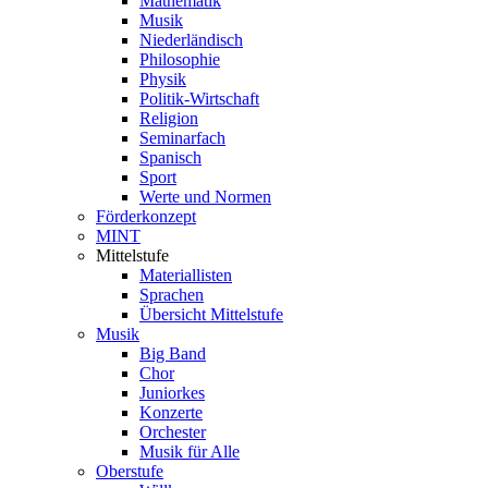
Mathematik
Musik
Niederländisch
Philosophie
Physik
Politik-Wirtschaft
Religion
Seminarfach
Spanisch
Sport
Werte und Normen
Förderkonzept
MINT
Mittelstufe
Materiallisten
Sprachen
Übersicht Mittelstufe
Musik
Big Band
Chor
Juniorkes
Konzerte
Orchester
Musik für Alle
Oberstufe