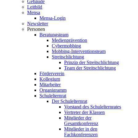
Gebäude
Leitbild
Mensa
Mensa-Login
Newsletter
Personen
Beratungsteam
Medienprävention
Cybermobbing
Mobbing-Interventionsteam
Streitschlichtung
Prinzip der Streitschlichtung
Team der Streitschlichtung
Förderverein
Kollegium
Mitarbeiter
Organigramm
Schulelternrat
Der Schulelternrat
Vorstand des Schulelternrates
Vertreter der Klassen
Mitglieder der
Gesamtkonferenz
Mitglieder in den
Fachkonferenzen