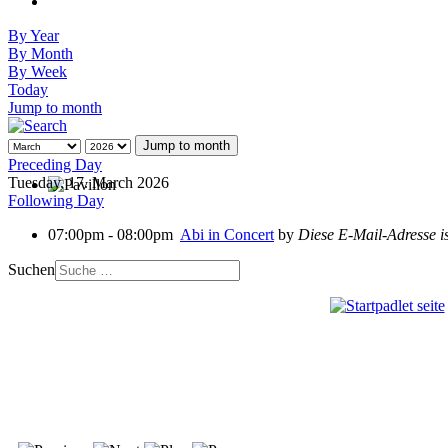
By Year
By Month
By Week
Today
Jump to month
Jump to month
Preceding Day
Tuesday, 17. March 2026
Following Day
07:00pm - 08:00pm
Abi in Concert
by
Diese E-Mail-Adresse is
Suchen