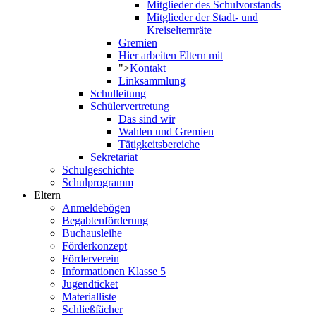
Mitglieder des Schulvorstands
Mitglieder der Stadt- und
Kreiselternräte
Gremien
Hier arbeiten Eltern mit
">
Kontakt
Linksammlung
Schulleitung
Schülervertretung
Das sind wir
Wahlen und Gremien
Tätigkeitsbereiche
Sekretariat
Schulgeschichte
Schulprogramm
Eltern
Anmeldebögen
Begabtenförderung
Buchausleihe
Förderkonzept
Förderverein
Informationen Klasse 5
Jugendticket
Materialliste
Schließfächer