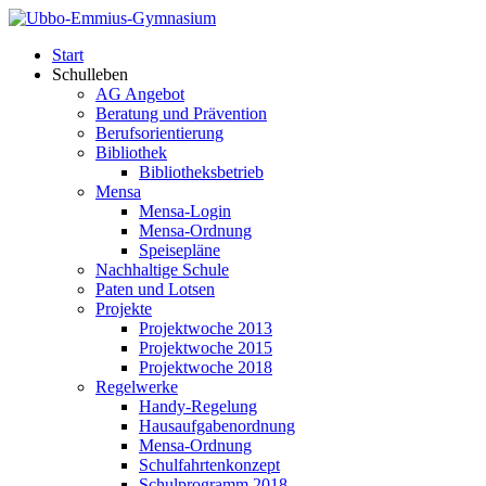
Start
Schulleben
AG Angebot
Beratung und Prävention
Berufsorientierung
Bibliothek
Bibliotheksbetrieb
Mensa
Mensa-Login
Mensa-Ordnung
Speisepläne
Nachhaltige Schule
Paten und Lotsen
Projekte
Projektwoche 2013
Projektwoche 2015
Projektwoche 2018
Regelwerke
Handy-Regelung
Hausaufgabenordnung
Mensa-Ordnung
Schulfahrtenkonzept
Schulprogramm 2018