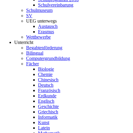
Schulvereinbarung
Schulmuseum
SV
UEG unterwegs
Austausch
Erasmus
Wettbewerbe
Unterricht
Begabtenförderung
Bilingual
Computergrundbildung
Fächer
Biologie
Chemie
Chinesisch
Deutsch
Französisch
Erdkunde
Englisch
Geschichte
Griechisch
Informatik
Kunst
Latein