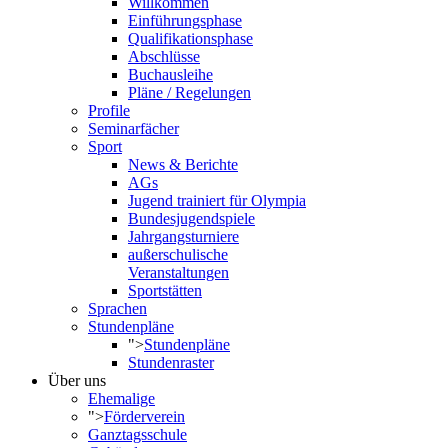
Willkommen
Einführungsphase
Qualifikationsphase
Abschlüsse
Buchausleihe
Pläne / Regelungen
Profile
Seminarfächer
Sport
News & Berichte
AGs
Jugend trainiert für Olympia
Bundesjugendspiele
Jahrgangsturniere
außerschulische
Veranstaltungen
Sportstätten
Sprachen
Stundenpläne
">
Stundenpläne
Stundenraster
Über uns
Ehemalige
">
Förderverein
Ganztagsschule