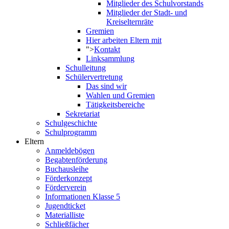
Mitglieder des Schulvorstands
Mitglieder der Stadt- und
Kreiselternräte
Gremien
Hier arbeiten Eltern mit
">
Kontakt
Linksammlung
Schulleitung
Schülervertretung
Das sind wir
Wahlen und Gremien
Tätigkeitsbereiche
Sekretariat
Schulgeschichte
Schulprogramm
Eltern
Anmeldebögen
Begabtenförderung
Buchausleihe
Förderkonzept
Förderverein
Informationen Klasse 5
Jugendticket
Materialliste
Schließfächer