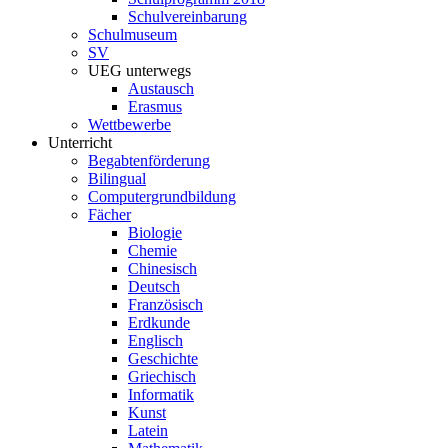
Schulvereinbarung
Schulmuseum
SV
UEG unterwegs
Austausch
Erasmus
Wettbewerbe
Unterricht
Begabtenförderung
Bilingual
Computergrundbildung
Fächer
Biologie
Chemie
Chinesisch
Deutsch
Französisch
Erdkunde
Englisch
Geschichte
Griechisch
Informatik
Kunst
Latein