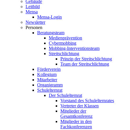
Gebäude
Leitbild
Mensa
Mensa-Login
Newsletter
Personen
Beratungsteam
Medienprävention
Cybermobbing
Mobbing-Interventionsteam
Streitschlichtung
Prinzip der Streitschlichtung
Team der Streitschlichtung
Förderverein
Kollegium
Mitarbeiter
Organigramm
Schulelternrat
Der Schulelternrat
Vorstand des Schulelternrates
Vertreter der Klassen
Mitglieder der
Gesamtkonferenz
Mitglieder in den
Fachkonferenzen