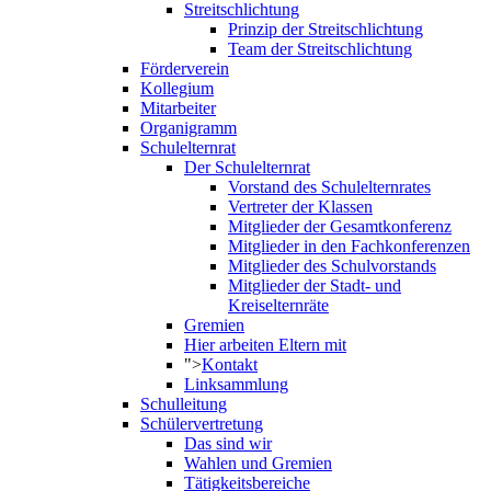
Streitschlichtung
Prinzip der Streitschlichtung
Team der Streitschlichtung
Förderverein
Kollegium
Mitarbeiter
Organigramm
Schulelternrat
Der Schulelternrat
Vorstand des Schulelternrates
Vertreter der Klassen
Mitglieder der Gesamtkonferenz
Mitglieder in den Fachkonferenzen
Mitglieder des Schulvorstands
Mitglieder der Stadt- und
Kreiselternräte
Gremien
Hier arbeiten Eltern mit
">
Kontakt
Linksammlung
Schulleitung
Schülervertretung
Das sind wir
Wahlen und Gremien
Tätigkeitsbereiche