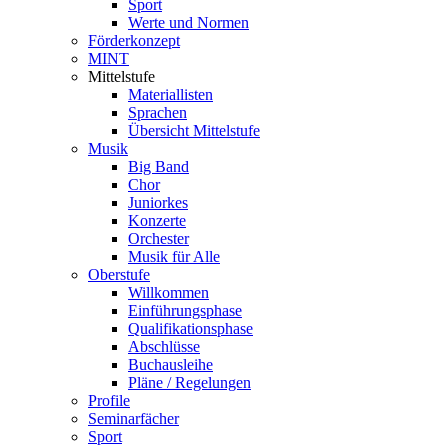
Sport
Werte und Normen
Förderkonzept
MINT
Mittelstufe
Materiallisten
Sprachen
Übersicht Mittelstufe
Musik
Big Band
Chor
Juniorkes
Konzerte
Orchester
Musik für Alle
Oberstufe
Willkommen
Einführungsphase
Qualifikationsphase
Abschlüsse
Buchausleihe
Pläne / Regelungen
Profile
Seminarfächer
Sport