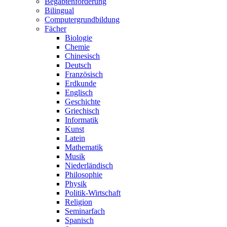
Begabtenförderung
Bilingual
Computergrundbildung
Fächer
Biologie
Chemie
Chinesisch
Deutsch
Französisch
Erdkunde
Englisch
Geschichte
Griechisch
Informatik
Kunst
Latein
Mathematik
Musik
Niederländisch
Philosophie
Physik
Politik-Wirtschaft
Religion
Seminarfach
Spanisch