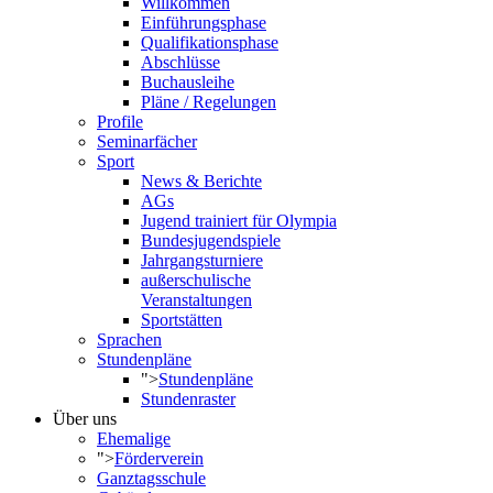
Willkommen
Einführungsphase
Qualifikationsphase
Abschlüsse
Buchausleihe
Pläne / Regelungen
Profile
Seminarfächer
Sport
News & Berichte
AGs
Jugend trainiert für Olympia
Bundesjugendspiele
Jahrgangsturniere
außerschulische
Veranstaltungen
Sportstätten
Sprachen
Stundenpläne
">
Stundenpläne
Stundenraster
Über uns
Ehemalige
">
Förderverein
Ganztagsschule