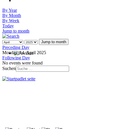
By Year
By Month
By Week
Today
Jump to month
Jump to month
Preceding Day
Monday, 14. April 2025
Following Day
No events were found
Suchen