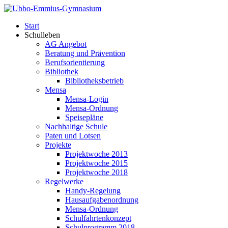
Start
Schulleben
AG Angebot
Beratung und Prävention
Berufsorientierung
Bibliothek
Bibliotheksbetrieb
Mensa
Mensa-Login
Mensa-Ordnung
Speisepläne
Nachhaltige Schule
Paten und Lotsen
Projekte
Projektwoche 2013
Projektwoche 2015
Projektwoche 2018
Regelwerke
Handy-Regelung
Hausaufgabenordnung
Mensa-Ordnung
Schulfahrtenkonzept
Schulprogramm 2018