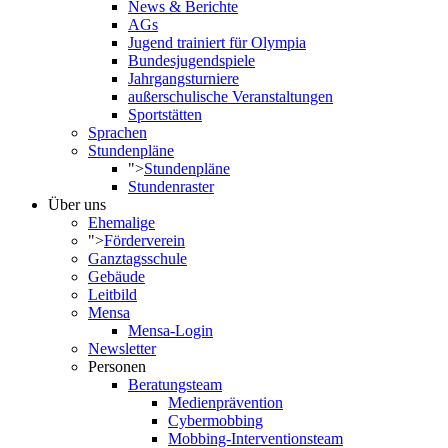
News & Berichte
AGs
Jugend trainiert für Olympia
Bundesjugendspiele
Jahrgangsturniere
außerschulische Veranstaltungen
Sportstätten
Sprachen
Stundenpläne
">
Stundenpläne
Stundenraster
Über uns
Ehemalige
">
Förderverein
Ganztagsschule
Gebäude
Leitbild
Mensa
Mensa-Login
Newsletter
Personen
Beratungsteam
Medienprävention
Cybermobbing
Mobbing-Interventionsteam