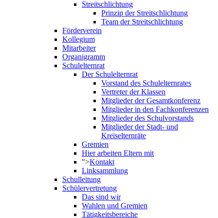
Streitschlichtung
Prinzip der Streitschlichtung
Team der Streitschlichtung
Förderverein
Kollegium
Mitarbeiter
Organigramm
Schulelternrat
Der Schulelternrat
Vorstand des Schulelternrates
Vertreter der Klassen
Mitglieder der Gesamtkonferenz
Mitglieder in den Fachkonferenzen
Mitglieder des Schulvorstands
Mitglieder der Stadt- und
Kreiselternräte
Gremien
Hier arbeiten Eltern mit
">
Kontakt
Linksammlung
Schulleitung
Schülervertretung
Das sind wir
Wahlen und Gremien
Tätigkeitsbereiche