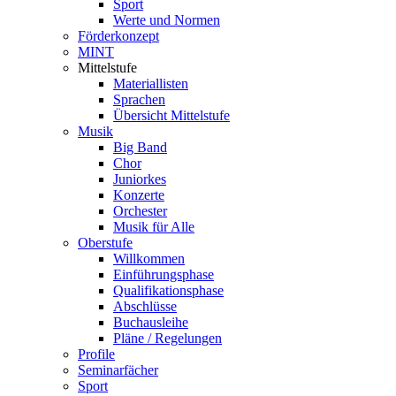
Sport
Werte und Normen
Förderkonzept
MINT
Mittelstufe
Materiallisten
Sprachen
Übersicht Mittelstufe
Musik
Big Band
Chor
Juniorkes
Konzerte
Orchester
Musik für Alle
Oberstufe
Willkommen
Einführungsphase
Qualifikationsphase
Abschlüsse
Buchausleihe
Pläne / Regelungen
Profile
Seminarfächer
Sport