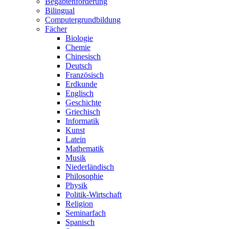
Begabtenförderung
Bilingual
Computergrundbildung
Fächer
Biologie
Chemie
Chinesisch
Deutsch
Französisch
Erdkunde
Englisch
Geschichte
Griechisch
Informatik
Kunst
Latein
Mathematik
Musik
Niederländisch
Philosophie
Physik
Politik-Wirtschaft
Religion
Seminarfach
Spanisch