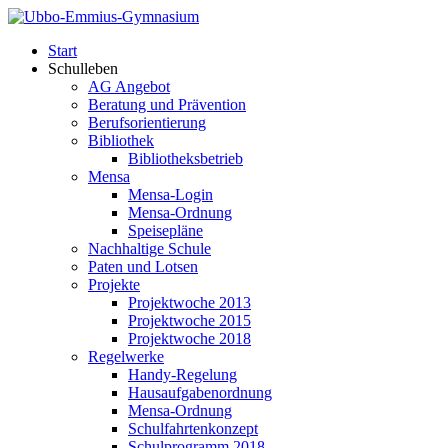
Start
Schulleben
AG Angebot
Beratung und Prävention
Berufsorientierung
Bibliothek
Bibliotheksbetrieb
Mensa
Mensa-Login
Mensa-Ordnung
Speisepläne
Nachhaltige Schule
Paten und Lotsen
Projekte
Projektwoche 2013
Projektwoche 2015
Projektwoche 2018
Regelwerke
Handy-Regelung
Hausaufgabenordnung
Mensa-Ordnung
Schulfahrtenkonzept
Schulprogramm 2018