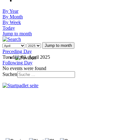
By Year
By Month
By Week
Today
Jump to month
Jump to month
Preceding Day
Tuesday, 01. April 2025
Following Day
No events were found
Suchen