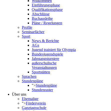
Willkommen
Einführungsphase
Qualifikationsphase
Abschlüsse
Buchausleihe
Pläne / Regelungen
Profile
Seminarfächer
Sport
News & Berichte
AGs
Jugend trainiert für Olympia
Bundesjugendspiele
Jahrgangsturniere
außerschulische
Veranstaltungen
Sportstätten
Sprachen
Stundenpläne
">
Stundenpläne
Stundenraster
Über uns
Ehemalige
">
Förderverein
Ganztagsschule