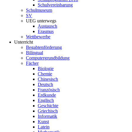
Schulvereinbarung
Schulmuseum
SV
UEG unterwegs
Austausch
Erasmus
Wettbewerbe
Unterricht
Begabtenförderung
Bilingual
Computergrundbildung
Fächer
Biologie
Chemie
Chinesisch
Deutsch
Französisch
Erdkunde
Englisch
Geschichte
Griechisch
Informatik
Kunst
Latein