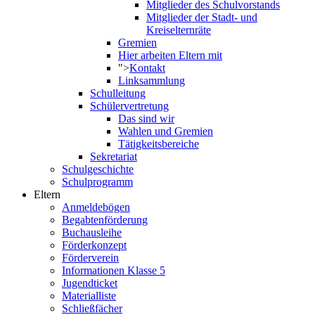
Mitglieder des Schulvorstands
Mitglieder der Stadt- und
Kreiselternräte
Gremien
Hier arbeiten Eltern mit
">
Kontakt
Linksammlung
Schulleitung
Schülervertretung
Das sind wir
Wahlen und Gremien
Tätigkeitsbereiche
Sekretariat
Schulgeschichte
Schulprogramm
Eltern
Anmeldebögen
Begabtenförderung
Buchausleihe
Förderkonzept
Förderverein
Informationen Klasse 5
Jugendticket
Materialliste
Schließfächer