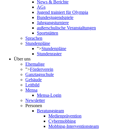
News & Berichte
AGs
Jugend trainiert für Olympia
Bundesjugendspiele
Jahrgangsturniere
außerschulische Veranstaltungen
Sportstätten
Sprachen
Stundenpläne
">
Stundenpläne
Stundenraster
Über uns
Ehemalige
">
Förderverein
Ganztagsschule
Gebäude
Leitbild
Mensa
Mensa-Login
Newsletter
Personen
Beratungsteam
Medienprävention
Cybermobbing
Mobbing-Interventionsteam