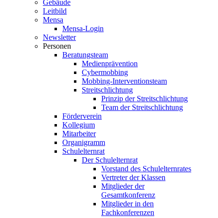
Gebäude
Leitbild
Mensa
Mensa-Login
Newsletter
Personen
Beratungsteam
Medienprävention
Cybermobbing
Mobbing-Interventionsteam
Streitschlichtung
Prinzip der Streitschlichtung
Team der Streitschlichtung
Förderverein
Kollegium
Mitarbeiter
Organigramm
Schulelternrat
Der Schulelternrat
Vorstand des Schulelternrates
Vertreter der Klassen
Mitglieder der
Gesamtkonferenz
Mitglieder in den
Fachkonferenzen