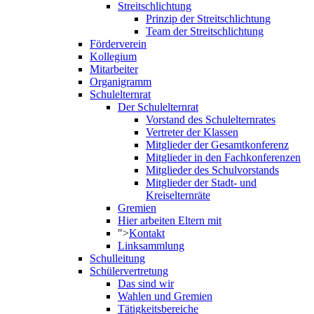
Streitschlichtung
Prinzip der Streitschlichtung
Team der Streitschlichtung
Förderverein
Kollegium
Mitarbeiter
Organigramm
Schulelternrat
Der Schulelternrat
Vorstand des Schulelternrates
Vertreter der Klassen
Mitglieder der Gesamtkonferenz
Mitglieder in den Fachkonferenzen
Mitglieder des Schulvorstands
Mitglieder der Stadt- und
Kreiselternräte
Gremien
Hier arbeiten Eltern mit
">
Kontakt
Linksammlung
Schulleitung
Schülervertretung
Das sind wir
Wahlen und Gremien
Tätigkeitsbereiche