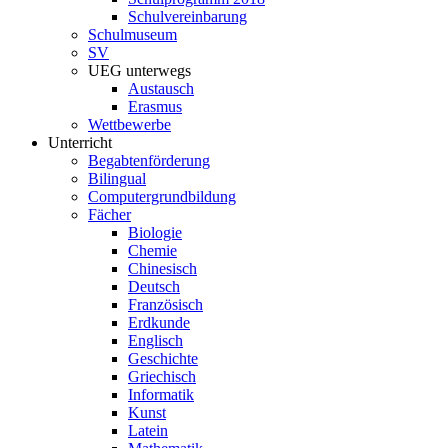
Schulvereinbarung
Schulmuseum
SV
UEG unterwegs
Austausch
Erasmus
Wettbewerbe
Unterricht
Begabtenförderung
Bilingual
Computergrundbildung
Fächer
Biologie
Chemie
Chinesisch
Deutsch
Französisch
Erdkunde
Englisch
Geschichte
Griechisch
Informatik
Kunst
Latein