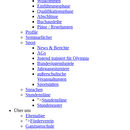
Willkommen
Einführungsphase
Qualifikationsphase
Abschlüsse
Buchausleihe
Pläne / Regelungen
Profile
Seminarfächer
Sport
News & Berichte
AGs
Jugend trainiert für Olympia
Bundesjugendspiele
Jahrgangsturniere
außerschulische
Veranstaltungen
Sportstätten
Sprachen
Stundenpläne
">
Stundenpläne
Stundenraster
Über uns
Ehemalige
">
Förderverein
Ganztagsschule