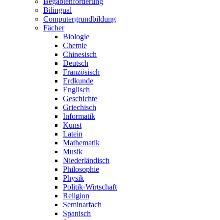
Begabtenförderung
Bilingual
Computergrundbildung
Fächer
Biologie
Chemie
Chinesisch
Deutsch
Französisch
Erdkunde
Englisch
Geschichte
Griechisch
Informatik
Kunst
Latein
Mathematik
Musik
Niederländisch
Philosophie
Physik
Politik-Wirtschaft
Religion
Seminarfach
Spanisch