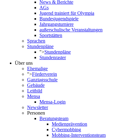
News & Berichte
AGs
Jugend trainiert für Olympia
Bundesjugendspiele
Jahrgangsturniere
außerschulische Veranstaltungen
Sportstätten
Sprachen
Stundenpläne
">
Stundenpläne
Stundenraster
Über uns
Ehemalige
">
Förderverein
Ganztagsschule
Gebäude
Leitbild
Mensa
Mensa-Login
Newsletter
Personen
Beratungsteam
Medienprävention
Cybermobbing
Mobbing-Interventionsteam