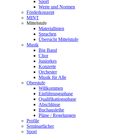
Sport
Werte und Normen
Förderkonzept
MINT
Mittelstufe
Materiallisten
Sprachen
Übersicht Mittelstufe
Musik
Big Band
Chor
Juniorkes
Konzerte
Orchester
Musik für Alle
Oberstufe
Willkommen
Einführungsphase
Qualifikationsphase
Abschlüsse
Buchausleihe
Pläne / Regelungen
Profile
Seminarfächer
Sport