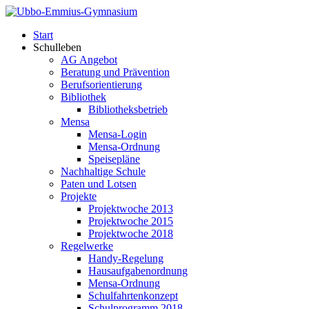
Start
Schulleben
AG Angebot
Beratung und Prävention
Berufsorientierung
Bibliothek
Bibliotheksbetrieb
Mensa
Mensa-Login
Mensa-Ordnung
Speisepläne
Nachhaltige Schule
Paten und Lotsen
Projekte
Projektwoche 2013
Projektwoche 2015
Projektwoche 2018
Regelwerke
Handy-Regelung
Hausaufgabenordnung
Mensa-Ordnung
Schulfahrtenkonzept
Schulprogramm 2018