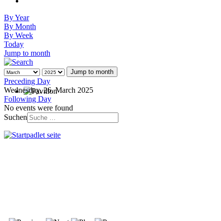
By Year
By Month
By Week
Today
Jump to month
Jump to month
Preceding Day
Wednesday, 26. March 2025
Following Day
No events were found
Suchen