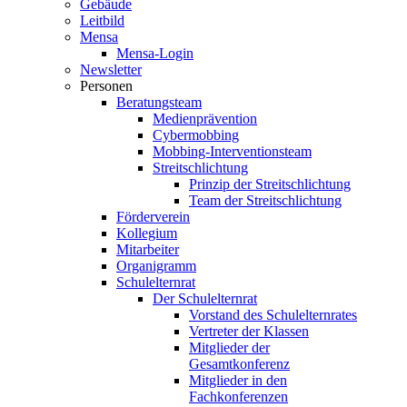
Gebäude
Leitbild
Mensa
Mensa-Login
Newsletter
Personen
Beratungsteam
Medienprävention
Cybermobbing
Mobbing-Interventionsteam
Streitschlichtung
Prinzip der Streitschlichtung
Team der Streitschlichtung
Förderverein
Kollegium
Mitarbeiter
Organigramm
Schulelternrat
Der Schulelternrat
Vorstand des Schulelternrates
Vertreter der Klassen
Mitglieder der
Gesamtkonferenz
Mitglieder in den
Fachkonferenzen