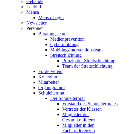
Gebäude
Leitbild
Mensa
Mensa-Login
Newsletter
Personen
Beratungsteam
Medienprävention
Cybermobbing
Mobbing-Interventionsteam
Streitschlichtung
Prinzip der Streitschlichtung
Team der Streitschlichtung
Förderverein
Kollegium
Mitarbeiter
Organigramm
Schulelternrat
Der Schulelternrat
Vorstand des Schulelternrates
Vertreter der Klassen
Mitglieder der
Gesamtkonferenz
Mitglieder in den
Fachkonferenzen