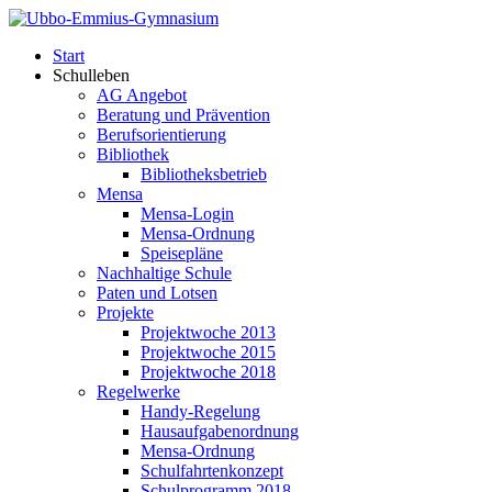
Start
Schulleben
AG Angebot
Beratung und Prävention
Berufsorientierung
Bibliothek
Bibliotheksbetrieb
Mensa
Mensa-Login
Mensa-Ordnung
Speisepläne
Nachhaltige Schule
Paten und Lotsen
Projekte
Projektwoche 2013
Projektwoche 2015
Projektwoche 2018
Regelwerke
Handy-Regelung
Hausaufgabenordnung
Mensa-Ordnung
Schulfahrtenkonzept
Schulprogramm 2018