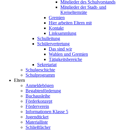
Mitglieder des Schulvorstands
Mitglieder der Stadt- und
Kreiselternräte
Gremien
Hier arbeiten Eltern mit
Kontakt
Linksammlung
Schulleitung
Schülervertretung
Das sind wir
Wahlen und Gremien
Tätigkeitsbereiche
Sekretariat
Schulgeschichte
Schulprogramm
Eltern
Anmeldebögen
Begabtenförderung
Buchausleihe
Förderkonzept
Förderverein
Informationen Klasse 5
Jugendticket
Materialliste
Schließfächer