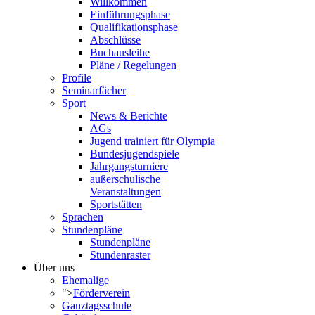
Willkommen
Einführungsphase
Qualifikationsphase
Abschlüsse
Buchausleihe
Pläne / Regelungen
Profile
Seminarfächer
Sport
News & Berichte
AGs
Jugend trainiert für Olympia
Bundesjugendspiele
Jahrgangsturniere
außerschulische
Veranstaltungen
Sportstätten
Sprachen
Stundenpläne
Stundenpläne
Stundenraster
Über uns
Ehemalige
">
Förderverein
Ganztagsschule