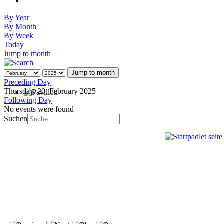
By Year
By Month
By Week
Today
Jump to month
Jump to month
Preceding Day
Thursday, 20. February 2025
Following Day
No events were found
Suchen