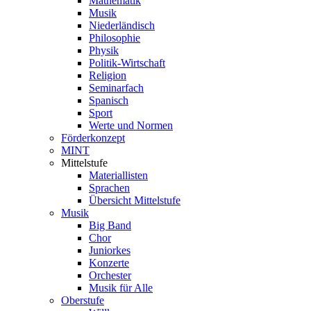
Mathematik
Musik
Niederländisch
Philosophie
Physik
Politik-Wirtschaft
Religion
Seminarfach
Spanisch
Sport
Werte und Normen
Förderkonzept
MINT
Mittelstufe
Materiallisten
Sprachen
Übersicht Mittelstufe
Musik
Big Band
Chor
Juniorkes
Konzerte
Orchester
Musik für Alle
Oberstufe