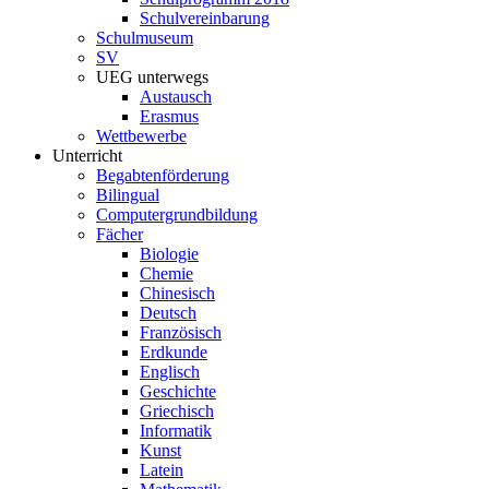
Schulvereinbarung
Schulmuseum
SV
UEG unterwegs
Austausch
Erasmus
Wettbewerbe
Unterricht
Begabtenförderung
Bilingual
Computergrundbildung
Fächer
Biologie
Chemie
Chinesisch
Deutsch
Französisch
Erdkunde
Englisch
Geschichte
Griechisch
Informatik
Kunst
Latein