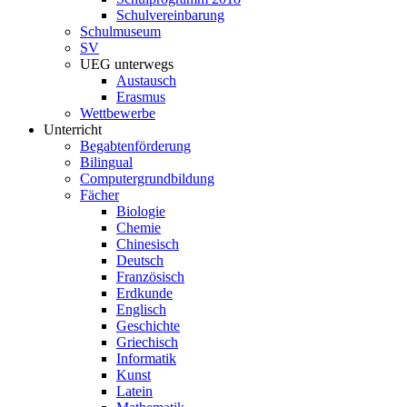
Schulvereinbarung
Schulmuseum
SV
UEG unterwegs
Austausch
Erasmus
Wettbewerbe
Unterricht
Begabtenförderung
Bilingual
Computergrundbildung
Fächer
Biologie
Chemie
Chinesisch
Deutsch
Französisch
Erdkunde
Englisch
Geschichte
Griechisch
Informatik
Kunst
Latein