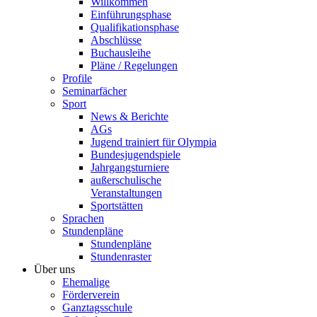
Willkommen
Einführungsphase
Qualifikationsphase
Abschlüsse
Buchausleihe
Pläne / Regelungen
Profile
Seminarfächer
Sport
News & Berichte
AGs
Jugend trainiert für Olympia
Bundesjugendspiele
Jahrgangsturniere
außerschulische
Veranstaltungen
Sportstätten
Sprachen
Stundenpläne
Stundenpläne
Stundenraster
Über uns
Ehemalige
Förderverein
Ganztagsschule