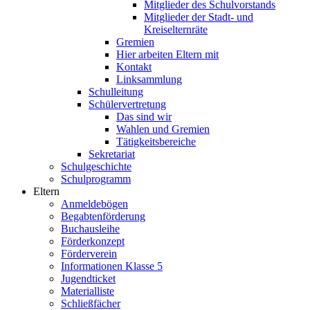
Mitglieder des Schulvorstands
Mitglieder der Stadt- und
Kreiselternräte
Gremien
Hier arbeiten Eltern mit
Kontakt
Linksammlung
Schulleitung
Schülervertretung
Das sind wir
Wahlen und Gremien
Tätigkeitsbereiche
Sekretariat
Schulgeschichte
Schulprogramm
Eltern
Anmeldebögen
Begabtenförderung
Buchausleihe
Förderkonzept
Förderverein
Informationen Klasse 5
Jugendticket
Materialliste
Schließfächer