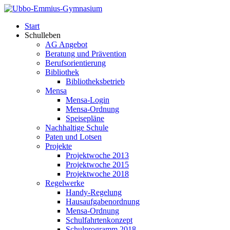
Start
Schulleben
AG Angebot
Beratung und Prävention
Berufsorientierung
Bibliothek
Bibliotheksbetrieb
Mensa
Mensa-Login
Mensa-Ordnung
Speisepläne
Nachhaltige Schule
Paten und Lotsen
Projekte
Projektwoche 2013
Projektwoche 2015
Projektwoche 2018
Regelwerke
Handy-Regelung
Hausaufgabenordnung
Mensa-Ordnung
Schulfahrtenkonzept
Schulprogramm 2018