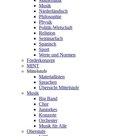
Mathematik
Musik
Niederländisch
Philosophie
Physik
Politik-Wirtschaft
Religion
Seminarfach
Spanisch
Sport
Werte und Normen
Förderkonzept
MINT
Mittelstufe
Materiallisten
Sprachen
Übersicht Mittelstufe
Musik
Big Band
Chor
Juniorkes
Konzerte
Orchester
Musik für Alle
Oberstufe