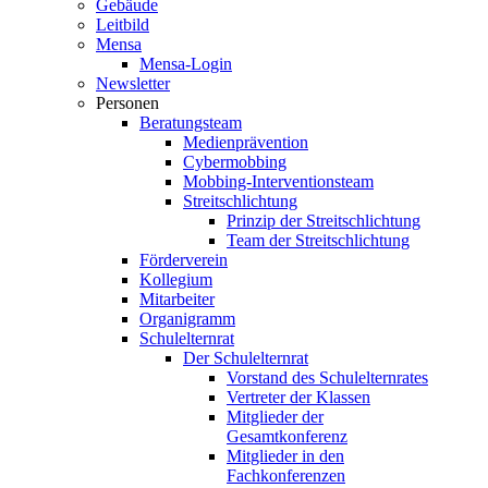
Gebäude
Leitbild
Mensa
Mensa-Login
Newsletter
Personen
Beratungsteam
Medienprävention
Cybermobbing
Mobbing-Interventionsteam
Streitschlichtung
Prinzip der Streitschlichtung
Team der Streitschlichtung
Förderverein
Kollegium
Mitarbeiter
Organigramm
Schulelternrat
Der Schulelternrat
Vorstand des Schulelternrates
Vertreter der Klassen
Mitglieder der
Gesamtkonferenz
Mitglieder in den
Fachkonferenzen