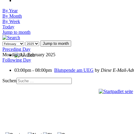
By Year
By Month
By Week
Today
Jump to month
Jump to month
Preceding Day
Monday, 17. February 2025
Following Day
03:00pm - 08:00pm
Blutspende am UEG
by
Diese E-Mail-Adre
Suchen