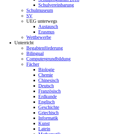
Schulvereinbarung
Schulmuseum
SV
UEG unterwegs
Austausch
Erasmus
Wettbewerbe
Unterricht
Begabtenförderung
Bilingual
Computergrundbildung
Fächer
Biologie
Chemie
Chinesisch
Deutsch
Französisch
Erdkunde
Englisch
Geschichte
Griechisch
Informatik
Kunst
Latein