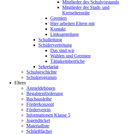
Mitglieder des Schulvorstands
Mitglieder der Stadt- und
Kreiselternräte
Gremien
Hier arbeiten Eltern mit
Kontakt
Linksammlung
Schulleitung
Schülervertretung
Das sind wir
Wahlen und Gremien
Tätigkeitsbereiche
Sekretariat
Schulgeschichte
Schulprogramm
Eltern
Anmeldebögen
Begabtenförderung
Buchausleihe
Förderkonzept
Förderverein
Informationen Klasse 5
Jugendticket
Materialliste
Schließfächer