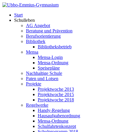
Start
Schulleben
AG Angebot
Beratung und Prävention
Berufsorientierung
Bibliothek
Bibliotheksbetrieb
Mensa
Mensa-Login
Mensa-Ordnung
Speisepläne
Nachhaltige Schule
Paten und Lotsen
Projekte
Projektwoche 2013
Projektwoche 2015
Projektwoche 2018
Regelwerke
Handy-Regelung
Hausaufgabenordnung
Mensa-Ordnung
Schulfahrtenkonzept
Schulprogramm 2018