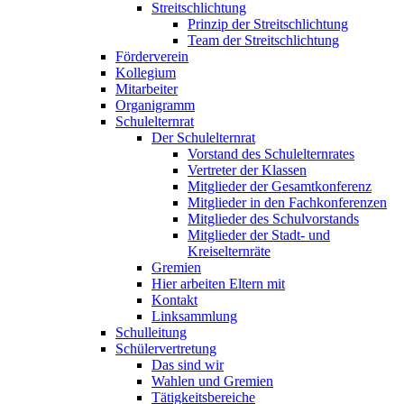
Streitschlichtung
Prinzip der Streitschlichtung
Team der Streitschlichtung
Förderverein
Kollegium
Mitarbeiter
Organigramm
Schulelternrat
Der Schulelternrat
Vorstand des Schulelternrates
Vertreter der Klassen
Mitglieder der Gesamtkonferenz
Mitglieder in den Fachkonferenzen
Mitglieder des Schulvorstands
Mitglieder der Stadt- und
Kreiselternräte
Gremien
Hier arbeiten Eltern mit
Kontakt
Linksammlung
Schulleitung
Schülervertretung
Das sind wir
Wahlen und Gremien
Tätigkeitsbereiche