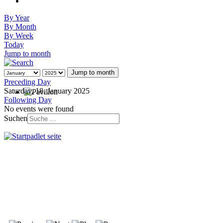
By Year
By Month
By Week
Today
Jump to month
Jump to month
Preceding Day
Saturday, 18. January 2025
Following Day
No events were found
Suchen