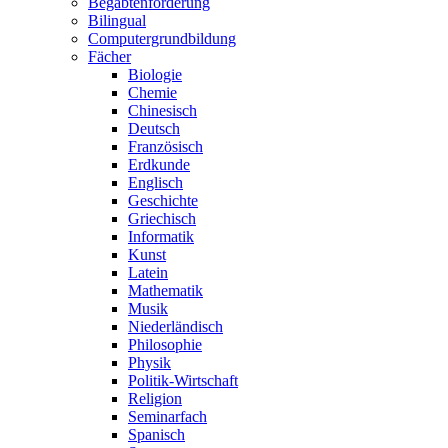
Begabtenförderung
Bilingual
Computergrundbildung
Fächer
Biologie
Chemie
Chinesisch
Deutsch
Französisch
Erdkunde
Englisch
Geschichte
Griechisch
Informatik
Kunst
Latein
Mathematik
Musik
Niederländisch
Philosophie
Physik
Politik-Wirtschaft
Religion
Seminarfach
Spanisch