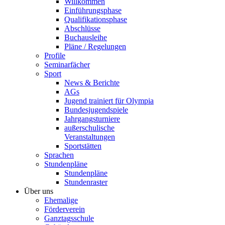
Willkommen
Einführungsphase
Qualifikationsphase
Abschlüsse
Buchausleihe
Pläne / Regelungen
Profile
Seminarfächer
Sport
News & Berichte
AGs
Jugend trainiert für Olympia
Bundesjugendspiele
Jahrgangsturniere
außerschulische
Veranstaltungen
Sportstätten
Sprachen
Stundenpläne
Stundenpläne
Stundenraster
Über uns
Ehemalige
Förderverein
Ganztagsschule