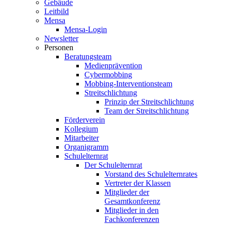
Gebäude
Leitbild
Mensa
Mensa-Login
Newsletter
Personen
Beratungsteam
Medienprävention
Cybermobbing
Mobbing-Interventionsteam
Streitschlichtung
Prinzip der Streitschlichtung
Team der Streitschlichtung
Förderverein
Kollegium
Mitarbeiter
Organigramm
Schulelternrat
Der Schulelternrat
Vorstand des Schulelternrates
Vertreter der Klassen
Mitglieder der
Gesamtkonferenz
Mitglieder in den
Fachkonferenzen