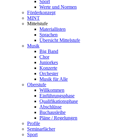
Sport
Werte und Normen
Förderkonzept
MINT
Mittelstufe
Materiallisten
Sprachen
Übersicht Mittelstufe
Musik
Big Band
Chor
Juniorkes
Konzerte
Orchester
Musik für Alle
Oberstufe
Willkommen
Einführungsphase
Qualifikationsphase
Abschlüsse
Buchausleihe
Pläne / Regelungen
Profile
Seminarfächer
Sport