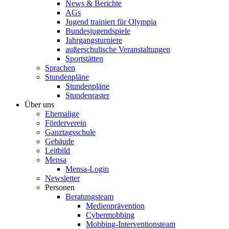
News & Berichte
AGs
Jugend trainiert für Olympia
Bundesjugendspiele
Jahrgangsturniere
außerschulische Veranstaltungen
Sportstätten
Sprachen
Stundenpläne
Stundenpläne
Stundenraster
Über uns
Ehemalige
Förderverein
Ganztagsschule
Gebäude
Leitbild
Mensa
Mensa-Login
Newsletter
Personen
Beratungsteam
Medienprävention
Cybermobbing
Mobbing-Interventionsteam