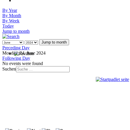
By Year
By Month
By Week
Today
Jump to month
Jump to month
Preceding Day
Monday, 24. June 2024
Following Day
No events were found
Suchen