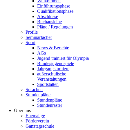
Willkommen
Einführungsphase
Qualifikationsphase
Abschlüsse
Buchausleihe
Pläne / Regelungen
Profile
Seminarfächer
Sport
News & Berichte
AGs
Jugend trainiert für Olympia
Bundesjugendspiele
Jahrgangsturniere
außerschulische
Veranstaltungen
Sportstätten
Sprachen
Stundenpläne
Stundenpläne
Stundenraster
Über uns
Ehemalige
Förderverein
Ganztagsschule