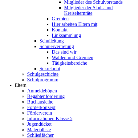
Mitglieder des Schulvorstands
Mitglieder der Stadt- und
Kreiselternräte
Gremien
Hier arbeiten Eltern mit
Kontakt
Linksammlung
Schulleitung
Schülervertretung
Das sind wir
Wahlen und Gremien
Tätigkeitsbereiche
Sekretariat
Schulgeschichte
Schulprogramm
Eltern
Anmeldebögen
Begabtenförderung
Buchausleihe
Förderkonzept
Förderverein
Informationen Klasse 5
Jugendticket
Materialliste
Schließfächer