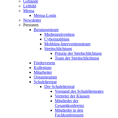
Gebäude
Leitbild
Mensa
Mensa-Login
Newsletter
Personen
Beratungsteam
Medienprävention
Cybermobbing
Mobbing-Interventionsteam
Streitschlichtung
Prinzip der Streitschlichtung
Team der Streitschlichtung
Förderverein
Kollegium
Mitarbeiter
Organigramm
Schulelternrat
Der Schulelternrat
Vorstand des Schulelternrates
Vertreter der Klassen
Mitglieder der
Gesamtkonferenz
Mitglieder in den
Fachkonferenzen