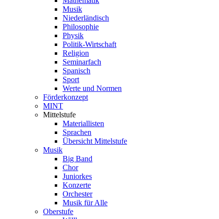
Mathematik
Musik
Niederländisch
Philosophie
Physik
Politik-Wirtschaft
Religion
Seminarfach
Spanisch
Sport
Werte und Normen
Förderkonzept
MINT
Mittelstufe
Materiallisten
Sprachen
Übersicht Mittelstufe
Musik
Big Band
Chor
Juniorkes
Konzerte
Orchester
Musik für Alle
Oberstufe