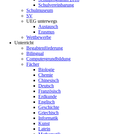
Schulvereinbarung
Schulmuseum
SV
UEG unterwegs
Austausch
Erasmus
Wettbewerbe
Unterricht
Begabtenförderung
Bilingual
Computergrundbildung
Fächer
Biologie
Chemie
Chinesisch
Deutsch
Französisch
Erdkunde
Englisch
Geschichte
Griechisch
Informatik
Kunst
Latein