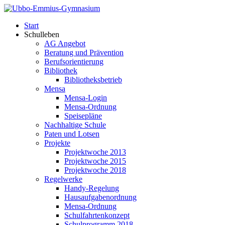
Start
Schulleben
AG Angebot
Beratung und Prävention
Berufsorientierung
Bibliothek
Bibliotheksbetrieb
Mensa
Mensa-Login
Mensa-Ordnung
Speisepläne
Nachhaltige Schule
Paten und Lotsen
Projekte
Projektwoche 2013
Projektwoche 2015
Projektwoche 2018
Regelwerke
Handy-Regelung
Hausaufgabenordnung
Mensa-Ordnung
Schulfahrtenkonzept
Schulprogramm 2018