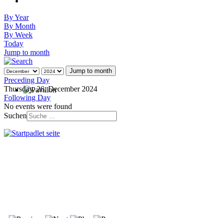
By Year
By Month
By Week
Today
Jump to month
Jump to month
Preceding Day
Thursday, 26. December 2024
Following Day
No events were found
Suchen