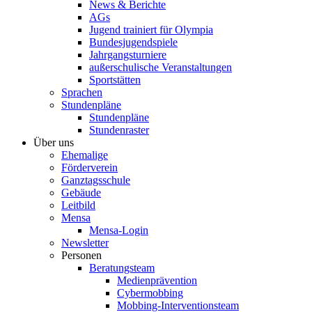
News & Berichte
AGs
Jugend trainiert für Olympia
Bundesjugendspiele
Jahrgangsturniere
außerschulische Veranstaltungen
Sportstätten
Sprachen
Stundenpläne
Stundenpläne
Stundenraster
Über uns
Ehemalige
Förderverein
Ganztagsschule
Gebäude
Leitbild
Mensa
Mensa-Login
Newsletter
Personen
Beratungsteam
Medienprävention
Cybermobbing
Mobbing-Interventionsteam