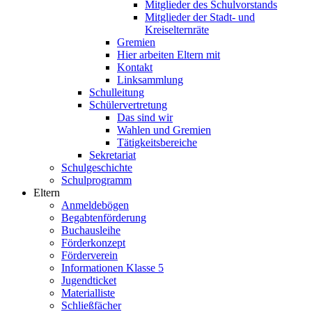
Mitglieder des Schulvorstands
Mitglieder der Stadt- und
Kreiselternräte
Gremien
Hier arbeiten Eltern mit
Kontakt
Linksammlung
Schulleitung
Schülervertretung
Das sind wir
Wahlen und Gremien
Tätigkeitsbereiche
Sekretariat
Schulgeschichte
Schulprogramm
Eltern
Anmeldebögen
Begabtenförderung
Buchausleihe
Förderkonzept
Förderverein
Informationen Klasse 5
Jugendticket
Materialliste
Schließfächer