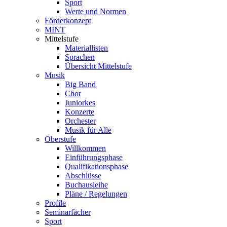
Sport
Werte und Normen
Förderkonzept
MINT
Mittelstufe
Materiallisten
Sprachen
Übersicht Mittelstufe
Musik
Big Band
Chor
Juniorkes
Konzerte
Orchester
Musik für Alle
Oberstufe
Willkommen
Einführungsphase
Qualifikationsphase
Abschlüsse
Buchausleihe
Pläne / Regelungen
Profile
Seminarfächer
Sport