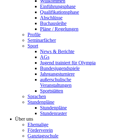
Willkommen
Einführungsphase
Qualifikationsphase
Abschlüsse
Buchausleihe
Pläne / Regelungen
Profile
Seminarfächer
Sport
News & Berichte
AGs
Jugend trainiert für Olympia
Bundesjugendspiele
Jahrgangsturniere
außerschulische
Veranstaltungen
Sportstätten
Sprachen
Stundenpläne
Stundenpläne
Stundenraster
Über uns
Ehemalige
Förderverein
Ganztagsschule