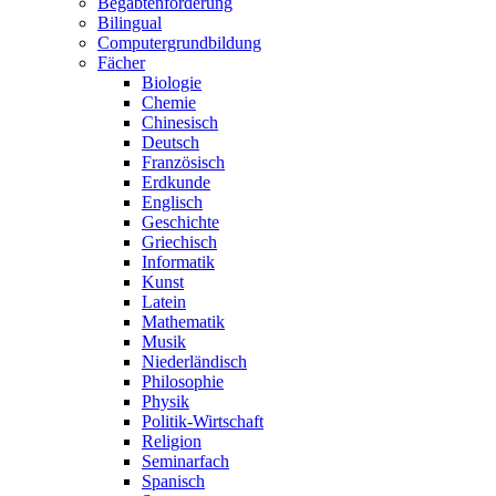
Begabtenförderung
Bilingual
Computergrundbildung
Fächer
Biologie
Chemie
Chinesisch
Deutsch
Französisch
Erdkunde
Englisch
Geschichte
Griechisch
Informatik
Kunst
Latein
Mathematik
Musik
Niederländisch
Philosophie
Physik
Politik-Wirtschaft
Religion
Seminarfach
Spanisch