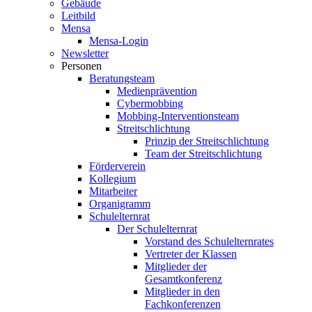
Gebäude
Leitbild
Mensa
Mensa-Login
Newsletter
Personen
Beratungsteam
Medienprävention
Cybermobbing
Mobbing-Interventionsteam
Streitschlichtung
Prinzip der Streitschlichtung
Team der Streitschlichtung
Förderverein
Kollegium
Mitarbeiter
Organigramm
Schulelternrat
Der Schulelternrat
Vorstand des Schulelternrates
Vertreter der Klassen
Mitglieder der
Gesamtkonferenz
Mitglieder in den
Fachkonferenzen