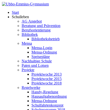
Start
Schulleben
AG Angebot
Beratung und Prävention
Berufsorientierung
Bibliothek
Bibliotheksbetrieb
Mensa
Mensa-Login
Mensa-Ordnung
Speisepläne
Nachhaltige Schule
Paten und Lotsen
Projekte
Projektwoche 2013
Projektwoche 2015
Projektwoche 2018
Regelwerke
Handy-Regelung
Hausaufgabenordnung
Mensa-Ordnung
Schulfahrtenkonzept
Schulprogramm 2018