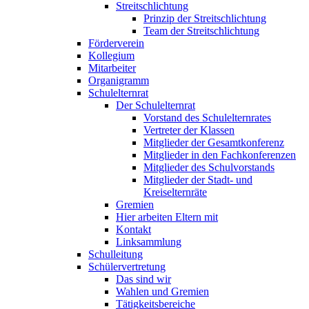
Streitschlichtung
Prinzip der Streitschlichtung
Team der Streitschlichtung
Förderverein
Kollegium
Mitarbeiter
Organigramm
Schulelternrat
Der Schulelternrat
Vorstand des Schulelternrates
Vertreter der Klassen
Mitglieder der Gesamtkonferenz
Mitglieder in den Fachkonferenzen
Mitglieder des Schulvorstands
Mitglieder der Stadt- und
Kreiselternräte
Gremien
Hier arbeiten Eltern mit
Kontakt
Linksammlung
Schulleitung
Schülervertretung
Das sind wir
Wahlen und Gremien
Tätigkeitsbereiche