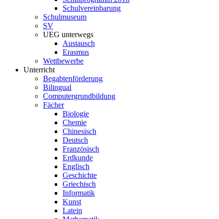
Schulvereinbarung
Schulmuseum
SV
UEG unterwegs
Austausch
Erasmus
Wettbewerbe
Unterricht
Begabtenförderung
Bilingual
Computergrundbildung
Fächer
Biologie
Chemie
Chinesisch
Deutsch
Französisch
Erdkunde
Englisch
Geschichte
Griechisch
Informatik
Kunst
Latein