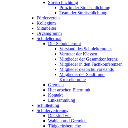
Streitschlichtung
Prinzip der Streitschlichtung
Team der Streitschlichtung
Förderverein
Kollegium
Mitarbeiter
Organigramm
Schulelternrat
Der Schulelternrat
Vorstand des Schulelternrates
Vertreter der Klassen
Mitglieder der Gesamtkonferenz
Mitglieder in den Fachkonferenzen
Mitglieder des Schulvorstands
Mitglieder der Stadt- und
Kreiselternräte
Gremien
Hier arbeiten Eltern mit
Kontakt
Linksammlung
Schulleitung
Schülervertretung
Das sind wir
Wahlen und Gremien
Tätigkeitsbereiche