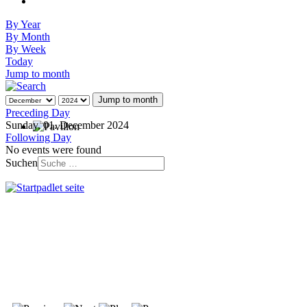
By Year
By Month
By Week
Today
Jump to month
Jump to month
Preceding Day
Sunday, 01. December 2024
Following Day
No events were found
Suchen