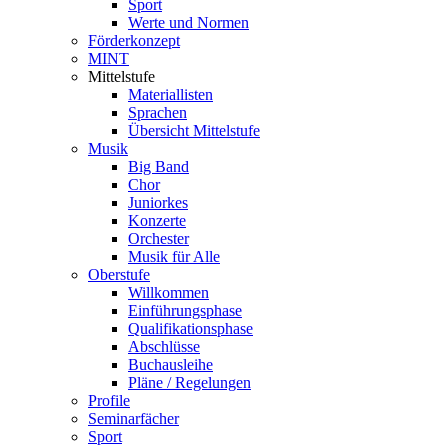
Sport
Werte und Normen
Förderkonzept
MINT
Mittelstufe
Materiallisten
Sprachen
Übersicht Mittelstufe
Musik
Big Band
Chor
Juniorkes
Konzerte
Orchester
Musik für Alle
Oberstufe
Willkommen
Einführungsphase
Qualifikationsphase
Abschlüsse
Buchausleihe
Pläne / Regelungen
Profile
Seminarfächer
Sport