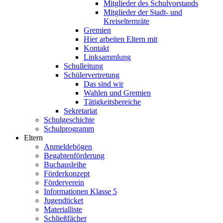
Mitglieder des Schulvorstands
Mitglieder der Stadt- und
Kreiselternräte
Gremien
Hier arbeiten Eltern mit
Kontakt
Linksammlung
Schulleitung
Schülervertretung
Das sind wir
Wahlen und Gremien
Tätigkeitsbereiche
Sekretariat
Schulgeschichte
Schulprogramm
Eltern
Anmeldebögen
Begabtenförderung
Buchausleihe
Förderkonzept
Förderverein
Informationen Klasse 5
Jugendticket
Materialliste
Schließfächer