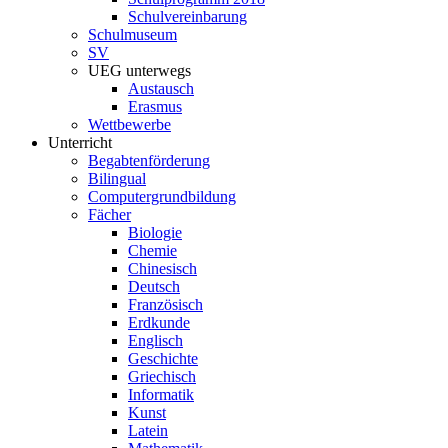
Schulvereinbarung
Schulmuseum
SV
UEG unterwegs
Austausch
Erasmus
Wettbewerbe
Unterricht
Begabtenförderung
Bilingual
Computergrundbildung
Fächer
Biologie
Chemie
Chinesisch
Deutsch
Französisch
Erdkunde
Englisch
Geschichte
Griechisch
Informatik
Kunst
Latein