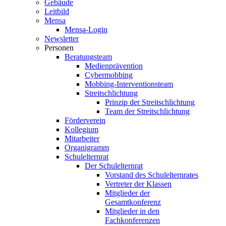
Gebäude
Leitbild
Mensa
Mensa-Login
Newsletter
Personen
Beratungsteam
Medienprävention
Cybermobbing
Mobbing-Interventionsteam
Streitschlichtung
Prinzip der Streitschlichtung
Team der Streitschlichtung
Förderverein
Kollegium
Mitarbeiter
Organigramm
Schulelternrat
Der Schulelternrat
Vorstand des Schulelternrates
Vertreter der Klassen
Mitglieder der
Gesamtkonferenz
Mitglieder in den
Fachkonferenzen