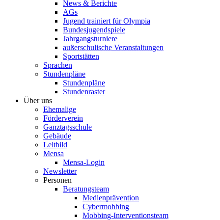
News & Berichte
AGs
Jugend trainiert für Olympia
Bundesjugendspiele
Jahrgangsturniere
außerschulische Veranstaltungen
Sportstätten
Sprachen
Stundenpläne
Stundenpläne
Stundenraster
Über uns
Ehemalige
Förderverein
Ganztagsschule
Gebäude
Leitbild
Mensa
Mensa-Login
Newsletter
Personen
Beratungsteam
Medienprävention
Cybermobbing
Mobbing-Interventionsteam