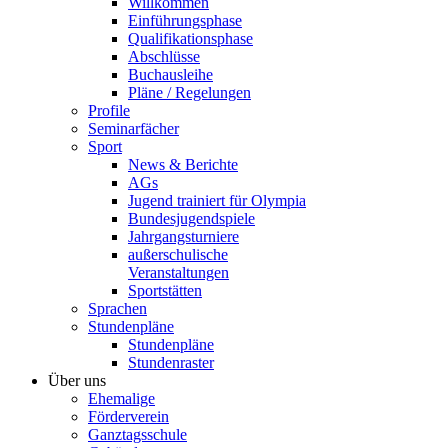
Willkommen
Einführungsphase
Qualifikationsphase
Abschlüsse
Buchausleihe
Pläne / Regelungen
Profile
Seminarfächer
Sport
News & Berichte
AGs
Jugend trainiert für Olympia
Bundesjugendspiele
Jahrgangsturniere
außerschulische
Veranstaltungen
Sportstätten
Sprachen
Stundenpläne
Stundenpläne
Stundenraster
Über uns
Ehemalige
Förderverein
Ganztagsschule