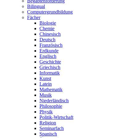
Begabtenförderung
Bilingual
Computergrundbildung
Fächer
Biologie
Chemie
Chinesisch
Deutsch
Französisch
Erdkunde
Englisch
Geschichte
Griechisch
Informatik
Kunst
Latein
Mathematik
Musik
Niederländisch
Philosophie
Physik
Politik-Wirtschaft
Religion
Seminarfach
Spanisch