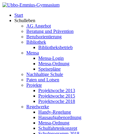
Start
Schulleben
AG Angebot
Beratung und Prävention
Berufsorientierung
Bibliothek
Bibliotheksbetrieb
Mensa
Mensa-Login
Mensa-Ordnung
Speisepläne
Nachhaltige Schule
Paten und Lotsen
Projekte
Projektwoche 2013
Projektwoche 2015
Projektwoche 2018
Regelwerke
Handy-Regelung
Hausaufgabenordnung
Mensa-Ordnung
Schulfahrtenkonzept
Schulprogramm 2018