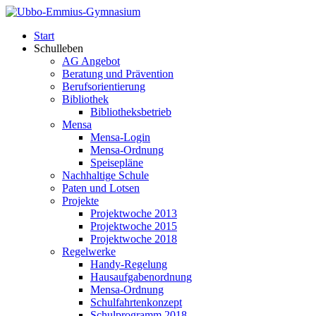
Start
Schulleben
AG Angebot
Beratung und Prävention
Berufsorientierung
Bibliothek
Bibliotheksbetrieb
Mensa
Mensa-Login
Mensa-Ordnung
Speisepläne
Nachhaltige Schule
Paten und Lotsen
Projekte
Projektwoche 2013
Projektwoche 2015
Projektwoche 2018
Regelwerke
Handy-Regelung
Hausaufgabenordnung
Mensa-Ordnung
Schulfahrtenkonzept
Schulprogramm 2018