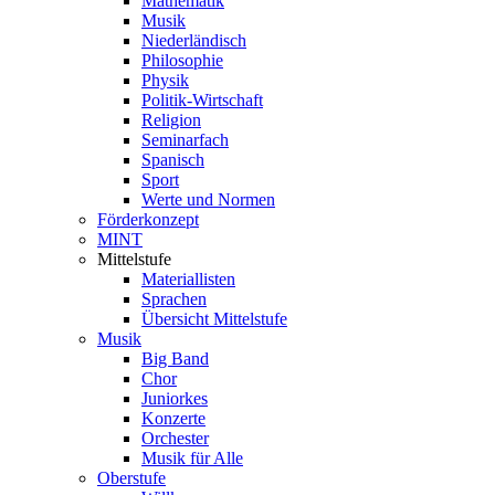
Mathematik
Musik
Niederländisch
Philosophie
Physik
Politik-Wirtschaft
Religion
Seminarfach
Spanisch
Sport
Werte und Normen
Förderkonzept
MINT
Mittelstufe
Materiallisten
Sprachen
Übersicht Mittelstufe
Musik
Big Band
Chor
Juniorkes
Konzerte
Orchester
Musik für Alle
Oberstufe