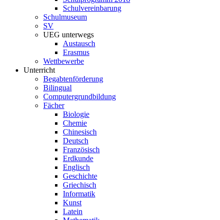
Schulvereinbarung
Schulmuseum
SV
UEG unterwegs
Austausch
Erasmus
Wettbewerbe
Unterricht
Begabtenförderung
Bilingual
Computergrundbildung
Fächer
Biologie
Chemie
Chinesisch
Deutsch
Französisch
Erdkunde
Englisch
Geschichte
Griechisch
Informatik
Kunst
Latein