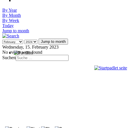
By Year
By Month
By Week
Today
Jump to month
Jump to month
Wednesday, 15. February 2023
No events were found
Suchen