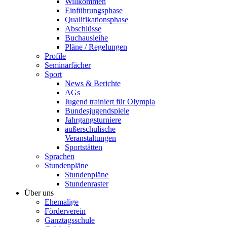
Willkommen
Einführungsphase
Qualifikationsphase
Abschlüsse
Buchausleihe
Pläne / Regelungen
Profile
Seminarfächer
Sport
News & Berichte
AGs
Jugend trainiert für Olympia
Bundesjugendspiele
Jahrgangsturniere
außerschulische
Veranstaltungen
Sportstätten
Sprachen
Stundenpläne
Stundenpläne
Stundenraster
Über uns
Ehemalige
Förderverein
Ganztagsschule