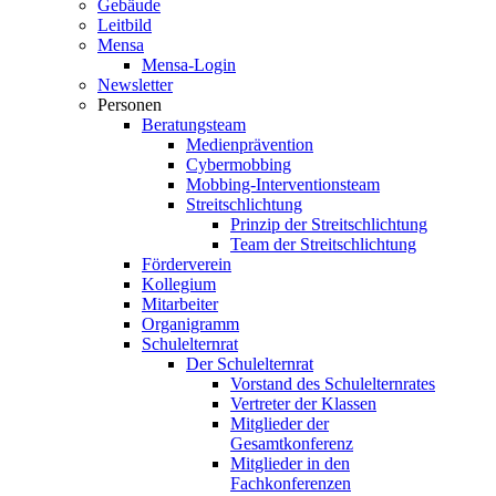
Gebäude
Leitbild
Mensa
Mensa-Login
Newsletter
Personen
Beratungsteam
Medienprävention
Cybermobbing
Mobbing-Interventionsteam
Streitschlichtung
Prinzip der Streitschlichtung
Team der Streitschlichtung
Förderverein
Kollegium
Mitarbeiter
Organigramm
Schulelternrat
Der Schulelternrat
Vorstand des Schulelternrates
Vertreter der Klassen
Mitglieder der
Gesamtkonferenz
Mitglieder in den
Fachkonferenzen