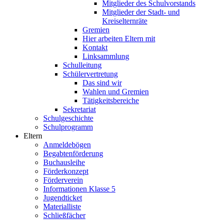
Mitglieder des Schulvorstands
Mitglieder der Stadt- und
Kreiselternräte
Gremien
Hier arbeiten Eltern mit
Kontakt
Linksammlung
Schulleitung
Schülervertretung
Das sind wir
Wahlen und Gremien
Tätigkeitsbereiche
Sekretariat
Schulgeschichte
Schulprogramm
Eltern
Anmeldebögen
Begabtenförderung
Buchausleihe
Förderkonzept
Förderverein
Informationen Klasse 5
Jugendticket
Materialliste
Schließfächer